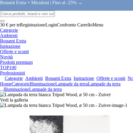
Bonami Extra × Micadoni |
Fino al -25% →
30 € per te
Registrazione
Login
Confronto
Carrello
Menu
Categorie
Ambienti
Bonami Extra
Ispirazione
Offerte e sconti
Novità
Prodotti premium
TOP100
Professionisti
Categorie
Ambienti
Bonami Extra
Ispirazione
Offerte e sconti
No
Home
Categorie
Illuminazione
Lampade da terra
Lampade da terra
...
Illuminazione
Lampade da terra
Vedi la galleria