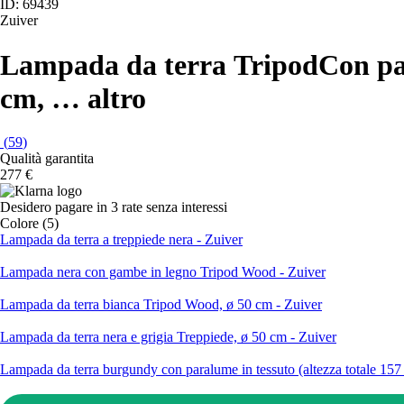
ID: 69439
Zuiver
Lampada da terra Tripod
Con par
cm
, …
altro
(
59
)
Qualità garantita
277 €
Desidero pagare in 3 rate senza interessi
Colore (5)
Lampada da terra a treppiede nera - Zuiver
Lampada nera con gambe in legno Tripod Wood - Zuiver
Lampada da terra bianca Tripod Wood, ø 50 cm - Zuiver
Lampada da terra nera e grigia Treppiede, ø 50 cm - Zuiver
Lampada da terra burgundy con paralume in tessuto (altezza totale 157