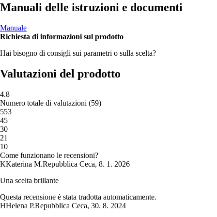
Manuali delle istruzioni e documenti
Manuale
Richiesta di informazioni sul prodotto
Hai bisogno di consigli sui parametri o sulla scelta?
Valutazioni del prodotto
4.8
Numero totale di valutazioni
(
59
)
5
53
4
5
3
0
2
1
1
0
Come funzionano le recensioni?
K
Katerina M.
Repubblica Ceca
,
8. 1. 2026
Una scelta brillante
Questa recensione è stata tradotta automaticamente.
H
Helena P.
Repubblica Ceca
,
30. 8. 2024