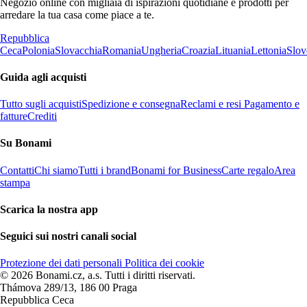
Negozio online con migliaia di ispirazioni quotidiane e prodotti per
arredare la tua casa come piace a te.
Repubblica
Ceca
Polonia
Slovacchia
Romania
Ungheria
Croazia
Lituania
Lettonia
Slov
Guida agli acquisti
Tutto sugli acquisti
Spedizione e consegna
Reclami e resi
Pagamento e
fatture
Crediti
Su Bonami
Contatti
Chi siamo
Tutti i brand
Bonami for Business
Carte regalo
Area
stampa
Scarica la nostra app
Seguici sui nostri canali social
Protezione dei dati personali
Politica dei cookie
© 2026 Bonami.cz, a.s. Tutti i diritti riservati.
Thámova 289/13, 186 00 Praga
Repubblica Ceca