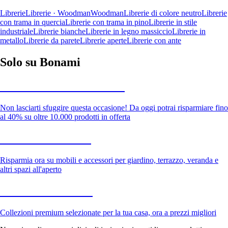
Librerie
Librerie · Woodman
Woodman
Librerie di colore neutro
Librerie
con trama in quercia
Librerie con trama in pino
Librerie in stile
industriale
Librerie bianche
Librerie in legno massiccio
Librerie in
metallo
Librerie da parete
Librerie aperte
Librerie con ante
Solo su Bonami
Saldi estivi fino al -40%
Non lasciarti sfuggire questa occasione! Da oggi potrai risparmiare fino
al 40% su oltre 10.000 prodotti in offerta
Giardino in saldo
Risparmia ora su mobili e accessori per giardino, terrazzo, veranda e
altri spazi all'aperto
Premium in saldo
Collezioni premium selezionate per la tua casa, ora a prezzi migliori