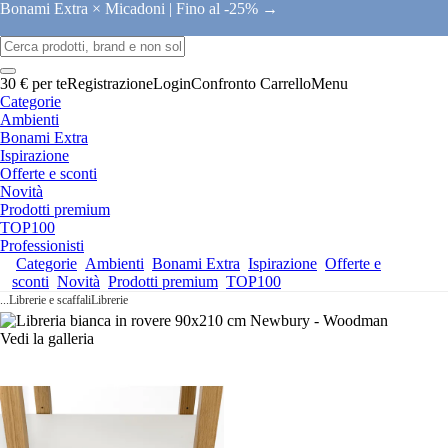
Bonami Extra × Micadoni |
Fino al -25% →
30 € per te
Registrazione
Login
Confronto
Carrello
Menu
Categorie
Ambienti
Bonami Extra
Ispirazione
Offerte e sconti
Novità
Prodotti premium
TOP100
Professionisti
Categorie
Ambienti
Bonami Extra
Ispirazione
Offerte e
sconti
Novità
Prodotti premium
TOP100
...
Librerie e scaffali
Librerie
Vedi la galleria