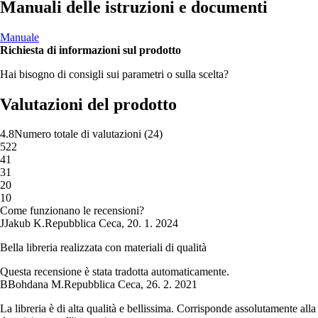
Manuali delle istruzioni e documenti
Manuale
Richiesta di informazioni sul prodotto
Hai bisogno di consigli sui parametri o sulla scelta?
Valutazioni del prodotto
4.8
Numero totale di valutazioni
(
24
)
5
22
4
1
3
1
2
0
1
0
Come funzionano le recensioni?
J
Jakub K.
Repubblica Ceca
,
20. 1. 2024
Bella libreria realizzata con materiali di qualità
Questa recensione è stata tradotta automaticamente.
B
Bohdana M.
Repubblica Ceca
,
26. 2. 2021
La libreria è di alta qualità e bellissima. Corrisponde assolutamente alla