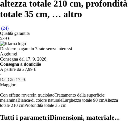
altezza totale 210 cm, profondità
totale 35 cm
, …
altro
(
24
)
Qualità garantita
539 €
Desidero pagare in 3 rate senza interessi
Aggiungi
Consegna dal 17. 9. 2026
Consegna a domicilio
A partire da 27,99 €
·
Dal Gio 17. 9.
Maggiori
Con effetto rovere
In truciolato
Trattamento della superficie:
melamina
Bianca/di colore naturale
Larghezza totale 90 cm
Altezza
totale 210 cm
Profondità totale 35 cm
Tutti i parametri
Dimensioni, materiale...