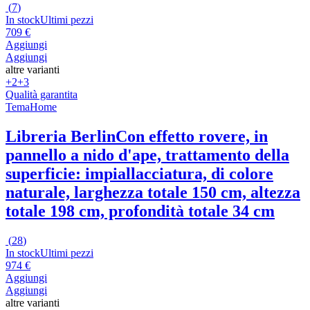
(
7
)
In stock
Ultimi pezzi
709 €
Aggiungi
Aggiungi
altre varianti
+2
+3
Qualità garantita
TemaHome
Libreria Berlin
Con effetto rovere, in
pannello a nido d'ape, trattamento della
superficie: impiallacciatura, di colore
naturale, larghezza totale 150 cm, altezza
totale 198 cm, profondità totale 34 cm
(
28
)
In stock
Ultimi pezzi
974 €
Aggiungi
Aggiungi
altre varianti