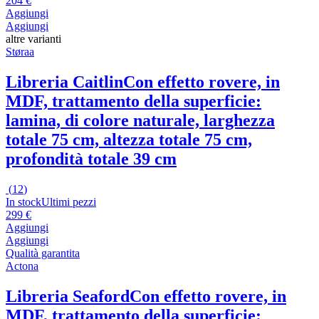
204 €
Aggiungi
Aggiungi
altre varianti
Støraa
Libreria Caitlin
Con effetto rovere, in
MDF, trattamento della superficie:
lamina, di colore naturale, larghezza
totale 75 cm, altezza totale 75 cm,
profondità totale 39 cm
(
12
)
In stock
Ultimi pezzi
299 €
Aggiungi
Aggiungi
Qualità garantita
Actona
Libreria Seaford
Con effetto rovere, in
MDF, trattamento della superficie: