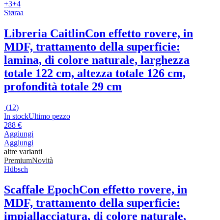
+3
+4
Støraa
Libreria Caitlin
Con effetto rovere, in
MDF, trattamento della superficie:
lamina, di colore naturale, larghezza
totale 122 cm, altezza totale 126 cm,
profondità totale 29 cm
(
12
)
In stock
Ultimo pezzo
288 €
Aggiungi
Aggiungi
altre varianti
Premium
Novità
Hübsch
Scaffale Epoch
Con effetto rovere, in
MDF, trattamento della superficie:
impiallacciatura, di colore naturale,