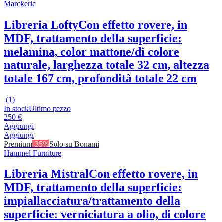
Marckeric
Libreria Lofty
Con effetto rovere, in
MDF, trattamento della superficie:
melamina, color mattone/di colore
naturale, larghezza totale 32 cm, altezza
totale 167 cm, profondità totale 22 cm
(
1
)
In stock
Ultimo pezzo
250 €
Aggiungi
Aggiungi
Premium
-35%
Solo su Bonami
Hammel Furniture
Libreria Mistral
Con effetto rovere, in
MDF, trattamento della superficie:
impiallacciatura/trattamento della
superficie: verniciatura a olio, di colore