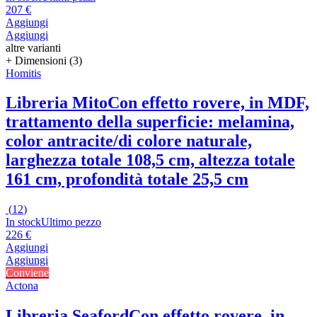
207 €
Aggiungi
Aggiungi
altre varianti
+ Dimensioni (3)
Homitis
Libreria Mito
Con effetto rovere, in MDF,
trattamento della superficie: melamina,
color antracite/di colore naturale,
larghezza totale 108,5 cm, altezza totale
161 cm, profondità totale 25,5 cm
(
12
)
In stock
Ultimo pezzo
226 €
Aggiungi
Aggiungi
Conviene
Actona
Libreria Seaford
Con effetto rovere, in