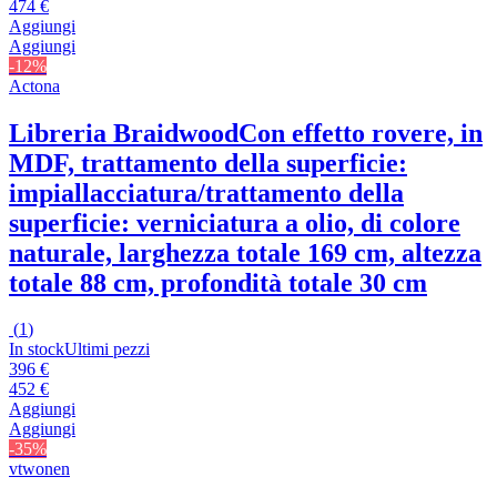
474 €
Aggiungi
Aggiungi
-12%
Actona
Libreria Braidwood
Con effetto rovere, in
MDF, trattamento della superficie:
impiallacciatura/trattamento della
superficie: verniciatura a olio, di colore
naturale, larghezza totale 169 cm, altezza
totale 88 cm, profondità totale 30 cm
(
1
)
In stock
Ultimi pezzi
396 €
452 €
Aggiungi
Aggiungi
-35%
vtwonen