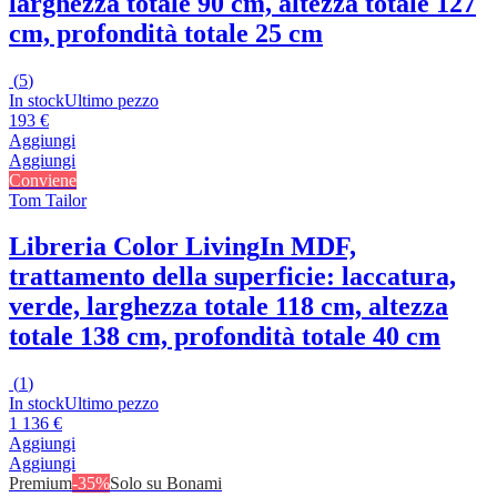
larghezza totale 90 cm, altezza totale 127
cm, profondità totale 25 cm
(
5
)
In stock
Ultimo pezzo
193 €
Aggiungi
Aggiungi
Conviene
Tom Tailor
Libreria Color Living
In MDF,
trattamento della superficie: laccatura,
verde, larghezza totale 118 cm, altezza
totale 138 cm, profondità totale 40 cm
(
1
)
In stock
Ultimo pezzo
1 136 €
Aggiungi
Aggiungi
Premium
-35%
Solo su Bonami