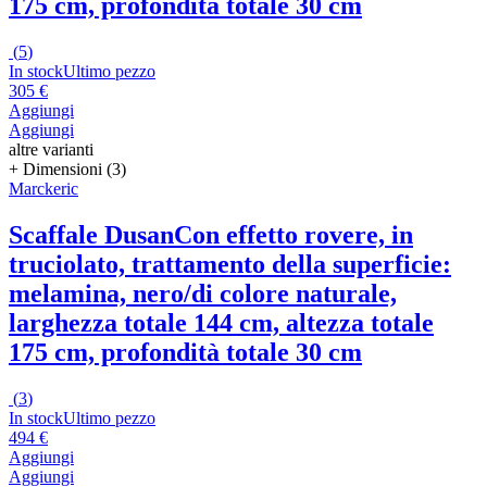
175 cm, profondità totale 30 cm
(
5
)
In stock
Ultimo pezzo
305 €
Aggiungi
Aggiungi
altre varianti
+ Dimensioni (3)
Marckeric
Scaffale Dusan
Con effetto rovere, in
truciolato, trattamento della superficie:
melamina, nero/di colore naturale,
larghezza totale 144 cm, altezza totale
175 cm, profondità totale 30 cm
(
3
)
In stock
Ultimo pezzo
494 €
Aggiungi
Aggiungi