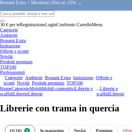
Bonami Extra × Micadoni |
Fino al -25% →
30 € per te
Registrazione
Login
Confronto
Carrello
Menu
Categorie
Ambienti
Bonami Extra
Ispirazione
Offerte e sconti
Novità
Prodotti premium
TOP100
Professionisti
Categorie
Ambienti
Bonami Extra
Ispirazione
Offerte e
sconti
Novità
Prodotti premium
TOP100
Home
Categorie
Mobili
Mobili contenitivi
Librerie e
...
Librerie e
scaffali
Librerie
Librerie
scaffali
Librerie
Librerie con trama in quercia
In magazzino
Novità
Premium
Offer
FILTRI
1