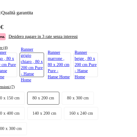
Qualità garantita
)
 €
Desidero pagare in 3 rate senza interessi
re (4)
Runner
nner
Runner
Runner
grigio
so , 80 x
marrone ,
beige , 80 x
chiaro , 80 x
 cm Pure
80 x 200 cm
200 cm Pure
200 cm Pure
anse
Pure -
- Hanse
- Hanse
me
Hanse Home
Home
Home
nsioni (7)
80 x 150 cm
80 x 200 cm
80 x 300 cm
80 x 400 cm
140 x 200 cm
160 x 240 cm
200 x 300 cm