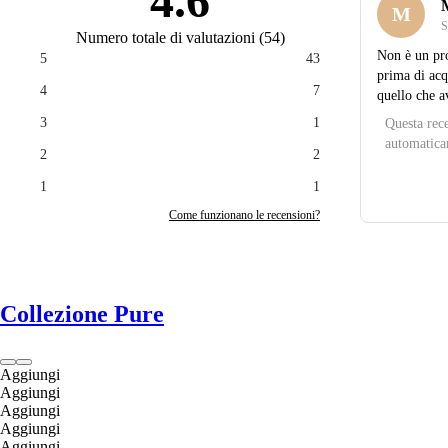
4.6
M
S
Numero totale di valutazioni
(
54
)
Non è un pro
5
43
prima di acq
4
7
quello che 
3
1
Questa rece
automatica
2
2
1
1
Come funzionano le recensioni?
Collezione Pure
Aggiungi
Aggiungi
Aggiungi
Aggiungi
Aggiungi