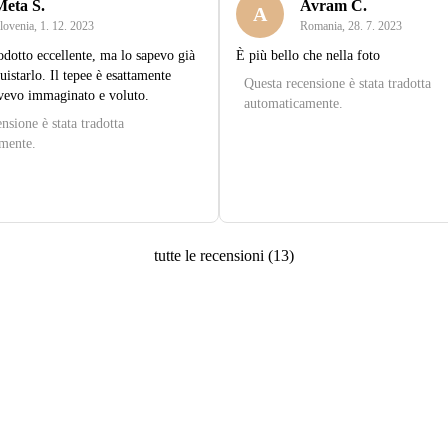
Meta Š.
Avram C.
A
lovenia
,
1. 12. 2023
Romania
,
28. 7. 2023
dotto eccellente, ma lo sapevo già
È più bello che nella foto
uistarlo. Il tepee è esattamente
Questa recensione è stata tradotta
avevo immaginato e voluto.
automaticamente.
nsione è stata tradotta
mente.
tutte le recensioni
(
13
)