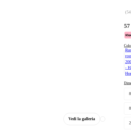
(
54
57
Colo
Ru
ros
200
- H
Ho
Dime
Vedi la galleria