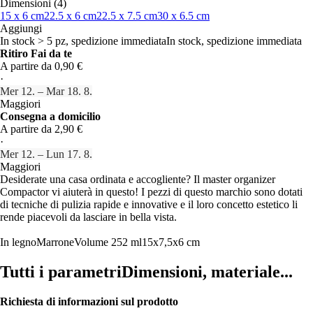
Dimensioni (4)
15 x 6 cm
22.5 x 6 cm
22.5 x 7.5 cm
30 x 6.5 cm
Aggiungi
In stock > 5 pz, spedizione immediata
In stock, spedizione immediata
Ritiro Fai da te
A partire da 0,90 €
·
Mer 12. – Mar 18. 8.
Maggiori
Consegna a domicilio
A partire da 2,90 €
·
Mer 12. – Lun 17. 8.
Maggiori
Desiderate una casa ordinata e accogliente? Il master organizer
Compactor vi aiuterà in questo! I pezzi di questo marchio sono dotati
di tecniche di pulizia rapide e innovative e il loro concetto estetico li
rende piacevoli da lasciare in bella vista.
In legno
Marrone
Volume 252 ml
15x7,5x6 cm
Tutti i parametri
Dimensioni, materiale...
Richiesta di informazioni sul prodotto