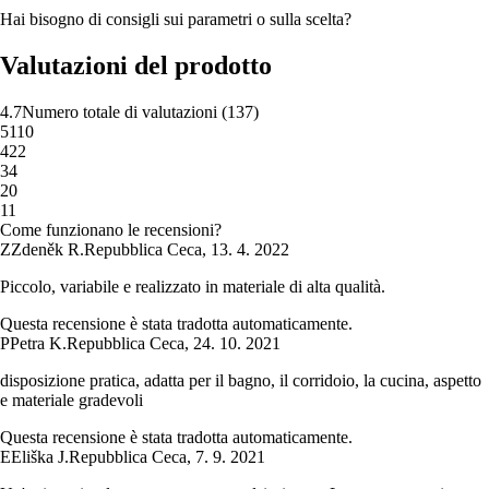
Hai bisogno di consigli sui parametri o sulla scelta?
Valutazioni del prodotto
4.7
Numero totale di valutazioni
(
137
)
5
110
4
22
3
4
2
0
1
1
Come funzionano le recensioni?
Z
Zdeněk R.
Repubblica Ceca
,
13. 4. 2022
Piccolo, variabile e realizzato in materiale di alta qualità.
Questa recensione è stata tradotta automaticamente.
P
Petra K.
Repubblica Ceca
,
24. 10. 2021
disposizione pratica, adatta per il bagno, il corridoio, la cucina, aspetto
e materiale gradevoli
Questa recensione è stata tradotta automaticamente.
E
Eliška J.
Repubblica Ceca
,
7. 9. 2021