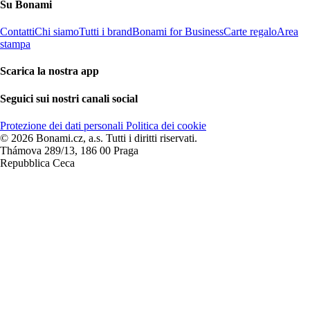
Su Bonami
Contatti
Chi siamo
Tutti i brand
Bonami for Business
Carte regalo
Area
stampa
Scarica la nostra app
Seguici sui nostri canali social
Protezione dei dati personali
Politica dei cookie
© 2026 Bonami.cz, a.s. Tutti i diritti riservati.
Thámova 289/13, 186 00 Praga
Repubblica Ceca