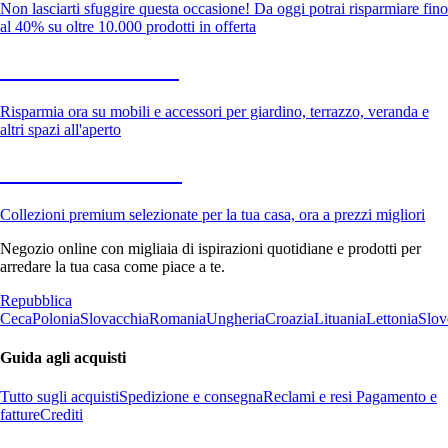
Non lasciarti sfuggire questa occasione! Da oggi potrai risparmiare fino
al 40% su oltre 10.000 prodotti in offerta
Giardino in saldo
Risparmia ora su mobili e accessori per giardino, terrazzo, veranda e
altri spazi all'aperto
Premium in saldo
Collezioni premium selezionate per la tua casa, ora a prezzi migliori
Negozio online con migliaia di ispirazioni quotidiane e prodotti per
arredare la tua casa come piace a te.
Repubblica
Ceca
Polonia
Slovacchia
Romania
Ungheria
Croazia
Lituania
Lettonia
Slov
Guida agli acquisti
Tutto sugli acquisti
Spedizione e consegna
Reclami e resi
Pagamento e
fatture
Crediti