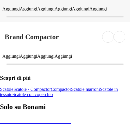
Aggiungi
Aggiungi
Aggiungi
Aggiungi
Aggiungi
Aggiungi
Brand Compactor
Aggiungi
Aggiungi
Aggiungi
Aggiungi
Scopri di più
Scatole
Scatole · Compactor
Compactor
Scatole marroni
Scatole in
tessuto
Scatole con coperchio
Solo su Bonami
Saldi estivi fino al -40%