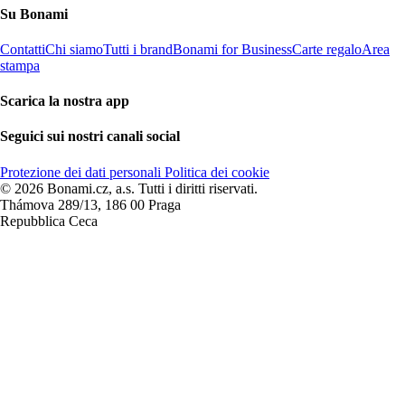
Su Bonami
Contatti
Chi siamo
Tutti i brand
Bonami for Business
Carte regalo
Area
stampa
Scarica la nostra app
Seguici sui nostri canali social
Protezione dei dati personali
Politica dei cookie
© 2026 Bonami.cz, a.s. Tutti i diritti riservati.
Thámova 289/13, 186 00 Praga
Repubblica Ceca