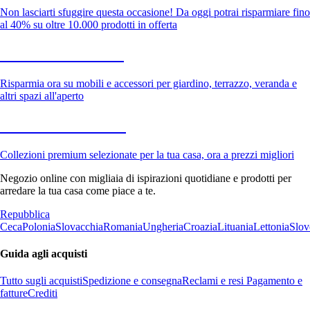
Non lasciarti sfuggire questa occasione! Da oggi potrai risparmiare fino
al 40% su oltre 10.000 prodotti in offerta
Giardino in saldo
Risparmia ora su mobili e accessori per giardino, terrazzo, veranda e
altri spazi all'aperto
Premium in saldo
Collezioni premium selezionate per la tua casa, ora a prezzi migliori
Negozio online con migliaia di ispirazioni quotidiane e prodotti per
arredare la tua casa come piace a te.
Repubblica
Ceca
Polonia
Slovacchia
Romania
Ungheria
Croazia
Lituania
Lettonia
Slov
Guida agli acquisti
Tutto sugli acquisti
Spedizione e consegna
Reclami e resi
Pagamento e
fatture
Crediti