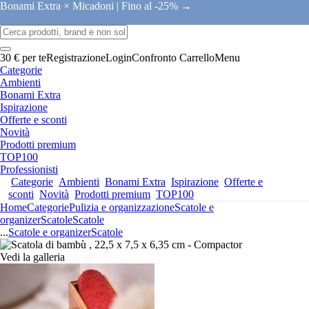
Bonami Extra × Micadoni |
Fino al -25% →
30 € per te
Registrazione
Login
Confronto
Carrello
Menu
Categorie
Ambienti
Bonami Extra
Ispirazione
Offerte e sconti
Novità
Prodotti premium
TOP100
Professionisti
Categorie
Ambienti
Bonami Extra
Ispirazione
Offerte e
sconti
Novità
Prodotti premium
TOP100
Home
Categorie
Pulizia e organizzazione
Scatole e
organizer
Scatole
Scatole
...
Scatole e organizer
Scatole
Vedi la galleria