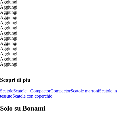
Aggiungi
Aggiungi
Aggiungi
Aggiungi
Aggiungi
Aggiungi
Aggiungi
Aggiungi
Aggiungi
Aggiungi
Aggiungi
Aggiungi
Aggiungi
Scopri di più
Scatole
Scatole · Compactor
Compactor
Scatole marroni
Scatole in
tessuto
Scatole con coperchio
Solo su Bonami
Saldi estivi fino al -40%