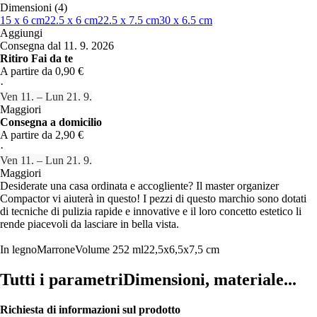
Dimensioni (4)
15 x 6 cm
22.5 x 6 cm
22.5 x 7.5 cm
30 x 6.5 cm
Aggiungi
Consegna dal 11. 9. 2026
Ritiro Fai da te
A partire da 0,90 €
·
Ven 11. – Lun 21. 9.
Maggiori
Consegna a domicilio
A partire da 2,90 €
·
Ven 11. – Lun 21. 9.
Maggiori
Desiderate una casa ordinata e accogliente? Il master organizer
Compactor vi aiuterà in questo! I pezzi di questo marchio sono dotati
di tecniche di pulizia rapide e innovative e il loro concetto estetico li
rende piacevoli da lasciare in bella vista.
In legno
Marrone
Volume 252 ml
22,5x6,5x7,5 cm
Tutti i parametri
Dimensioni, materiale...
Richiesta di informazioni sul prodotto