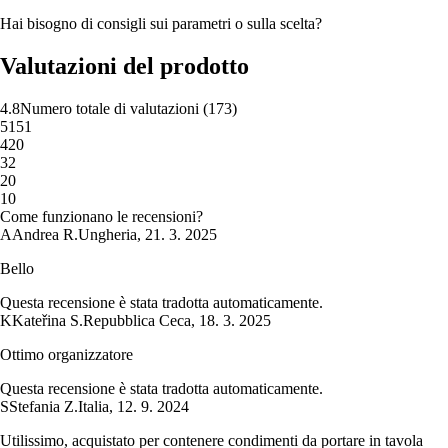
Hai bisogno di consigli sui parametri o sulla scelta?
Valutazioni del prodotto
4.8
Numero totale di valutazioni
(
173
)
5
151
4
20
3
2
2
0
1
0
Come funzionano le recensioni?
A
Andrea R.
Ungheria
,
21. 3. 2025
Bello
Questa recensione è stata tradotta automaticamente.
K
Kateřina S.
Repubblica Ceca
,
18. 3. 2025
Ottimo organizzatore
Questa recensione è stata tradotta automaticamente.
S
Stefania Z.
Italia
,
12. 9. 2024
Utilissimo, acquistato per contenere condimenti da portare in tavola