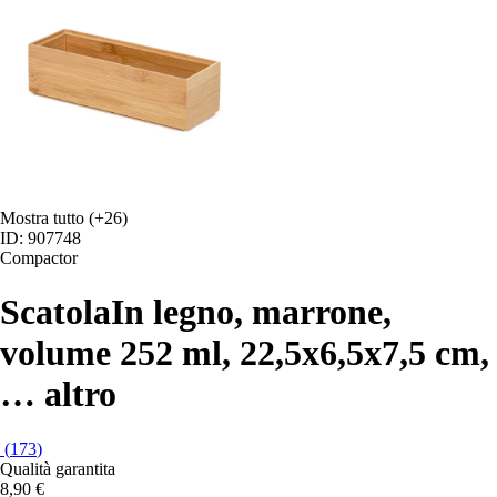
Mostra tutto
(+26)
ID: 907748
Compactor
Scatola
In legno, marrone,
volume 252 ml, 22,5x6,5x7,5 cm
,
…
altro
(
173
)
Qualità garantita
8,90 €