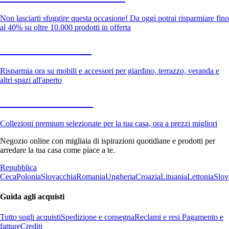
Non lasciarti sfuggire questa occasione! Da oggi potrai risparmiare fino
al 40% su oltre 10.000 prodotti in offerta
Giardino in saldo
Risparmia ora su mobili e accessori per giardino, terrazzo, veranda e
altri spazi all'aperto
Premium in saldo
Collezioni premium selezionate per la tua casa, ora a prezzi migliori
Negozio online con migliaia di ispirazioni quotidiane e prodotti per
arredare la tua casa come piace a te.
Repubblica
Ceca
Polonia
Slovacchia
Romania
Ungheria
Croazia
Lituania
Lettonia
Slov
Guida agli acquisti
Tutto sugli acquisti
Spedizione e consegna
Reclami e resi
Pagamento e
fatture
Crediti