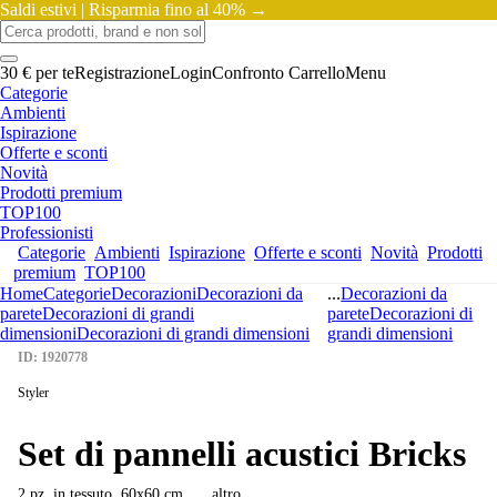
Saldi estivi |
Risparmia fino al 40% →
30 € per te
Registrazione
Login
Confronto
Carrello
Menu
Categorie
Ambienti
Ispirazione
Offerte e sconti
Novità
Prodotti premium
TOP100
Professionisti
Categorie
Ambienti
Ispirazione
Offerte e sconti
Novità
Prodotti
premium
TOP100
Home
Categorie
Decorazioni
Decorazioni da
...
Decorazioni da
parete
Decorazioni di grandi
parete
Decorazioni di
dimensioni
Decorazioni di grandi dimensioni
grandi dimensioni
ID: 1920778
Styler
Set di pannelli acustici Bricks
2 pz, in tessuto, 60x60 cm
, …
altro