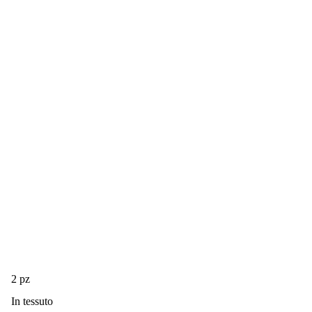
2 pz
In tessuto