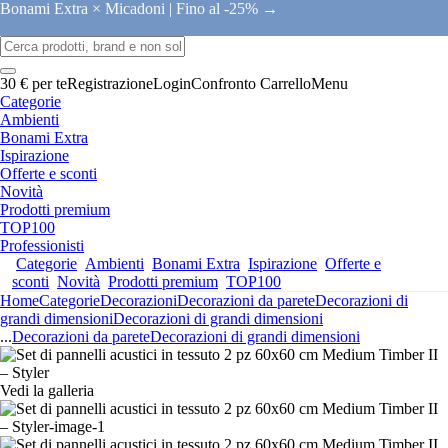
Bonami Extra × Micadoni |
Fino al -25% →
30 € per te
Registrazione
Login
Confronto
Carrello
Menu
Categorie
Ambienti
Bonami Extra
Ispirazione
Offerte e sconti
Novità
Prodotti premium
TOP100
Professionisti
Categorie
Ambienti
Bonami Extra
Ispirazione
Offerte e
sconti
Novità
Prodotti premium
TOP100
Home
Categorie
Decorazioni
Decorazioni da parete
Decorazioni di
grandi dimensioni
Decorazioni di grandi dimensioni
...
Decorazioni da parete
Decorazioni di grandi dimensioni
Vedi la galleria