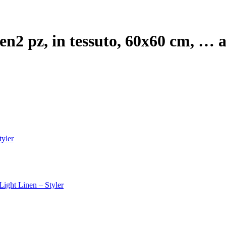
nen
2 pz, in tessuto, 60x60 cm
, …
a
tyler
 Light Linen – Styler