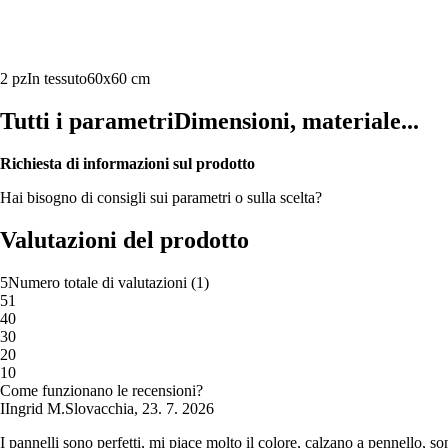
2 pz
In tessuto
60x60 cm
Tutti i parametri
Dimensioni, materiale...
Richiesta di informazioni sul prodotto
Hai bisogno di consigli sui parametri o sulla scelta?
Valutazioni del prodotto
5
Numero totale di valutazioni
(
1
)
5
1
4
0
3
0
2
0
1
0
Come funzionano le recensioni?
I
Ingrid M.
Slovacchia
,
23. 7. 2026
I pannelli sono perfetti, mi piace molto il colore, calzano a pennello, so