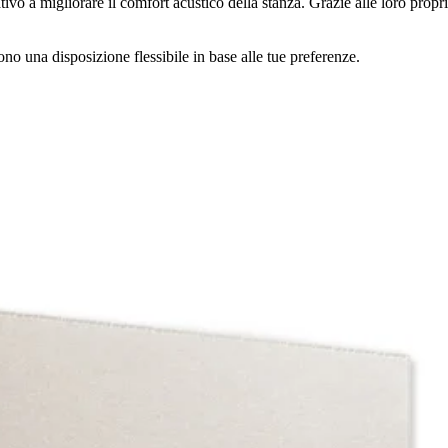
ativo a migliorare il comfort acustico della stanza. Grazie alle loro prop
no una disposizione flessibile in base alle tue preferenze.