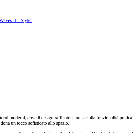
 Waves II – Styler
interni moderni, dove il design raffinato si unisce alla funzionalità pra
 dona un tocco sofisticato allo spazio.