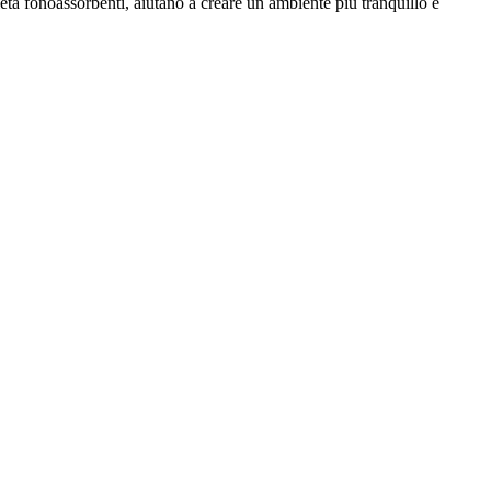
rietà fonoassorbenti, aiutano a creare un ambiente più tranquillo e