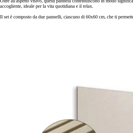
Oltre all'aspetto visivo, questi pannelli contribuiscono in modo signific
accogliente, ideale per la vita quotidiana e il relax.
Il set è composto da due pannelli, ciascuno di 60x60 cm, che ti permetto