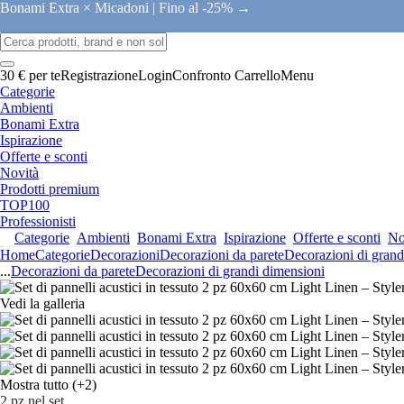
Bonami Extra × Micadoni |
Fino al -25% →
30 € per te
Registrazione
Login
Confronto
Carrello
Menu
Categorie
Ambienti
Bonami Extra
Ispirazione
Offerte e sconti
Novità
Prodotti premium
TOP100
Professionisti
Categorie
Ambienti
Bonami Extra
Ispirazione
Offerte e sconti
No
Home
Categorie
Decorazioni
Decorazioni da parete
Decorazioni di grand
...
Decorazioni da parete
Decorazioni di grandi dimensioni
Vedi la galleria
Mostra tutto
(+2)
2 pz nel set