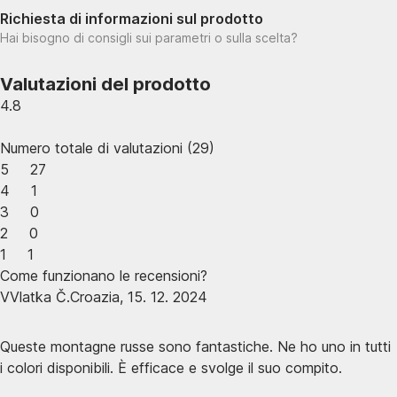
Richiesta di informazioni sul prodotto
Hai bisogno di consigli sui parametri o sulla scelta?
Valutazioni del prodotto
4.8
Numero totale di valutazioni
(
29
)
5
27
4
1
3
0
2
0
1
1
Come funzionano le recensioni?
V
Vlatka Č.
Croazia
,
15. 12. 2024
Queste montagne russe sono fantastiche. Ne ho uno in tutti
i colori disponibili. È efficace e svolge il suo compito.