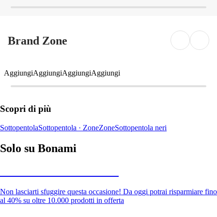
Brand Zone
Aggiungi
Aggiungi
Aggiungi
Aggiungi
Scopri di più
Sottopentola
Sottopentola · Zone
Zone
Sottopentola neri
Solo su Bonami
Saldi estivi fino al -40%
Non lasciarti sfuggire questa occasione! Da oggi potrai risparmiare fino
al 40% su oltre 10.000 prodotti in offerta