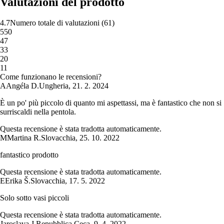
Valutazioni del prodotto
4.7
Numero totale di valutazioni
(
61
)
5
50
4
7
3
3
2
0
1
1
Come funzionano le recensioni?
A
Angéla D.
Ungheria
,
21. 2. 2024
È un po' più piccolo di quanto mi aspettassi, ma è fantastico che non si
surriscaldi nella pentola.
Questa recensione è stata tradotta automaticamente.
M
Martina R.
Slovacchia
,
25. 10. 2022
fantastico prodotto
Questa recensione è stata tradotta automaticamente.
E
Erika Š.
Slovacchia
,
17. 5. 2022
Solo sotto vasi piccoli
Questa recensione è stata tradotta automaticamente.
Jaroslava J.
Repubblica Ceca
,
9. 4. 2022