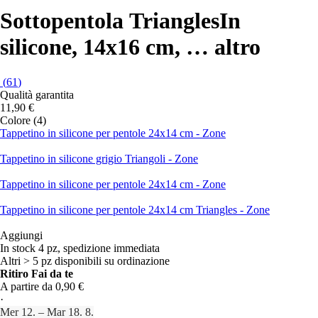
Sottopentola Triangles
In
silicone, 14x16 cm
, …
altro
(
61
)
Qualità garantita
11,90 €
Colore (4)
Tappetino in silicone per pentole 24x14 cm - Zone
Tappetino in silicone grigio Triangoli - Zone
Tappetino in silicone per pentole 24x14 cm - Zone
Tappetino in silicone per pentole 24x14 cm Triangles - Zone
Aggiungi
In stock 4 pz, spedizione immediata
Altri > 5 pz disponibili su ordinazione
Ritiro Fai da te
A partire da 0,90 €
·
Mer 12. – Mar 18. 8.