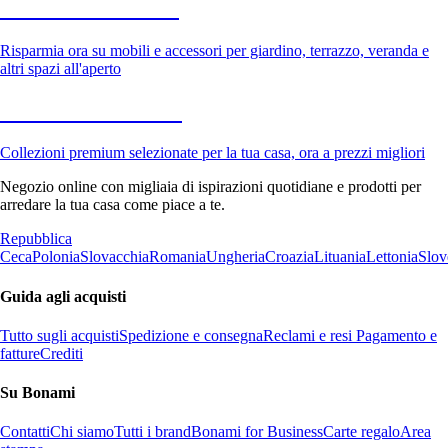
Giardino in saldo
Risparmia ora su mobili e accessori per giardino, terrazzo, veranda e
altri spazi all'aperto
Premium in saldo
Collezioni premium selezionate per la tua casa, ora a prezzi migliori
Negozio online con migliaia di ispirazioni quotidiane e prodotti per
arredare la tua casa come piace a te.
Repubblica
Ceca
Polonia
Slovacchia
Romania
Ungheria
Croazia
Lituania
Lettonia
Slov
Guida agli acquisti
Tutto sugli acquisti
Spedizione e consegna
Reclami e resi
Pagamento e
fatture
Crediti
Su Bonami
Contatti
Chi siamo
Tutti i brand
Bonami for Business
Carte regalo
Area