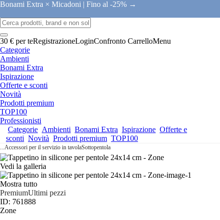
Bonami Extra × Micadoni |
Fino al -25% →
30 € per te
Registrazione
Login
Confronto
Carrello
Menu
Categorie
Ambienti
Bonami Extra
Ispirazione
Offerte e sconti
Novità
Prodotti premium
TOP100
Professionisti
Categorie
Ambienti
Bonami Extra
Ispirazione
Offerte e
sconti
Novità
Prodotti premium
TOP100
...
Accessori per il servizio in tavola
Sottopentola
Vedi la galleria
Mostra tutto
Premium
Ultimi pezzi
ID: 761888
Zone