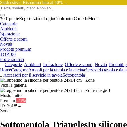
Saldi estivi |
Risparmia fino al 40% →
30 € per te
Registrazione
Login
Confronto
Carrello
Menu
Categorie
Ambienti
Ispirazione
Offerte e sconti
Novità
Prodotti premium
TOP100
Professionisti
Categorie
Ambienti
Ispirazione
Offerte e sconti
Novità
Prodotti 
Home
Categorie
Articoli per la tavola e la cucina
Servizi da tavola e da p
...
Accessori per il servizio in tavola
Sottopentola
Vedi la galleria
Mostra tutto
Premium
-25%
ID: 761894
Zone
Sottopentola Triangles
In silicon