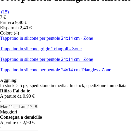
(
15
)
7 €
Prima a
9,40 €
Risparmia 2,40 €
Colore (4)
Tappetino in silicone per pentole 24x14 cm - Zone
Tappetino in silicone grigio Triangoli - Zone
Tappetino in silicone per pentole 24x14 cm - Zone
Tappetino in silicone per pentole 24x14 cm Triangles - Zone
Aggiungi
In stock > 5 pz, spedizione immediata
In stock, spedizione immediata
Ritiro Fai da te
A partire da 0,90 €
·
Mar 11. – Lun 17. 8.
Maggiori
Consegna a domicilio
A partire da 2,90 €
·