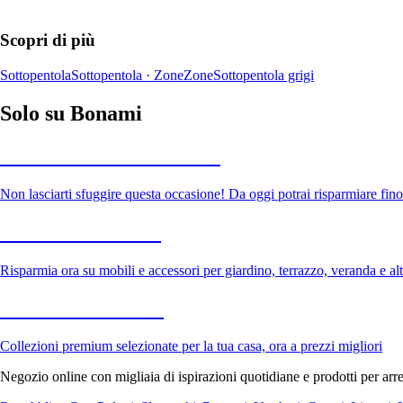
Scopri di più
Sottopentola
Sottopentola · Zone
Zone
Sottopentola grigi
Solo su Bonami
Saldi estivi fino al -40%
Non lasciarti sfuggire questa occasione! Da oggi potrai risparmiare fino
Giardino in saldo
Risparmia ora su mobili e accessori per giardino, terrazzo, veranda e altr
Premium in saldo
Collezioni premium selezionate per la tua casa, ora a prezzi migliori
Negozio online con migliaia di ispirazioni quotidiane e prodotti per arre