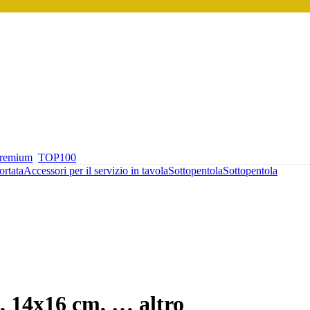
premium
TOP100
ortata
Accessori per il servizio in tavola
Sottopentola
Sottopentola
e, 14x16 cm
, …
altro