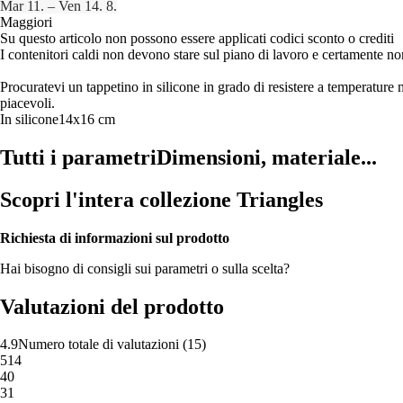
Mar 11. – Ven 14. 8.
Maggiori
Su questo articolo non possono essere applicati codici sconto o crediti
I contenitori caldi non devono stare sul piano di lavoro e certamente n
Procuratevi un tappetino in silicone in grado di resistere a temperatur
piacevoli.
In silicone
14x16 cm
Tutti i parametri
Dimensioni, materiale...
Scopri l'intera collezione Triangles
Richiesta di informazioni sul prodotto
Hai bisogno di consigli sui parametri o sulla scelta?
Valutazioni del prodotto
4.9
Numero totale di valutazioni
(
15
)
5
14
4
0
3
1