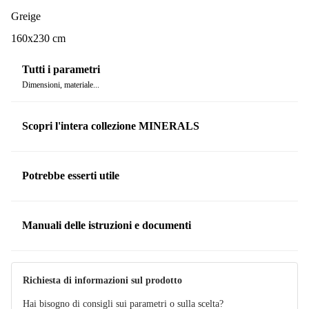
accessorio per pavimenti o una spazzola.
Greige
Buono a sapersi: nella produzione di questo tappeto viene
160x230 cm
utilizzato il lattice.
Tutti i parametri
Dimensioni, materiale...
Scopri l'intera collezione MINERALS
Potrebbe esserti utile
Manuali delle istruzioni e documenti
Manuale
Richiesta di informazioni sul prodotto
Hai bisogno di consigli sui parametri o sulla scelta?