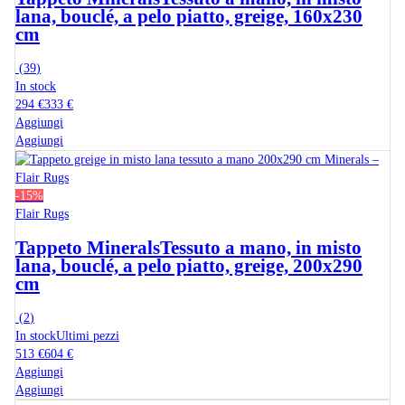
lana, bouclé, a pelo piatto, greige, 160x230
cm
(
39
)
In stock
294 €
333 €
Aggiungi
Aggiungi
-15%
Flair Rugs
Tappeto Minerals
Tessuto a mano, in misto
lana, bouclé, a pelo piatto, greige, 200x290
cm
(
2
)
In stock
Ultimi pezzi
513 €
604 €
Aggiungi
Aggiungi