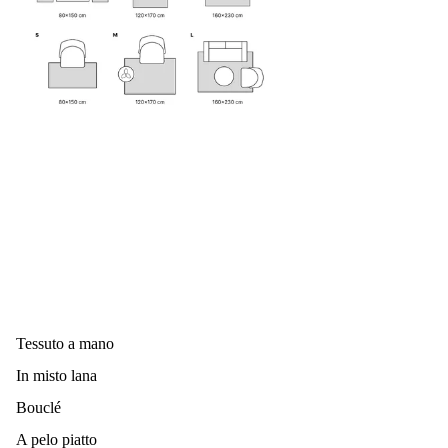
colore su un'area non visibile.
Non stupirti se per le prime settimane il tappeto perde un
po' di colore. Si tratta di una caratteristica comune dei
tappeti in lana, che si stabilizzerà dopo circa un mese. Non
tirare i fili fuori dal tappeto, ma tagliali semplicemente.
Evitare l'esposizione prolungata alla luce diretta del sole,
poiché potrebbe causare lo sbiadimento di alcuni colori.
Ruotare regolarmente il tappeto per assicurare un'usura
uniforme.
Pulire immediatamente qualsiasi liquido versato dal tessuto
Tessuto a mano
utilizzando un panno bianco pulito e asciutto, ma facendo
In misto lana
attenzione a non strofinare.
Bouclé
Il tappeto può, naturalmente, essere aspirato con un
A pelo piatto