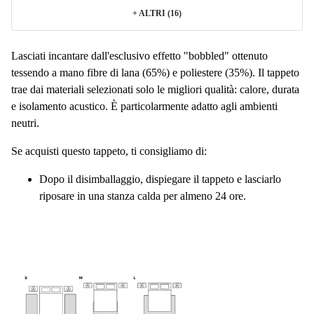
+
ALTRI (16)
Lasciati incantare dall'esclusivo effetto "bobbled" ottenuto
tessendo a mano fibre di lana (65%) e poliestere (35%). Il tappeto
trae dai materiali selezionati solo le migliori qualità: calore, durata
e isolamento acustico. È particolarmente adatto agli ambienti
neutri.
Se acquisti questo tappeto, ti consigliamo di:
Dopo il disimballaggio, dispiegare il tappeto e lasciarlo
riposare in una stanza calda per almeno 24 ore.
Utilizzare un tappetino antiscivolo per aiutare a mantenere
il tappeto saldamente in posizione e fornire una protezione
aggiuntiva per i pavimenti duri.
Fare attenzione durante la pulizia. Prima di utilizzare
qualsiasi detergente per tappeti, fai un test di solidità del