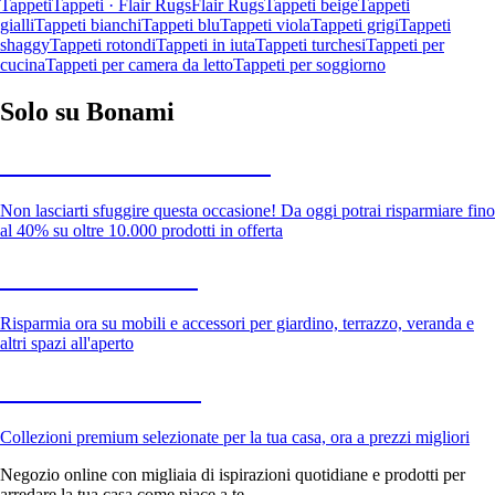
Tappeti
Tappeti · Flair Rugs
Flair Rugs
Tappeti beige
Tappeti
gialli
Tappeti bianchi
Tappeti blu
Tappeti viola
Tappeti grigi
Tappeti
shaggy
Tappeti rotondi
Tappeti in iuta
Tappeti turchesi
Tappeti per
cucina
Tappeti per camera da letto
Tappeti per soggiorno
Solo su Bonami
Saldi estivi fino al -40%
Non lasciarti sfuggire questa occasione! Da oggi potrai risparmiare fino
al 40% su oltre 10.000 prodotti in offerta
Giardino in saldo
Risparmia ora su mobili e accessori per giardino, terrazzo, veranda e
altri spazi all'aperto
Premium in saldo
Collezioni premium selezionate per la tua casa, ora a prezzi migliori
Negozio online con migliaia di ispirazioni quotidiane e prodotti per
arredare la tua casa come piace a te.