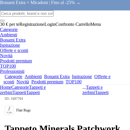
Bonami Extra × Micadoni |
Fino al -25% →
30 € per te
Registrazione
Login
Confronto
Carrello
Menu
Categorie
Ambienti
Bonami Extra
Ispirazione
Offerte e sconti
Novità
Prodotti premium
TOP100
Professionisti
Categorie
Ambienti
Bonami Extra
Ispirazione
Offerte e
sconti
Novità
Prodotti premium
TOP100
Home
Categorie
Tappeti e
...
Tappeti e
zerbini
Tappeti
Tappeti
zerbini
Tappeti
ID: 1687704
Flair Rugs
Tappeto Minerals Patchwork