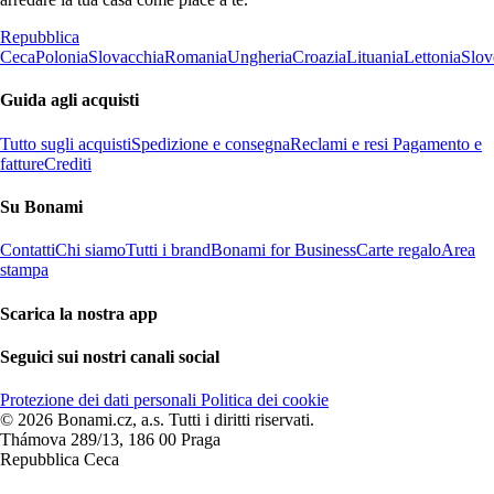
Repubblica
Ceca
Polonia
Slovacchia
Romania
Ungheria
Croazia
Lituania
Lettonia
Slov
Guida agli acquisti
Tutto sugli acquisti
Spedizione e consegna
Reclami e resi
Pagamento e
fatture
Crediti
Su Bonami
Contatti
Chi siamo
Tutti i brand
Bonami for Business
Carte regalo
Area
stampa
Scarica la nostra app
Seguici sui nostri canali social
Protezione dei dati personali
Politica dei cookie
© 2026 Bonami.cz, a.s. Tutti i diritti riservati.
Thámova 289/13, 186 00 Praga
Repubblica Ceca