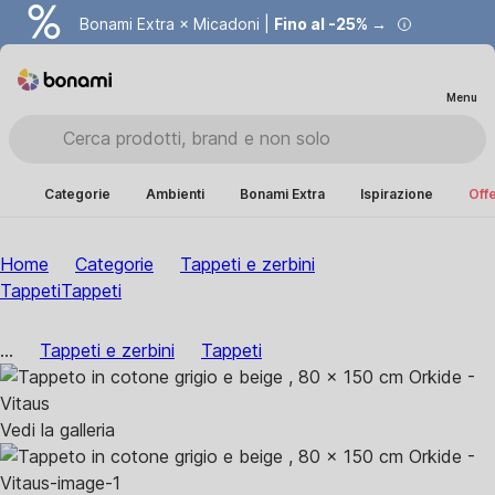
Bonami Extra × Micadoni |
Fino al -25% →
Menu
Categorie
Ambienti
Bonami Extra
Ispirazione
Offe
Home
Categorie
Tappeti e zerbini
Tappeti
Tappeti
...
Tappeti e zerbini
Tappeti
Vedi la galleria