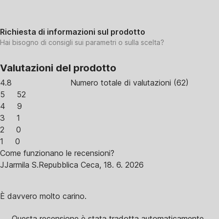
Richiesta di informazioni sul prodotto
Hai bisogno di consigli sui parametri o sulla scelta?
Valutazioni del prodotto
4.8
Numero totale di valutazioni
(
62
)
5
52
4
9
3
1
2
0
1
0
Come funzionano le recensioni?
J
Jarmila S.
Repubblica Ceca
,
18. 6. 2026
È davvero molto carino.
Questa recensione è stata tradotta automaticamente.