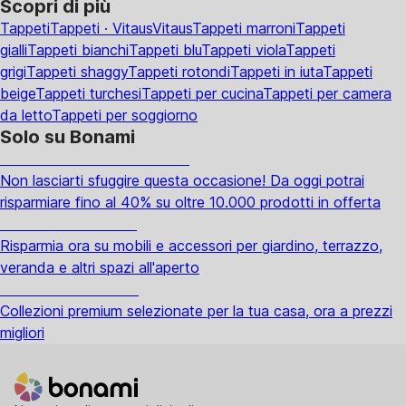
Scopri di più
Tappeti
Tappeti · Vitaus
Vitaus
Tappeti marroni
Tappeti
gialli
Tappeti bianchi
Tappeti blu
Tappeti viola
Tappeti
grigi
Tappeti shaggy
Tappeti rotondi
Tappeti in iuta
Tappeti
beige
Tappeti turchesi
Tappeti per cucina
Tappeti per camera
da letto
Tappeti per soggiorno
Solo su Bonami
Saldi estivi fino al -40%
Non lasciarti sfuggire questa occasione! Da oggi potrai
risparmiare fino al 40% su oltre 10.000 prodotti in offerta
Giardino in saldo
Risparmia ora su mobili e accessori per giardino, terrazzo,
veranda e altri spazi all'aperto
Premium in saldo
Collezioni premium selezionate per la tua casa, ora a prezzi
migliori