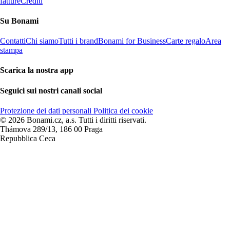
fatture
Crediti
Su Bonami
Contatti
Chi siamo
Tutti i brand
Bonami for Business
Carte regalo
Area
stampa
Scarica la nostra app
Seguici sui nostri canali social
Protezione dei dati personali
Politica dei cookie
© 2026 Bonami.cz, a.s. Tutti i diritti riservati.
Thámova 289/13, 186 00 Praga
Repubblica Ceca