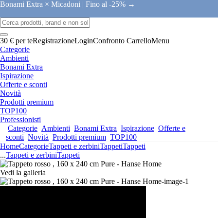
Bonami Extra × Micadoni |
Fino al -25% →
30 € per te
Registrazione
Login
Confronto
Carrello
Menu
Categorie
Ambienti
Bonami Extra
Ispirazione
Offerte e sconti
Novità
Prodotti premium
TOP100
Professionisti
Categorie
Ambienti
Bonami Extra
Ispirazione
Offerte e
sconti
Novità
Prodotti premium
TOP100
Home
Categorie
Tappeti e zerbini
Tappeti
Tappeti
...
Tappeti e zerbini
Tappeti
Vedi la galleria