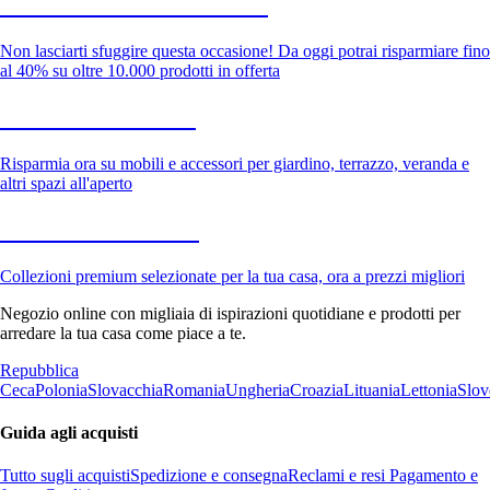
Saldi estivi fino al -40%
Non lasciarti sfuggire questa occasione! Da oggi potrai risparmiare fino
al 40% su oltre 10.000 prodotti in offerta
Giardino in saldo
Risparmia ora su mobili e accessori per giardino, terrazzo, veranda e
altri spazi all'aperto
Premium in saldo
Collezioni premium selezionate per la tua casa, ora a prezzi migliori
Negozio online con migliaia di ispirazioni quotidiane e prodotti per
arredare la tua casa come piace a te.
Repubblica
Ceca
Polonia
Slovacchia
Romania
Ungheria
Croazia
Lituania
Lettonia
Slov
Guida agli acquisti
Tutto sugli acquisti
Spedizione e consegna
Reclami e resi
Pagamento e