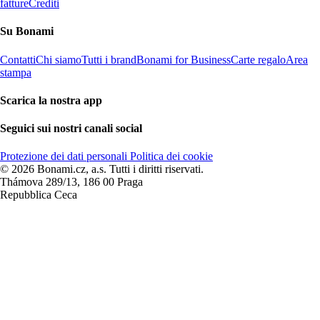
fatture
Crediti
Su Bonami
Contatti
Chi siamo
Tutti i brand
Bonami for Business
Carte regalo
Area
stampa
Scarica la nostra app
Seguici sui nostri canali social
Protezione dei dati personali
Politica dei cookie
© 2026 Bonami.cz, a.s. Tutti i diritti riservati.
Thámova 289/13, 186 00 Praga
Repubblica Ceca