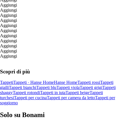
Aggiungi
Aggiungi
Aggiungi
Aggiungi
Aggiungi
Aggiungi
Aggiungi
Aggiungi
Aggiungi
Aggiungi
Aggiungi
Scopri di più
Tappeti
Tappeti · Hanse Home
Hanse Home
Tappeti rossi
Tappeti
gialli
Tappeti bianchi
Tappeti blu
Tappeti viola
Tappeti grigi
Tappeti
shaggy
Tappeti rotondi
Tappeti in iuta
Tappeti beige
Tappeti
turchesi
Tappeti per cucina
Tappeti per camera da letto
Tappeti per
soggiorno
Solo su Bonami