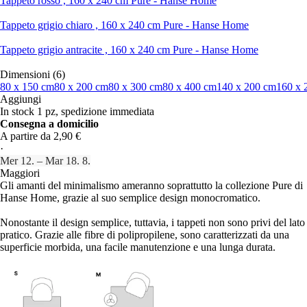
Tappeto rosso , 160 x 240 cm Pure - Hanse Home
Tappeto grigio chiaro , 160 x 240 cm Pure - Hanse Home
Tappeto grigio antracite , 160 x 240 cm Pure - Hanse Home
Dimensioni (6)
80 x 150 cm
80 x 200 cm
80 x 300 cm
80 x 400 cm
140 x 200 cm
160 x 
Aggiungi
In stock 1 pz, spedizione immediata
Consegna a domicilio
A partire da 2,90 €
·
Mer 12. – Mar 18. 8.
Maggiori
Gli amanti del minimalismo ameranno soprattutto la collezione Pure di
Hanse Home, grazie al suo semplice design monocromatico.
Nonostante il design semplice, tuttavia, i tappeti non sono privi del lato
pratico. Grazie alle fibre di polipropilene, sono caratterizzati da una
superficie morbida, una facile manutenzione e una lunga durata.