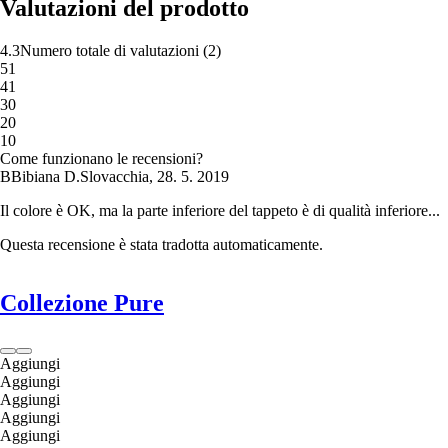
Valutazioni del prodotto
4.3
Numero totale di valutazioni
(
2
)
5
1
4
1
3
0
2
0
1
0
Come funzionano le recensioni?
B
Bibiana D.
Slovacchia
,
28. 5. 2019
Il colore è OK, ma la parte inferiore del tappeto è di qualità inferiore...
Questa recensione è stata tradotta automaticamente.
Collezione Pure
Aggiungi
Aggiungi
Aggiungi
Aggiungi
Aggiungi