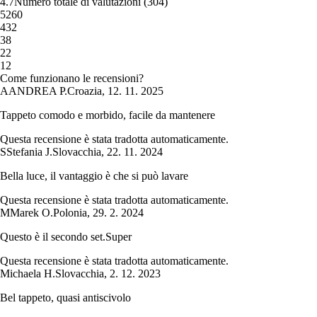
4.7
Numero totale di valutazioni
(
304
)
5
260
4
32
3
8
2
2
1
2
Come funzionano le recensioni?
A
ANDREA P.
Croazia
,
12. 11. 2025
Tappeto comodo e morbido, facile da mantenere
Questa recensione è stata tradotta automaticamente.
S
Stefania J.
Slovacchia
,
22. 11. 2024
Bella luce, il vantaggio è che si può lavare
Questa recensione è stata tradotta automaticamente.
M
Marek O.
Polonia
,
29. 2. 2024
Questo è il secondo set.Super
Questa recensione è stata tradotta automaticamente.
Michaela H.
Slovacchia
,
2. 12. 2023
Bel tappeto, quasi antiscivolo