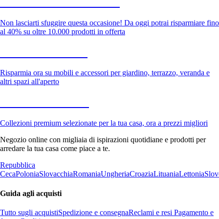
Saldi estivi fino al -40%
Non lasciarti sfuggire questa occasione! Da oggi potrai risparmiare fino
al 40% su oltre 10.000 prodotti in offerta
Giardino in saldo
Risparmia ora su mobili e accessori per giardino, terrazzo, veranda e
altri spazi all'aperto
Premium in saldo
Collezioni premium selezionate per la tua casa, ora a prezzi migliori
Negozio online con migliaia di ispirazioni quotidiane e prodotti per
arredare la tua casa come piace a te.
Repubblica
Ceca
Polonia
Slovacchia
Romania
Ungheria
Croazia
Lituania
Lettonia
Slov
Guida agli acquisti
Tutto sugli acquisti
Spedizione e consegna
Reclami e resi
Pagamento e