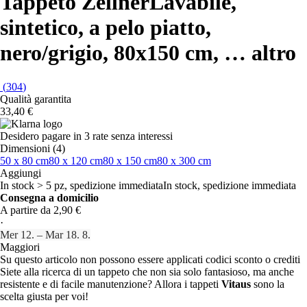
Tappeto Zellner
Lavabile,
sintetico, a pelo piatto,
nero/grigio, 80x150 cm
, …
altro
(
304
)
Qualità garantita
33,40 €
Desidero pagare in 3 rate senza interessi
Dimensioni (4)
50 x 80 cm
80 x 120 cm
80 x 150 cm
80 x 300 cm
Aggiungi
In stock > 5 pz, spedizione immediata
In stock, spedizione immediata
Consegna a domicilio
A partire da 2,90 €
·
Mer 12. – Mar 18. 8.
Maggiori
Su questo articolo non possono essere applicati codici sconto o crediti
Siete alla ricerca di un tappeto che non sia solo fantasioso, ma anche
resistente e di facile manutenzione? Allora i tappeti
Vitaus
sono la
scelta giusta per voi!