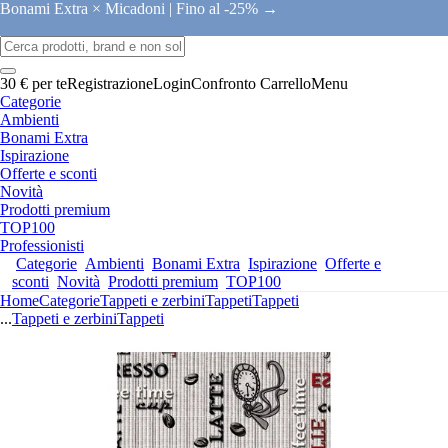
Bonami Extra × Micadoni |
Fino al -25% →
30 € per te
Registrazione
Login
Confronto
Carrello
Menu
Categorie
Ambienti
Bonami Extra
Ispirazione
Offerte e sconti
Novità
Prodotti premium
TOP100
Professionisti
Categorie
Ambienti
Bonami Extra
Ispirazione
Offerte e
sconti
Novità
Prodotti premium
TOP100
Home
Categorie
Tappeti e zerbini
Tappeti
Tappeti
...
Tappeti e zerbini
Tappeti