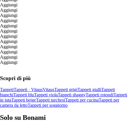
Aggiungi
Aggiungi
Aggiungi
Aggiungi
Aggiungi
Aggiungi
Aggiungi
Aggiungi
Aggiungi
Aggiungi
Aggiungi
Aggiungi
Scopri di più
Tappeti
Tappeti · Vitaus
Vitaus
Tappeti grigi
Tappeti gialli
Tappeti
bianchi
Tappeti blu
Tappeti viola
Tappeti shaggy
Tappeti rotondi
Tappeti
in iuta
Tappeti beige
Tappeti turchesi
Tappeti per cucina
Tappeti per
camera da letto
Tappeti per soggiorno
Solo su Bonami