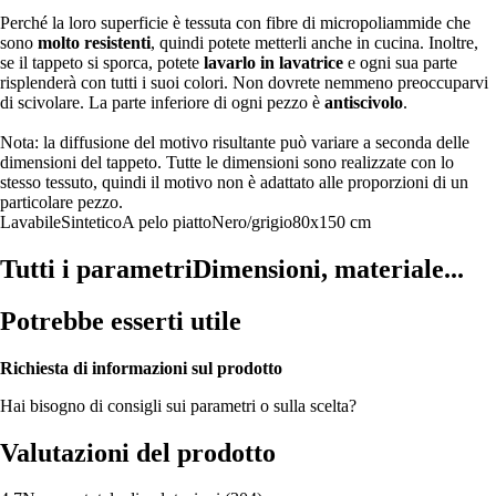
Perché la loro superficie è tessuta con fibre di micropoliammide che
sono
molto resistenti
, quindi potete metterli anche in cucina. Inoltre,
se il tappeto si sporca, potete
lavarlo in lavatrice
e ogni sua parte
risplenderà con tutti i suoi colori. Non dovrete nemmeno preoccuparvi
di scivolare. La parte inferiore di ogni pezzo è
antiscivolo
.
Nota: la diffusione del motivo risultante può variare a seconda delle
dimensioni del tappeto. Tutte le dimensioni sono realizzate con lo
stesso tessuto, quindi il motivo non è adattato alle proporzioni di un
particolare pezzo.
Lavabile
Sintetico
A pelo piatto
Nero/grigio
80x150 cm
Tutti i parametri
Dimensioni, materiale...
Potrebbe esserti utile
Richiesta di informazioni sul prodotto
Hai bisogno di consigli sui parametri o sulla scelta?
Valutazioni del prodotto