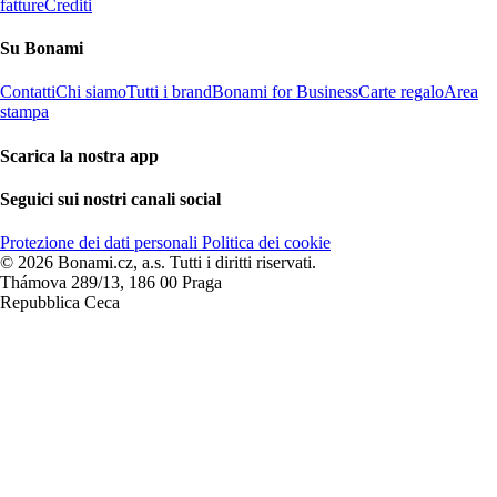
fatture
Crediti
Su Bonami
Contatti
Chi siamo
Tutti i brand
Bonami for Business
Carte regalo
Area
stampa
Scarica la nostra app
Seguici sui nostri canali social
Protezione dei dati personali
Politica dei cookie
© 2026 Bonami.cz, a.s. Tutti i diritti riservati.
Thámova 289/13, 186 00 Praga
Repubblica Ceca