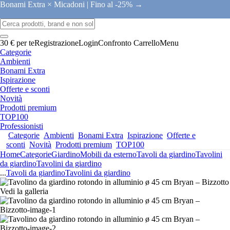
Bonami Extra × Micadoni |
Fino al -25% →
30 € per te
Registrazione
Login
Confronto
Carrello
Menu
Categorie
Ambienti
Bonami Extra
Ispirazione
Offerte e sconti
Novità
Prodotti premium
TOP100
Professionisti
Categorie
Ambienti
Bonami Extra
Ispirazione
Offerte e
sconti
Novità
Prodotti premium
TOP100
Home
Categorie
Giardino
Mobili da esterno
Tavoli da giardino
Tavolini
da giardino
Tavolini da giardino
...
Tavoli da giardino
Tavolini da giardino
Vedi la galleria