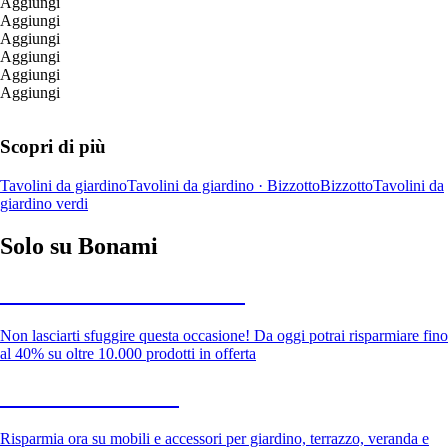
Aggiungi
Aggiungi
Aggiungi
Aggiungi
Aggiungi
Aggiungi
Scopri di più
Tavolini da giardino
Tavolini da giardino · Bizzotto
Bizzotto
Tavolini da
giardino verdi
Solo su Bonami
Saldi estivi fino al -40%
Non lasciarti sfuggire questa occasione! Da oggi potrai risparmiare fino
al 40% su oltre 10.000 prodotti in offerta
Giardino in saldo
Risparmia ora su mobili e accessori per giardino, terrazzo, veranda e