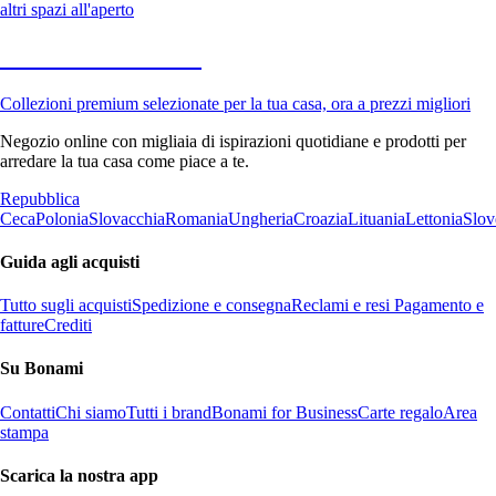
altri spazi all'aperto
Premium in saldo
Collezioni premium selezionate per la tua casa, ora a prezzi migliori
Negozio online con migliaia di ispirazioni quotidiane e prodotti per
arredare la tua casa come piace a te.
Repubblica
Ceca
Polonia
Slovacchia
Romania
Ungheria
Croazia
Lituania
Lettonia
Slov
Guida agli acquisti
Tutto sugli acquisti
Spedizione e consegna
Reclami e resi
Pagamento e
fatture
Crediti
Su Bonami
Contatti
Chi siamo
Tutti i brand
Bonami for Business
Carte regalo
Area
stampa
Scarica la nostra app