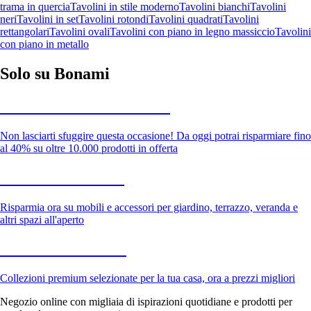
trama in quercia
Tavolini in stile moderno
Tavolini bianchi
Tavolini
neri
Tavolini in set
Tavolini rotondi
Tavolini quadrati
Tavolini
rettangolari
Tavolini ovali
Tavolini con piano in legno massiccio
Tavolini
con piano in metallo
Solo su Bonami
Saldi estivi fino al -40%
Non lasciarti sfuggire questa occasione! Da oggi potrai risparmiare fino
al 40% su oltre 10.000 prodotti in offerta
Giardino in saldo
Risparmia ora su mobili e accessori per giardino, terrazzo, veranda e
altri spazi all'aperto
Premium in saldo
Collezioni premium selezionate per la tua casa, ora a prezzi migliori
Negozio online con migliaia di ispirazioni quotidiane e prodotti per