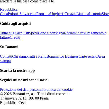
arredare la tua casa come piace a te.
Repubblica
Ceca
Polonia
Slovacchia
Romania
Ungheria
Croazia
Lituania
Lettonia
Slov
Guida agli acquisti
Tutto sugli acquisti
Spedizione e consegna
Reclami e resi
Pagamento e
fatture
Crediti
Su Bonami
Contatti
Chi siamo
Tutti i brand
Bonami for Business
Carte regalo
Area
stampa
Scarica la nostra app
Seguici sui nostri canali social
Protezione dei dati personali
Politica dei cookie
© 2026 Bonami.cz, a.s. Tutti i diritti riservati.
Thámova 289/13, 186 00 Praga
Repubblica Ceca