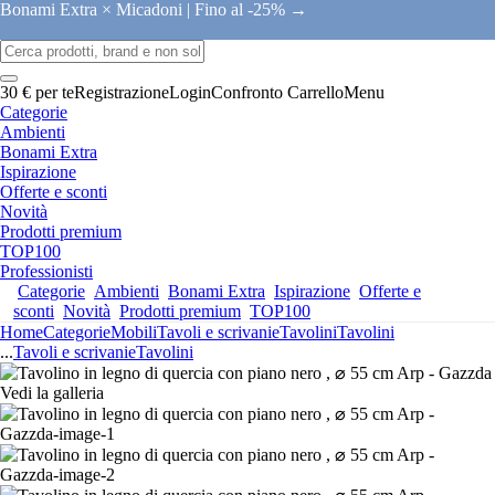
Bonami Extra × Micadoni |
Fino al -25% →
30 € per te
Registrazione
Login
Confronto
Carrello
Menu
Categorie
Ambienti
Bonami Extra
Ispirazione
Offerte e sconti
Novità
Prodotti premium
TOP100
Professionisti
Categorie
Ambienti
Bonami Extra
Ispirazione
Offerte e
sconti
Novità
Prodotti premium
TOP100
Home
Categorie
Mobili
Tavoli e scrivanie
Tavolini
Tavolini
...
Tavoli e scrivanie
Tavolini
Vedi la galleria