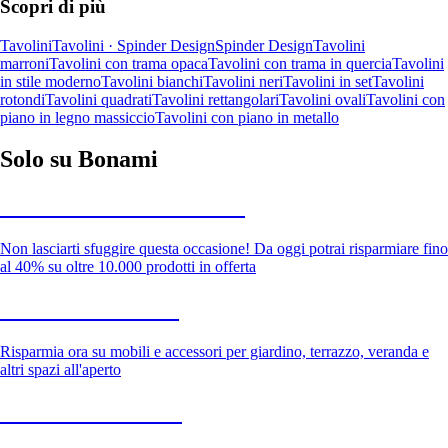
Scopri di più
Tavolini
Tavolini · Spinder Design
Spinder Design
Tavolini
marroni
Tavolini con trama opaca
Tavolini con trama in quercia
Tavolini
in stile moderno
Tavolini bianchi
Tavolini neri
Tavolini in set
Tavolini
rotondi
Tavolini quadrati
Tavolini rettangolari
Tavolini ovali
Tavolini con
piano in legno massiccio
Tavolini con piano in metallo
Solo su Bonami
Saldi estivi fino al -40%
Non lasciarti sfuggire questa occasione! Da oggi potrai risparmiare fino
al 40% su oltre 10.000 prodotti in offerta
Giardino in saldo
Risparmia ora su mobili e accessori per giardino, terrazzo, veranda e
altri spazi all'aperto
Premium in saldo