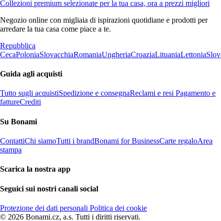
Collezioni premium selezionate per la tua casa, ora a prezzi migliori
Negozio online con migliaia di ispirazioni quotidiane e prodotti per
arredare la tua casa come piace a te.
Repubblica
Ceca
Polonia
Slovacchia
Romania
Ungheria
Croazia
Lituania
Lettonia
Slov
Guida agli acquisti
Tutto sugli acquisti
Spedizione e consegna
Reclami e resi
Pagamento e
fatture
Crediti
Su Bonami
Contatti
Chi siamo
Tutti i brand
Bonami for Business
Carte regalo
Area
stampa
Scarica la nostra app
Seguici sui nostri canali social
Protezione dei dati personali
Politica dei cookie
© 2026 Bonami.cz, a.s. Tutti i diritti riservati.