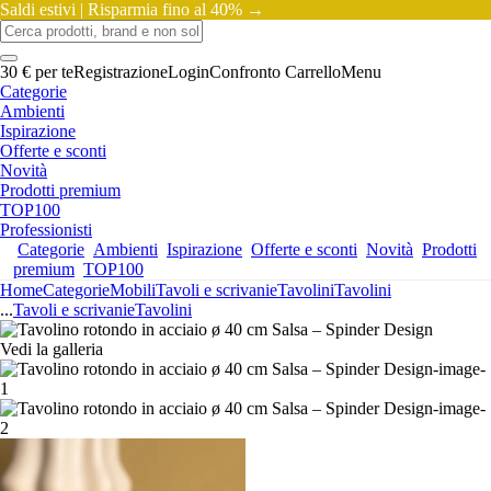
Saldi estivi |
Risparmia fino al 40% →
30 € per te
Registrazione
Login
Confronto
Carrello
Menu
Categorie
Ambienti
Ispirazione
Offerte e sconti
Novità
Prodotti premium
TOP100
Professionisti
Categorie
Ambienti
Ispirazione
Offerte e sconti
Novità
Prodotti
premium
TOP100
Home
Categorie
Mobili
Tavoli e scrivanie
Tavolini
Tavolini
...
Tavoli e scrivanie
Tavolini
Vedi la galleria