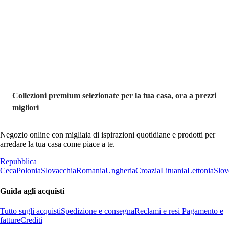
Premium in
saldo
Collezioni premium selezionate per la tua casa, ora a prezzi
migliori
Negozio online con migliaia di ispirazioni quotidiane e prodotti per
arredare la tua casa come piace a te.
Repubblica
Ceca
Polonia
Slovacchia
Romania
Ungheria
Croazia
Lituania
Lettonia
Slov
Guida agli acquisti
Tutto sugli acquisti
Spedizione e consegna
Reclami e resi
Pagamento e
fatture
Crediti