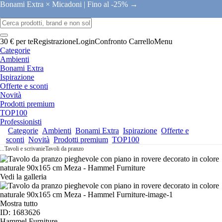
Bonami Extra × Micadoni |
Fino al -25% →
30 € per te
Registrazione
Login
Confronto
Carrello
Menu
Categorie
Ambienti
Bonami Extra
Ispirazione
Offerte e sconti
Novità
Prodotti premium
TOP100
Professionisti
Categorie
Ambienti
Bonami Extra
Ispirazione
Offerte e
sconti
Novità
Prodotti premium
TOP100
...
Tavoli e scrivanie
Tavoli da pranzo
Vedi la galleria
Mostra tutto
ID: 1683626
Hammel Furniture