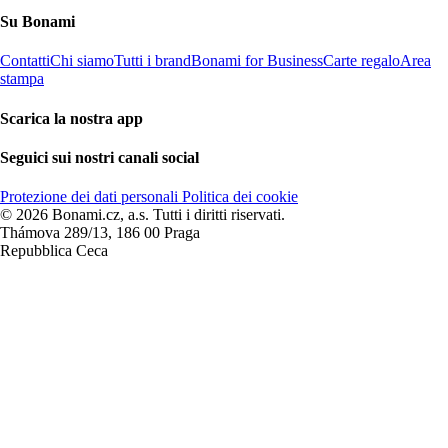
Su Bonami
Contatti
Chi siamo
Tutti i brand
Bonami for Business
Carte regalo
Area
stampa
Scarica la nostra app
Seguici sui nostri canali social
Protezione dei dati personali
Politica dei cookie
© 2026 Bonami.cz, a.s. Tutti i diritti riservati.
Thámova 289/13, 186 00 Praga
Repubblica Ceca