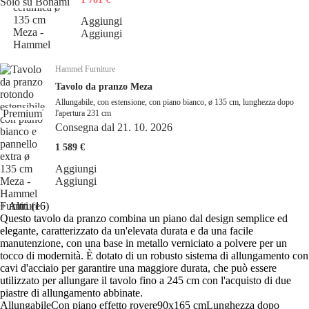
Solo su Bonami
Aggiungi
Aggiungi
Hammel Furniture
Tavolo da pranzo Meza
Allungabile, con estensione, con piano bianco, ø 135 cm, lunghezza dopo
Premium
l'apertura 231 cm
Consegna dal 21. 10. 2026
1 589 €
Aggiungi
Aggiungi
+
Altri (16)
Questo tavolo da pranzo combina un piano dal design semplice ed
elegante, caratterizzato da un'elevata durata e da una facile
manutenzione, con una base in metallo verniciato a polvere per un
tocco di modernità. È dotato di un robusto sistema di allungamento con
cavi d'acciaio per garantire una maggiore durata, che può essere
utilizzato per allungare il tavolo fino a 245 cm con l'acquisto di due
piastre di allungamento abbinate.
Allungabile
Con piano effetto rovere
90x165 cm
Lunghezza dopo