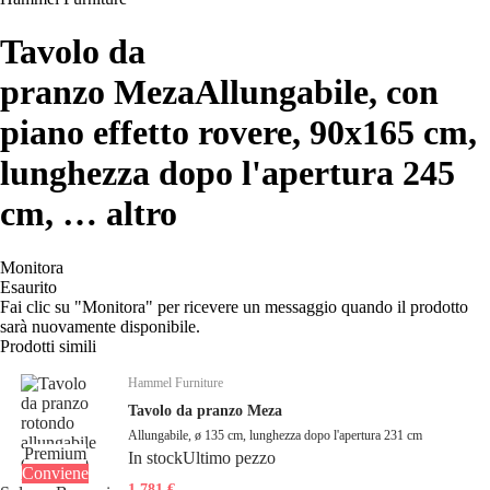
Tavolo da
pranzo Meza
Allungabile, con
piano effetto rovere, 90x165 cm,
lunghezza dopo l'apertura 245
cm
, …
altro
Monitora
Esaurito
Fai clic su "Monitora" per ricevere un messaggio quando il prodotto
sarà nuovamente disponibile.
Prodotti simili
Hammel Furniture
Tavolo da pranzo Meza
Allungabile, ø 135 cm, lunghezza dopo l'apertura 231 cm
Premium
In stock
Ultimo pezzo
Conviene
1 781 €