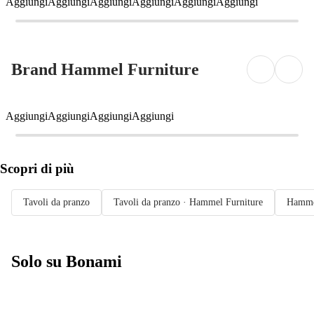
Aggiungi
Aggiungi
Aggiungi
Aggiungi
Aggiungi
Aggiungi
Brand Hammel Furniture
Aggiungi
Aggiungi
Aggiungi
Aggiungi
Scopri di più
Tavoli da pranzo
Tavoli da pranzo · Hammel Furniture
Hamme
Solo su Bonami