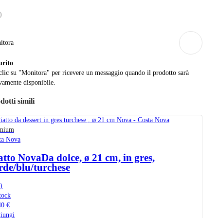
)
itora
urito
clic su "Monitora" per ricevere un messaggio quando il prodotto sarà
amente disponibile.
dotti simili
mium
ta Nova
atto Nova
Da dolce, ø 21 cm, in gres,
rde/blu/turchese
)
tock
40 €
iungi