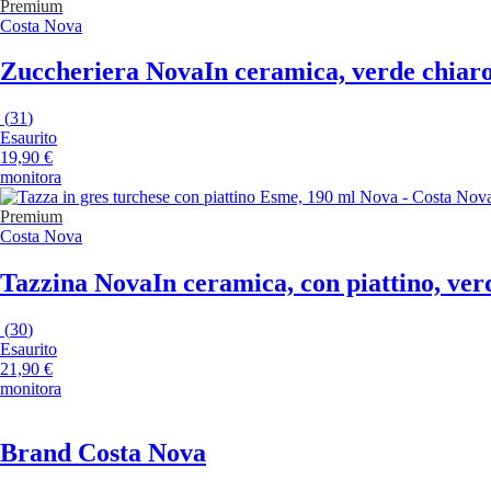
Premium
Costa Nova
Zuccheriera Nova
In ceramica, verde chiar
(
31
)
Esaurito
19,90 €
monitora
Premium
Costa Nova
Tazzina Nova
In ceramica, con piattino, ver
(
30
)
Esaurito
21,90 €
monitora
Brand Costa Nova