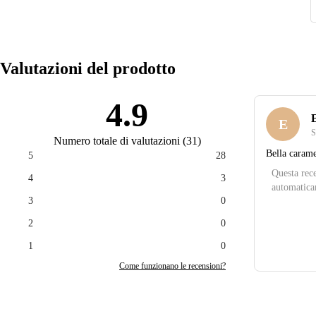
Valutazioni del prodotto
4.9
E
E
S
Numero totale di valutazioni
(
31
)
Bella carame
5
28
Questa rece
4
3
automatica
3
0
2
0
1
0
Come funzionano le recensioni?