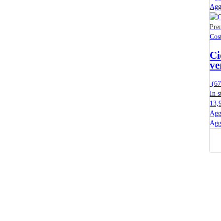
Agg
Pre
Cos
Ci
ve
(
67
In s
13,
Agg
Agg