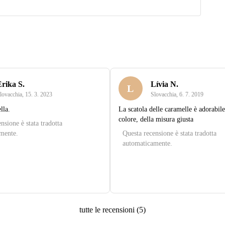
rika S.
Lívia N.
L
lovacchia
,
15. 3. 2023
Slovacchia
,
6. 7. 2019
lla.
La scatola delle caramelle è adorabile
colore, della misura giusta
nsione è stata tradotta
mente.
Questa recensione è stata tradotta
automaticamente.
tutte le recensioni
(
5
)