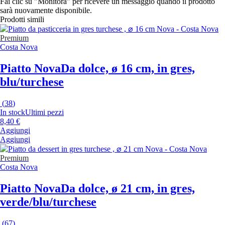
Fai clic su "Monitora" per ricevere un messaggio quando il prodotto
sarà nuovamente disponibile.
Prodotti simili
Premium
Costa Nova
Piatto Nova
Da dolce, ø 16 cm, in gres,
blu/turchese
(
38
)
In stock
Ultimi pezzi
8,40 €
Aggiungi
Aggiungi
Premium
Costa Nova
Piatto Nova
Da dolce, ø 21 cm, in gres,
verde/blu/turchese
(
67
)