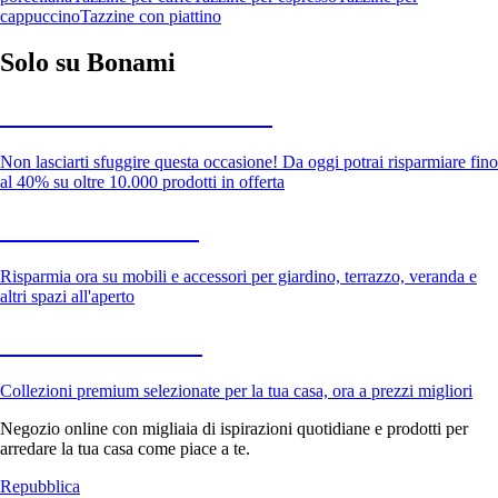
cappuccino
Tazzine con piattino
Solo su Bonami
Saldi estivi fino al -40%
Non lasciarti sfuggire questa occasione! Da oggi potrai risparmiare fino
al 40% su oltre 10.000 prodotti in offerta
Giardino in saldo
Risparmia ora su mobili e accessori per giardino, terrazzo, veranda e
altri spazi all'aperto
Premium in saldo
Collezioni premium selezionate per la tua casa, ora a prezzi migliori
Negozio online con migliaia di ispirazioni quotidiane e prodotti per
arredare la tua casa come piace a te.
Repubblica