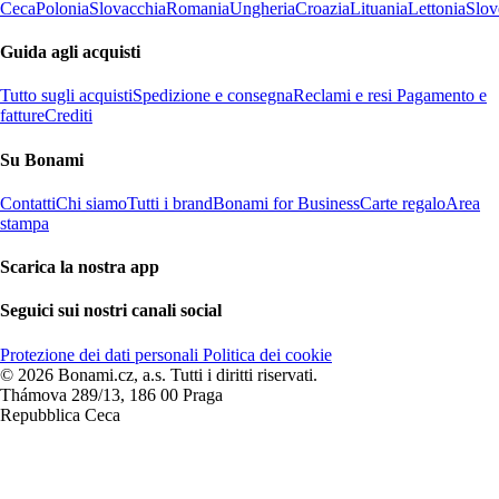
Ceca
Polonia
Slovacchia
Romania
Ungheria
Croazia
Lituania
Lettonia
Slov
Guida agli acquisti
Tutto sugli acquisti
Spedizione e consegna
Reclami e resi
Pagamento e
fatture
Crediti
Su Bonami
Contatti
Chi siamo
Tutti i brand
Bonami for Business
Carte regalo
Area
stampa
Scarica la nostra app
Seguici sui nostri canali social
Protezione dei dati personali
Politica dei cookie
© 2026 Bonami.cz, a.s. Tutti i diritti riservati.
Thámova 289/13, 186 00 Praga
Repubblica Ceca