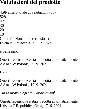
Valutazioni del prodotto
4.9
Numero totale di valutazioni
(
30
)
5
28
4
2
3
0
2
0
1
0
Come funzionano le recensioni?
I
Iveta B.
Slovacchia
,
21. 12. 2024
è bellissimo
Questa recensione è stata tradotta automaticamente.
A
Anna W.
Polonia
,
30. 9. 2021
Bello
Questa recensione è stata tradotta automaticamente.
A
Anna W.
Polonia
,
17. 9. 2021
Tazza molto elegante. Buona qualità.
Questa recensione è stata tradotta automaticamente.
Kristina P.
Repubblica Ceca
,
17. 6. 2021