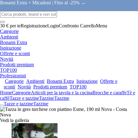
Bonami Extra × Micadoni |
Fino al -25% →
30 € per te
Registrazione
Login
Confronto
Carrello
Menu
Categorie
Ambienti
Bonami Extra
Ispirazione
Offerte e sconti
Novità
Prodotti premium
TOP100
Professionisti
Categorie
Ambienti
Bonami Extra
Ispirazione
Offerte e
sconti
Novità
Prodotti premium
TOP100
Home
Categorie
Articoli per la tavola e la cucina
Brocche e caraffe
Tè e
caffè
Tazze e tazzine
Tazzine
Tazzine
...
Tazze e tazzine
Tazzine
Vedi la galleria