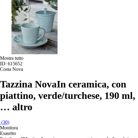
Mostra tutto
ID: 615652
Costa Nova
Tazzina Nova
In ceramica, con
piattino, verde/turchese, 190 ml
,
…
altro
(
30
)
Monitora
Esaurito