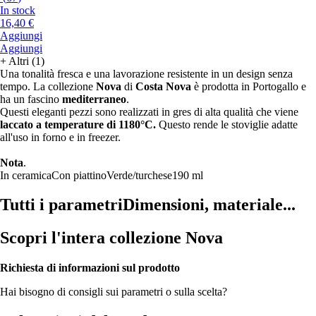
In stock
16,40 €
Aggiungi
Aggiungi
+
Altri (1)
Una tonalità fresca e una lavorazione resistente in un design senza
tempo. La collezione
Nova
di
Costa Nova
è prodotta in Portogallo e
ha un fascino
mediterraneo
.
Questi eleganti pezzi sono realizzati in gres di alta qualità che viene
laccato a temperature di 1180°C.
Questo rende le stoviglie adatte
all'uso in forno e in freezer.
Nota
.
In ceramica
Con piattino
Verde/turchese
190 ml
Tutti i parametri
Dimensioni, materiale...
Scopri l'intera collezione Nova
Richiesta di informazioni sul prodotto
Hai bisogno di consigli sui parametri o sulla scelta?