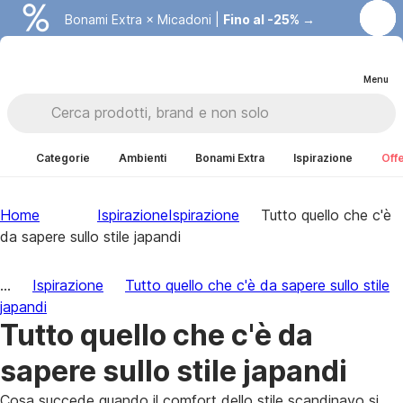
Bonami Extra × Micadoni |
Fino al -25% →
Menu
Categorie
Ambienti
Bonami Extra
Ispirazione
Offe
Home
Ispirazione
Ispirazione
Tutto quello che c'è
da sapere sullo stile japandi
...
Ispirazione
Tutto quello che c'è da sapere sullo stile
japandi
Tutto quello che c'è da
sapere sullo stile japandi
Cosa succede quando il comfort dello stile scandinavo si