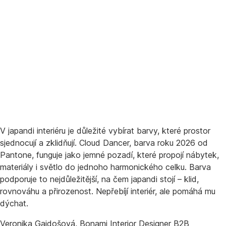
AGGIUNGI
V japandi interiéru je důležité vybírat barvy, které prostor
sjednocují a zklidňují. Cloud Dancer, barva roku 2026 od
Pantone, funguje jako jemné pozadí, které propojí nábytek,
materiály i světlo do jednoho harmonického celku. Barva
podporuje to nejdůležitější, na čem japandi stojí – klid,
rovnováhu a přirozenost. Nepřebíjí interiér, ale pomáhá mu
dýchat.
Veronika Gajdošová, Bonami Interior Designer B2B