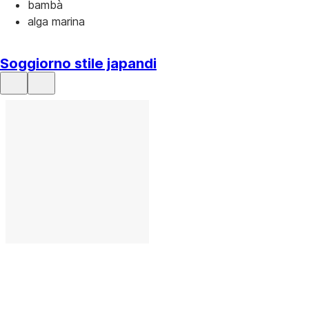
bambà
alga marina
Soggiorno stile japandi