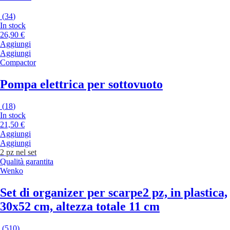
(
34
)
In stock
26,90 €
Aggiungi
Aggiungi
Compactor
Pompa elettrica per sottovuoto
(
18
)
In stock
21,50 €
Aggiungi
Aggiungi
2 pz nel set
Qualità garantita
Wenko
Set di organizer per scarpe
2 pz, in plastica,
30x52 cm, altezza totale 11 cm
(
510
)