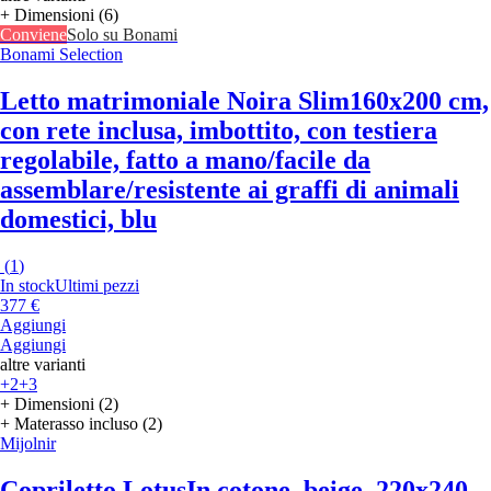
+ Dimensioni (6)
Conviene
Solo su Bonami
Bonami Selection
Letto matrimoniale Noira Slim
160x200 cm,
con rete inclusa, imbottito, con testiera
regolabile, fatto a mano/facile da
assemblare/resistente ai graffi di animali
domestici, blu
(
1
)
In stock
Ultimi pezzi
377 €
Aggiungi
Aggiungi
altre varianti
+2
+3
+ Dimensioni (2)
+ Materasso incluso (2)
Mijolnir
Copriletto Lotus
In cotone, beige, 220x240