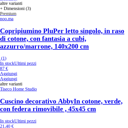
altre varianti
+ Dimensioni (3)
Premium
noo.ma
Copripiumino Plu
Per letto singolo, in raso
di cotone, con fantasia a cubi,
azzurro/marrone, 140x200 cm
(
1
)
In stock
Ultimi pezzi
87 €
Aggiungi
Aggiungi
altre varianti
Tiseco Home Studio
Cuscino decorativo Abby
In cotone, verde,
con federa rimovibile , 45x45 cm
In stock
Ultimi pezzi
21,40 €