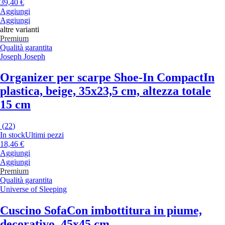
39,40 €
Aggiungi
Aggiungi
altre varianti
Premium
Qualità garantita
Joseph Joseph
Organizer per scarpe Shoe-In Compact
In
plastica, beige, 35x23,5 cm, altezza totale
15 cm
(
22
)
In stock
Ultimi pezzi
18,46 €
Aggiungi
Aggiungi
Premium
Qualità garantita
Universe of Sleeping
Cuscino Sofa
Con imbottitura in piume,
decorativo, 45x45 cm