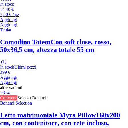
In stock
14,40 €
7,20 € / pz
Aggiungi
Aggiungi
Teulat
Comodino Totem
Con soft close, rosso,
50x36,5 cm, altezza totale 55 cm
(
1
)
In stock
Ultimi pezzi
399 €
Aggiungi
Aggiungi
altre varianti
+3
+4
Conviene
Solo su Bonami
Bonami Selection
Letto matrimoniale Myra Pillow
160x200
cm, con contenitore, con rete inclusa,