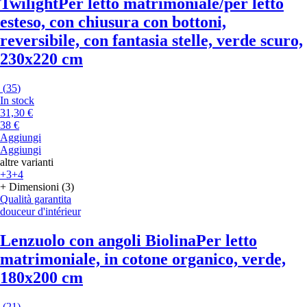
Twilight
Per letto matrimoniale/per letto
esteso, con chiusura con bottoni,
reversibile, con fantasia stelle, verde scuro,
230x220 cm
(
35
)
In stock
31,30 €
38 €
Aggiungi
Aggiungi
altre varianti
+3
+4
+ Dimensioni (3)
Qualità garantita
douceur d'intérieur
Lenzuolo con angoli Biolina
Per letto
matrimoniale, in cotone organico, verde,
180x200 cm
(
21
)