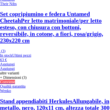
Their Nibs
Set copripiumino e federa Untamed
Cheetah
Per letto matrimoniale/per letto
esteso, con chiusura con bottoni,
reversibile, in cotone, a fiori, rosa/grigio,
230x220 cm
(
3
)
In stock
Ultimi pezzi
63 €
Aggiungi
Aggiungi
altre varianti
+ Dimensioni (3)
Conviene
Qualità garantita
Wenko
Stand appendiabiti Herkules
Allungabile, in
metallo, nero, 120x11 cm, altezza totale 300