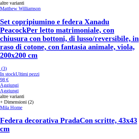
altre varianti
Matthew Williamson
Set copripiumino e federa Xanadu
Peacock
Per letto matrimoniale, con
chiusura con bottoni, di lusso/reversibile, in
raso di cotone, con fantasia animale, viola,
200x200 cm
(
3
)
In stock
Ultimi pezzi
98 €
Aggiungi
Aggiungi
altre varianti
+ Dimensioni (2)
Mila Home
Federa decorativa Prada
Con scritte, 43x43
cm