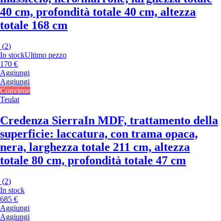
40 cm, profondità totale 40 cm, altezza
totale 168 cm
(
2
)
In stock
Ultimo pezzo
170 €
Aggiungi
Aggiungi
Conviene
Teulat
Credenza Sierra
In MDF, trattamento della
superficie: laccatura, con trama opaca,
nera, larghezza totale 211 cm, altezza
totale 80 cm, profondità totale 47 cm
(
2
)
In stock
685 €
Aggiungi
Aggiungi