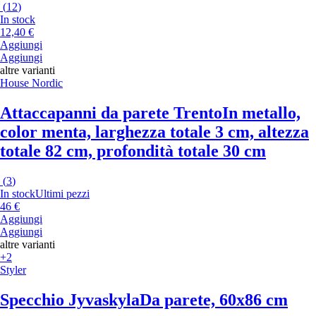
(
12
)
In stock
12,40 €
Aggiungi
Aggiungi
altre varianti
House Nordic
Attaccapanni da parete Trento
In metallo,
color menta, larghezza totale 3 cm, altezza
totale 82 cm, profondità totale 30 cm
(
3
)
In stock
Ultimi pezzi
46 €
Aggiungi
Aggiungi
altre varianti
+2
Styler
Specchio Jyvaskyla
Da parete, 60x86 cm