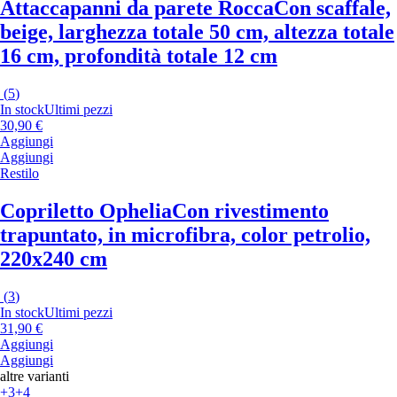
Attaccapanni da parete Rocca
Con scaffale,
beige, larghezza totale 50 cm, altezza totale
16 cm, profondità totale 12 cm
(
5
)
In stock
Ultimi pezzi
30,90 €
Aggiungi
Aggiungi
Restilo
Copriletto Ophelia
Con rivestimento
trapuntato, in microfibra, color petrolio,
220x240 cm
(
3
)
In stock
Ultimi pezzi
31,90 €
Aggiungi
Aggiungi
altre varianti
+3
+4