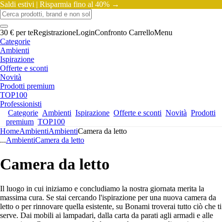
Saldi estivi |
Risparmia fino al 40% →
30 € per te
Registrazione
Login
Confronto
Carrello
Menu
Categorie
Ambienti
Ispirazione
Offerte e sconti
Novità
Prodotti premium
TOP100
Professionisti
Categorie
Ambienti
Ispirazione
Offerte e sconti
Novità
Prodotti
premium
TOP100
Home
Ambienti
Ambienti
Camera da letto
...
Ambienti
Camera da letto
Camera da letto
Il luogo in cui iniziamo e concludiamo la nostra giornata merita la
massima cura. Se stai cercando l'ispirazione per una nuova camera da
letto o per rinnovare quella esistente, su Bonami troverai tutto ciò che ti
serve. Dai mobili ai lampadari, dalla carta da parati agli armadi e alle