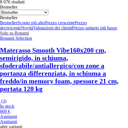
8 076 risultati
Bestseller
Bestseller
Bestseller
Sconto più alto
Prezzo crescente
Prezzo
decrescente
Novità
Valutazioni dei clienti
Prezzo unitario più basso
Solo su Bonami
Bonami Selection
Materasso Smooth Vibe
160x200 cm,
semirigido, in schiuma,
sfoderabile/antiallergico/con zone a
portanza differenziata, in schiuma a
freddo/in memory foam, spessore 21 cm,
portata 120 kg
(
3
)
In stock
669 €
Aggiungi
Aggiungi
altre varianti