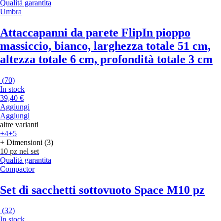
Qualità garantita
Umbra
Attaccapanni da parete Flip
In pioppo
massiccio, bianco, larghezza totale 51 cm,
altezza totale 6 cm, profondità totale 3 cm
(
70
)
In stock
39,40 €
Aggiungi
Aggiungi
altre varianti
+4
+5
+ Dimensioni (3)
10 pz nel set
Qualità garantita
Compactor
Set di sacchetti sottovuoto Space M
10 pz
(
32
)
In stock