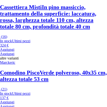
Cassettiera Misti
In pino massiccio,
trattamento della superficie: laccatura,
rossa, larghezza totale 110 cm, altezza
totale 80 cm, profondità totale 40 cm
(
16
)
In stock
Ultimi pezzi
324 €
Aggiungi
Aggiungi
altre varianti
Marckeric
Comodino Pisco
Verde polveroso, 40x35 cm,
altezza totale 53 cm
(
21
)
In stock
Ultimi pezzi
137 €
Aggiungi
Aggiungi