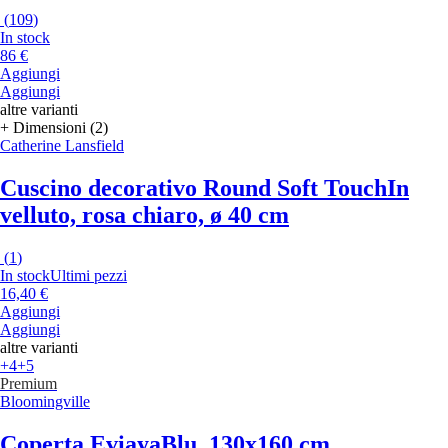
(
109
)
In stock
86 €
Aggiungi
Aggiungi
altre varianti
+ Dimensioni (2)
Catherine Lansfield
Cuscino decorativo Round Soft Touch
In
velluto, rosa chiaro, ø 40 cm
(
1
)
In stock
Ultimi pezzi
16,40 €
Aggiungi
Aggiungi
altre varianti
+4
+5
Premium
Bloomingville
Coperta Eviaya
Blu, 130x160 cm