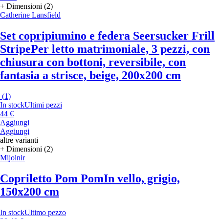
+ Dimensioni (2)
Catherine Lansfield
Set copripiumino e federa Seersucker Frill
Stripe
Per letto matrimoniale, 3 pezzi, con
chiusura con bottoni, reversibile, con
fantasia a strisce, beige, 200x200 cm
(
1
)
In stock
Ultimi pezzi
44 €
Aggiungi
Aggiungi
altre varianti
+ Dimensioni (2)
Mijolnir
Copriletto Pom Pom
In vello, grigio,
150x200 cm
In stock
Ultimo pezzo