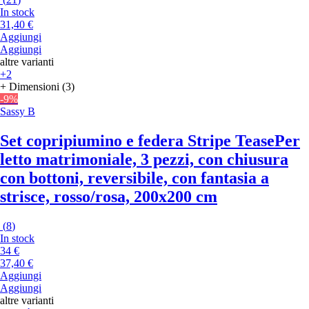
In stock
31,40 €
Aggiungi
Aggiungi
altre varianti
+2
+ Dimensioni (3)
-9%
Sassy B
Set copripiumino e federa Stripe Tease
Per
letto matrimoniale, 3 pezzi, con chiusura
con bottoni, reversibile, con fantasia a
strisce, rosso/rosa, 200x200 cm
(
8
)
In stock
34 €
37,40 €
Aggiungi
Aggiungi
altre varianti