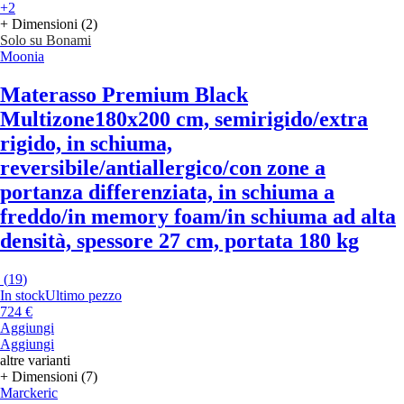
+2
+ Dimensioni (2)
Solo su Bonami
Moonia
Materasso Premium Black
Multizone
180x200 cm, semirigido/extra
rigido, in schiuma,
reversibile/antiallergico/con zone a
portanza differenziata, in schiuma a
freddo/in memory foam/in schiuma ad alta
densità, spessore 27 cm, portata 180 kg
(
19
)
In stock
Ultimo pezzo
724 €
Aggiungi
Aggiungi
altre varianti
+ Dimensioni (7)
Marckeric