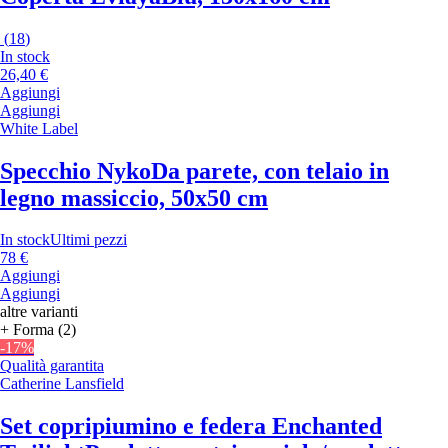
(
18
)
In stock
26,40 €
Aggiungi
Aggiungi
White Label
Specchio Nyko
Da parete, con telaio in
legno massiccio, 50x50 cm
In stock
Ultimi pezzi
78 €
Aggiungi
Aggiungi
altre varianti
+ Forma (2)
-17%
Qualità garantita
Catherine Lansfield
Set copripiumino e federa Enchanted