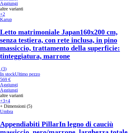
Aggiungi
altre varianti
+2
Karup
Letto matrimoniale Japan
160x200 cm,
senza testiera, con rete inclusa, in pino
massiccio, trattamento della superficie:
tinteggiatura, marrone
(
3
)
In stock
Ultimo pezzo
569 €
Aggiungi
Aggiungi
altre varianti
+3
+4
+ Dimensioni (5)
Umbra
Appendiabiti Pillar
In legno di cauciù
massiccio, nero/marrone, larghezza totale