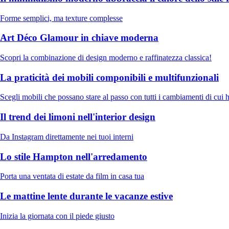
Forme semplici, ma texture complesse
Art Déco Glamour in chiave moderna
Scopri la combinazione di design moderno e raffinatezza classica!
La praticità dei mobili componibili e multifunzionali
Scegli mobili che possano stare al passo con tutti i cambiamenti di cui 
Il trend dei limoni nell'interior design
Da Instagram direttamente nei tuoi interni
Lo stile Hampton nell'arredamento
Porta una ventata di estate da film in casa tua
Le mattine lente durante le vacanze estive
Inizia la giornata con il piede giusto