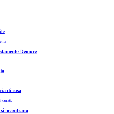
ile
mente
arredamento Demure
gia
ria di casa
i curati.
 si incontrano