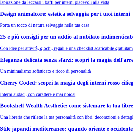
Ispirazione da leccarsi i baffi per interni piacevoli alla vista
Design animalcore: estetica selvaggia per i tuoi interni
Porta un tocco di natura selvaggia nella tua casa
25 e più consigli per un addio al nubilato indimenticab
Con idee per attività, giochi, regali e una checklist scaricabile gratuita
Eleganza delicata senza sfarzi: scopri la magia dell'
Un minimalismo sofisticato e ricco di personalità
Cherry Coded: scopri la magia degli interni rosso cilie
Interni audaci, con carattere e mai noiosi
Bookshelf Wealth Aesthetic: come sistemare la tua libre
Una libreria che riflette la tua personalità con libri, decorazioni e dettagl
Stile japandi mediterraneo: quando oriente e occidente