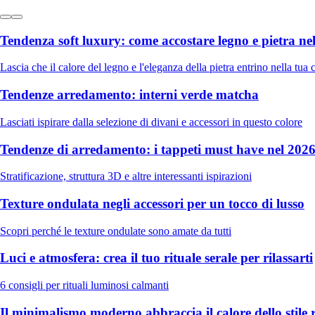
Tendenza soft luxury: come accostare legno e pietra n
Lascia che il calore del legno e l'eleganza della pietra entrino nella tua 
Tendenze arredamento: interni verde matcha
Lasciati ispirare dalla selezione di divani e accessori in questo colore
Tendenze di arredamento: i tappeti must have nel 202
Stratificazione, struttura 3D e altre interessanti ispirazioni
Texture ondulata negli accessori per un tocco di lusso
Scopri perché le texture ondulate sono amate da tutti
Luci e atmosfera: crea il tuo rituale serale per rilassarti
6 consigli per rituali luminosi calmanti
Il minimalismo moderno abbraccia il calore dello stile 