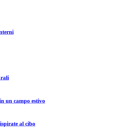
nterni
rali
in un campo estivo
spirate al cibo