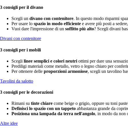
3 consigli per il divano
Scegli un
divano con contenitore
. In questo modo risparmi spazio
Per usare lo
spazio in modo efficiente
e avere più posti a sedere
Vuoi dare l'impressione di un
soffitto più alto
? Scegli divani ba
Divani con contenitore
3 consigli per i mobili
Scegli
linee semplici e colori neutri
ottimi per dare una sensazio
Prediligi materiali come metallo, vetro o legno chiaro per confer
Per ottenere delle
proporzioni armoniose
, scegli un tavolino ba
Tavolini da salotto
3 consigli per le decorazioni
Rimani su
tinte chiare
come beige o grigio, oppure su toni pastel
Definisci lo spazio con un tappeto
abbastanza grande da coprire s
Posiziona una lampada da terra nell'angolo
, in modo da non 
Altre idee