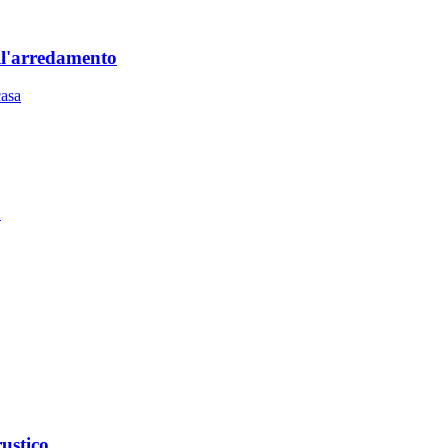
ell'arredamento
casa
6
rustico