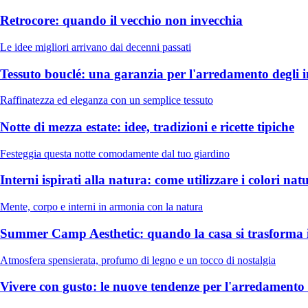
Retrocore: quando il vecchio non invecchia
Le idee migliori arrivano dai decenni passati
Tessuto bouclé: una garanzia per l'arredamento degli i
Raffinatezza ed eleganza con un semplice tessuto
Notte di mezza estate: idee, tradizioni e ricette tipiche
Festeggia questa notte comodamente dal tuo giardino
Interni ispirati alla natura: come utilizzare i colori natu
Mente, corpo e interni in armonia con la natura
Summer Camp Aesthetic: quando la casa si trasforma 
Atmosfera spensierata, profumo di legno e un tocco di nostalgia
Vivere con gusto: le nuove tendenze per l'arredamento i