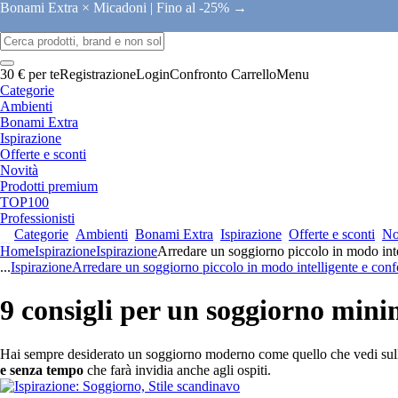
Bonami Extra × Micadoni |
Fino al -25% →
30 € per te
Registrazione
Login
Confronto
Carrello
Menu
Categorie
Ambienti
Bonami Extra
Ispirazione
Offerte e sconti
Novità
Prodotti premium
TOP100
Professionisti
Categorie
Ambienti
Bonami Extra
Ispirazione
Offerte e sconti
No
Home
Ispirazione
Ispirazione
Arredare un soggiorno piccolo in modo inte
...
Ispirazione
Arredare un soggiorno piccolo in modo intelligente e conf
9 consigli per un soggiorno minim
Hai sempre desiderato un soggiorno moderno come quello che vedi sulle ri
e senza tempo
che farà invidia anche agli ospiti.