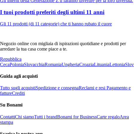
Gli interni della Generazione Z ti faranno divertire per la loro diversità.
I tuoi prodotti preferiti degli ultimi 11 anni
Gli 11 prodotti (di 11 categorie) che ti hanno rubato il cuore
Negozio online con migliaia di ispirazioni quotidiane e prodotti per
arredare la tua casa come piace a te.
Repubblica
Ceca
Polonia
Slovacchia
Romania
Ungheria
Croazia
Lituania
Lettonia
Slov
Guida agli acquisti
Tutto sugli acquisti
Spedizione e consegna
Reclami e resi
Pagamento e
fatture
Crediti
Su Bonami
Contatti
Chi siamo
Tutti i brand
Bonami for Business
Carte regalo
Area
stampa
Scarica la nostra app