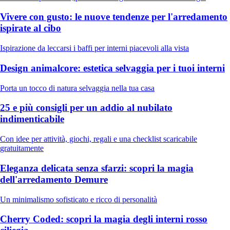
Vivere con gusto: le nuove tendenze per l'arredamento
ispirate al cibo
Ispirazione da leccarsi i baffi per interni piacevoli alla vista
Design animalcore: estetica selvaggia per i tuoi interni
Porta un tocco di natura selvaggia nella tua casa
25 e più consigli per un addio al nubilato
indimenticabile
Con idee per attività, giochi, regali e una checklist scaricabile
gratuitamente
Eleganza delicata senza sfarzi: scopri la magia
dell'arredamento Demure
Un minimalismo sofisticato e ricco di personalità
Cherry Coded: scopri la magia degli interni rosso