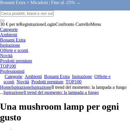
Bonami Extra × Micadoni |
Fino al -25% →
30 € per te
Registrazione
Login
Confronto
Carrello
Menu
Categorie
Ambienti
Bonami Extra
Ispirazione
Offerte e sconti
Novità
Prodotti premium
TOP100
Professionisti
Categorie
Ambienti
Bonami Extra
Ispirazione
Offerte e
sconti
Novità
Prodotti premium
TOP100
Home
Ispirazione
Ispirazione
Il trend del momento: la lampada a fungo
...
Ispirazione
Il trend del momento: la lampada a fungo
Una mushroom lamp per ogni
gusto