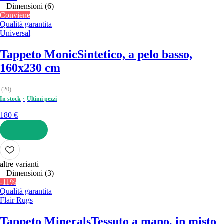
+ Dimensioni (6)
Conviene
Qualità garantita
Universal
Tappeto Monic
Sintetico, a pelo basso,
160x230 cm
(
20
)
In stock
Ultimi pezzi
180 €
AGGIUNGI
altre varianti
+ Dimensioni (3)
-11%
Qualità garantita
Flair Rugs
Tappeto Minerals
Tessuto a mano, in misto