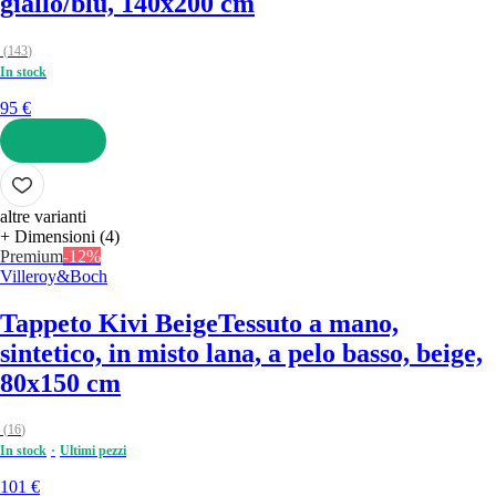
giallo/blu, 140x200 cm
(
143
)
In stock
95 €
AGGIUNGI
altre varianti
+ Dimensioni (4)
Premium
-12%
Villeroy&Boch
Tappeto Kivi Beige
Tessuto a mano,
sintetico, in misto lana, a pelo basso, beige,
80x150 cm
(
16
)
In stock
Ultimi pezzi
101 €