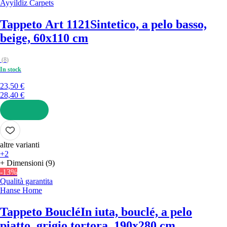
Ayyildiz Carpets
Tappeto Art 1121
Sintetico, a pelo basso,
beige, 60x110 cm
(
8
)
In stock
23,50 €
28,40 €
AGGIUNGI
altre varianti
+2
+ Dimensioni (9)
-13%
Qualità garantita
Hanse Home
Tappeto Bouclé
In iuta, bouclé, a pelo
piatto, grigio tortora, 190x280 cm