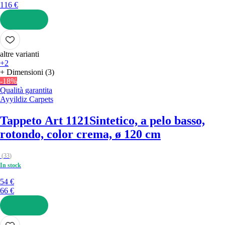
116 €
AGGIUNGI
altre varianti
+2
+ Dimensioni (3)
-18%
Qualità garantita
Ayyildiz Carpets
Tappeto Art 1121
Sintetico, a pelo basso,
rotondo, color crema, ø 120 cm
(
33
)
In stock
54 €
66 €
AGGIUNGI