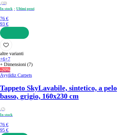
(
10
)
In stock
Ultimi pezzi
76 €
93 €
AGGIUNGI
altre varianti
+6
+7
+ Dimensioni (7)
-20%
Ayyildiz Carpets
Tappeto Sky
Lavabile, sintetico, a pelo
basso, grigio, 160x230 cm
(
7
)
In stock
76 €
95 €