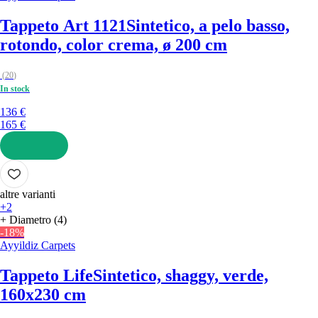
Tappeto Art 1121
Sintetico, a pelo basso,
rotondo, color crema, ø 200 cm
(
20
)
In stock
136 €
165 €
AGGIUNGI
altre varianti
+2
+ Diametro (4)
-18%
Ayyildiz Carpets
Tappeto Life
Sintetico, shaggy, verde,
160x230 cm