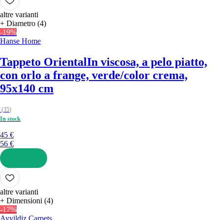
altre varianti
+ Diametro (4)
-19%
Hanse Home
Tappeto Oriental
In viscosa, a pelo piatto,
con orlo a frange, verde/color crema,
95x140 cm
(
35
)
In stock
45 €
56 €
AGGIUNGI
altre varianti
+ Dimensioni (4)
-17%
Ayyildiz Carpets