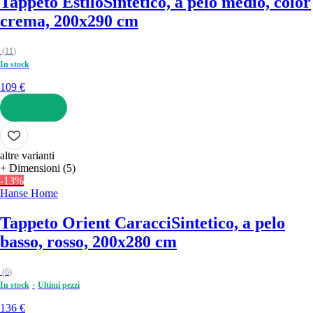
Tappeto Estilo
Sintetico, a pelo medio, color
crema, 200x290 cm
(
11
)
In stock
109 €
AGGIUNGI
altre varianti
+ Dimensioni (5)
-13%
Hanse Home
Tappeto Orient Caracci
Sintetico, a pelo
basso, rosso, 200x280 cm
(
6
)
In stock
Ultimi pezzi
136 €