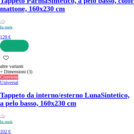
Tappeto Parma
Sintetico, a pelo basso, color
mattone, 160x230 cm
(
7
)
In stock
129 €
AGGIUNGI
altre varianti
+ Dimensioni (3)
Conviene
Universal
Tappeto da interno/esterno Luna
Sintetico,
a pelo basso, 160x230 cm
(
5
)
In stock
102 €