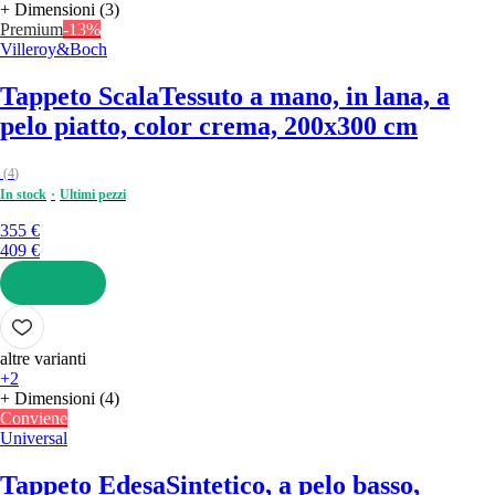
+ Dimensioni (3)
Premium
-13%
Villeroy&Boch
Tappeto Scala
Tessuto a mano, in lana, a
pelo piatto, color crema, 200x300 cm
(
4
)
In stock
Ultimi pezzi
355 €
409 €
AGGIUNGI
altre varianti
+2
+ Dimensioni (4)
Conviene
Universal
Tappeto Edesa
Sintetico, a pelo basso,