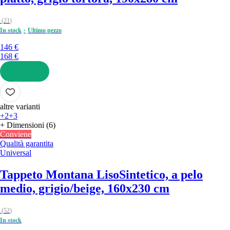
(
21
)
In stock
Ultimo pezzo
146 €
168 €
AGGIUNGI
altre varianti
+2
+3
+ Dimensioni (6)
Conviene
Qualità garantita
Universal
Tappeto Montana Liso
Sintetico, a pelo
medio, grigio/beige, 160x230 cm
(
52
)
In stock