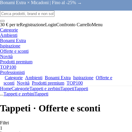
Bonami Extra × Micadoni |
Fino al -25% →
30 € per te
Registrazione
Login
Confronto
Carrello
Menu
Categorie
Ambienti
Bonami Extra
Ispirazione
Offerte e sconti
Novità
Prodotti premium
TOP100
Professionisti
Categorie
Ambienti
Bonami Extra
Ispirazione
Offerte e
sconti
Novità
Prodotti premium
TOP100
Home
Categorie
Tappeti e zerbini
Tappeti
Tappeti
...
Tappeti e zerbini
Tappeti
Tappeti · Offerte e sconti
Filtri
1