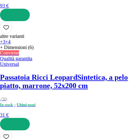
93 €
AGGIUNGI
altre varianti
+3
+4
+ Dimensioni (6)
Conviene
Qualità garantita
Universal
Passatoia Ricci Leopard
Sintetica, a pelo
piatto, marrone, 52x200 cm
(
56
)
In stock
Ultimi pezzi
31 €
AGGIUNGI