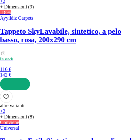
+2
+ Dimensioni (9)
-18%
Ayyildiz Carpets
Tappeto Sky
Lavabile, sintetico, a pelo
basso, rosa, 200x290 cm
(
5
)
In stock
116 €
142 €
AGGIUNGI
altre varianti
+2
+ Dimensioni (8)
Conviene
Universal