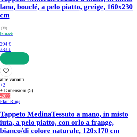
lana, bouclé, a pelo piatto, greige, 160x230
cm
(
39
)
In stock
294 €
333 €
AGGIUNGI
altre varianti
+2
+ Dimensioni (5)
-20%
Flair Rugs
Tappeto Medina
Tessuto a mano, in misto
iuta, a pelo piatto, con orlo a frange,
bianco/di colore naturale, 120x170 cm