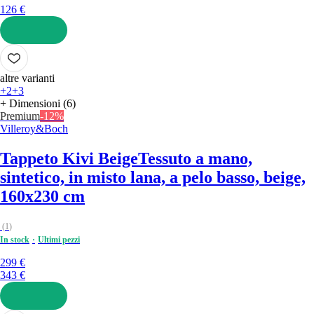
126 €
AGGIUNGI
altre varianti
+2
+3
+ Dimensioni (6)
Premium
-12%
Villeroy&Boch
Tappeto Kivi Beige
Tessuto a mano,
sintetico, in misto lana, a pelo basso, beige,
160x230 cm
(
1
)
In stock
Ultimi pezzi
299 €
343 €