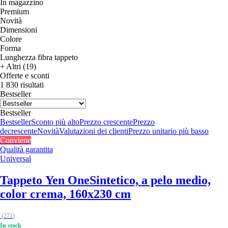
In magazzino
Premium
Novità
Dimensioni
Colore
Forma
Lunghezza fibra tappeto
+ Altri (19)
Offerte e sconti
1 830 risultati
Bestseller
Bestseller
Bestseller
Sconto più alto
Prezzo crescente
Prezzo
decrescente
Novità
Valutazioni dei clienti
Prezzo unitario più basso
Conviene
Qualità garantita
Universal
Tappeto Yen One
Sintetico, a pelo medio,
color crema, 160x230 cm
(
271
)
In stock