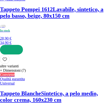
Tappeto Pompei 1612
Lavabile, sintetico, a
pelo basso, beige, 80x150 cm
(
10
)
In stock
28,90 €
34,90 €
AGGIUNGI
altre varianti
+ Dimensioni (7)
Conviene
Qualità garantita
Universal
Tappeto Blanche
Sintetico, a pelo medio,
color crema, 160x230 cm