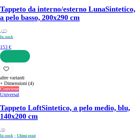
Tappeto da interno/esterno Luna
Sintetico,
a pelo basso, 200x290 cm
(
27
)
In stock
153 €
AGGIUNGI
altre varianti
+ Dimensioni (4)
Conviene
Universal
Tappeto Loft
Sintetico, a pelo medio, blu,
140x200 cm
(
8
)
In stock
Ultimi pezzi