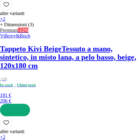
AGGIUNGI
altre varianti
+2
+ Dimensioni (3)
Premium
-12%
Villeroy&Boch
Tappeto Kivi Beige
Tessuto a mano,
sintetico, in misto lana, a pelo basso, beige,
120x180 cm
(
16
)
In stock
Ultimi pezzi
181 €
206 €
AGGIUNGI
altre varianti
+2