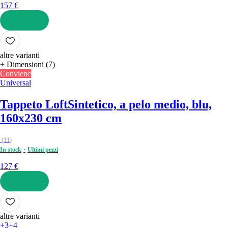
157 €
AGGIUNGI
altre varianti
+ Dimensioni (7)
Conviene
Universal
Tappeto Loft
Sintetico, a pelo medio, blu,
160x230 cm
(
11
)
In stock
Ultimi pezzi
127 €
AGGIUNGI
altre varianti
+3
+4