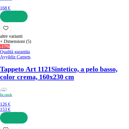
168 €
AGGIUNGI
altre varianti
+ Dimensioni (5)
-17%
Qualità garantita
Ayyildiz Carpets
Tappeto Art 1121
Sintetico, a pelo basso,
color crema, 160x230 cm
(
37
)
In stock
126 €
153 €
AGGIUNGI