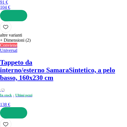
91 €
104 €
AGGIUNGI
altre varianti
+ Dimensioni (2)
Conviene
Universal
Tappeto da
interno/esterno Samara
Sintetico, a pelo
basso, 160x230 cm
(
2
)
In stock
Ultimi pezzi
138 €
AGGIUNGI