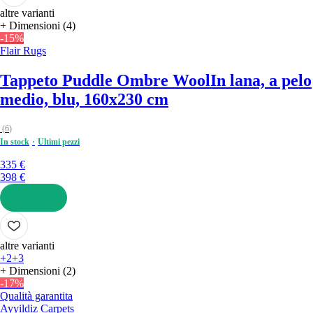
altre varianti
+ Dimensioni (4)
-15%
Flair Rugs
Tappeto Puddle Ombre Wool
In lana, a pelo
medio, blu, 160x230 cm
(
6
)
In stock
Ultimi pezzi
335 €
398 €
AGGIUNGI
altre varianti
+2
+3
+ Dimensioni (2)
-17%
Qualità garantita
Ayyildiz Carpets