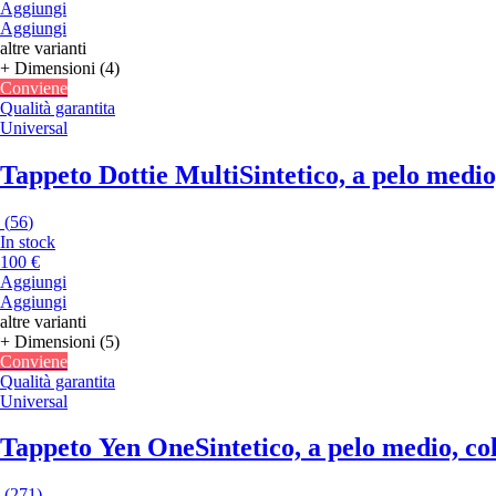
Aggiungi
Aggiungi
altre varianti
+ Dimensioni (4)
Conviene
Qualità garantita
Universal
Tappeto Dottie Multi
Sintetico, a pelo medi
(
56
)
In stock
100 €
Aggiungi
Aggiungi
altre varianti
+ Dimensioni (5)
Conviene
Qualità garantita
Universal
Tappeto Yen One
Sintetico, a pelo medio, c
(
271
)