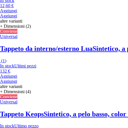
In stock
12,60 €
Aggiungi
Aggiungi
altre varianti
+ Dimensioni (2)
Conviene
Universal
Tappeto da interno/esterno Lua
Sintetico, a
(
1
)
In stock
Ultimi pezzi
132 €
Aggiungi
Aggiungi
altre varianti
+ Dimensioni (4)
Conviene
Universal
Tappeto Keops
Sintetico, a pelo basso, col
In stock
Ultimo pezzo