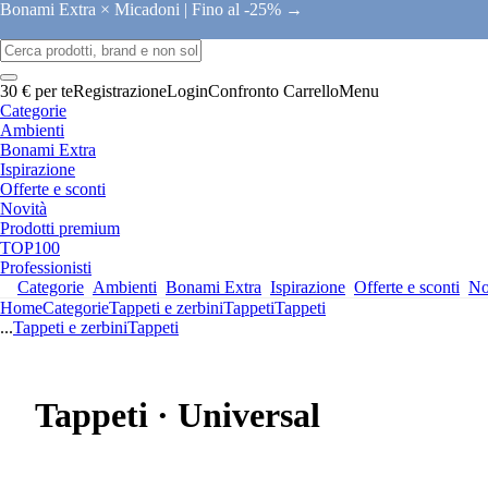
Bonami Extra × Micadoni |
Fino al -25% →
30 € per te
Registrazione
Login
Confronto
Carrello
Menu
Categorie
Ambienti
Bonami Extra
Ispirazione
Offerte e sconti
Novità
Prodotti premium
TOP100
Professionisti
Categorie
Ambienti
Bonami Extra
Ispirazione
Offerte e sconti
No
Home
Categorie
Tappeti e zerbini
Tappeti
Tappeti
...
Tappeti e zerbini
Tappeti
Tappeti · Universal