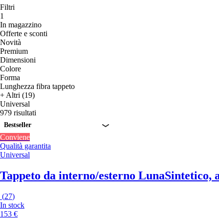
Filtri
1
In magazzino
Offerte e sconti
Novità
Premium
Dimensioni
Colore
Forma
Lunghezza fibra tappeto
+ Altri (19)
Universal
979 risultati
Bestseller
Conviene
Qualità garantita
Universal
Tappeto da interno/esterno Luna
Sintetico,
(
27
)
In stock
153 €