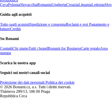
Repubblica
Ceca
Polonia
Slovacchia
Romania
Ungheria
Croazia
Lituania
Lettonia
Slov
Guida agli acquisti
Tutto sugli acquisti
Spedizione e consegna
Reclami e resi
Pagamento e
fatture
Crediti
Su Bonami
Contatti
Chi siamo
Tutti i brand
Bonami for Business
Carte regalo
Area
stampa
Scarica la nostra app
Seguici sui nostri canali social
Protezione dei dati personali
Politica dei cookie
© 2026 Bonami.cz, a.s. Tutti i diritti riservati.
Thámova 289/13, 186 00 Praga
Repubblica Ceca