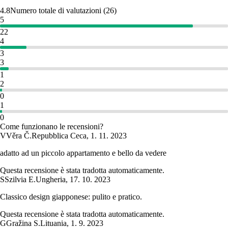
4.8
Numero totale di valutazioni
(
26
)
5
22
4
3
3
1
2
0
1
0
Come funzionano le recensioni?
V
Věra Č.
Repubblica Ceca
,
1. 11. 2023
adatto ad un piccolo appartamento e bello da vedere
Questa recensione è stata tradotta automaticamente.
S
Szilvia E.
Ungheria
,
17. 10. 2023
Classico design giapponese: pulito e pratico.
Questa recensione è stata tradotta automaticamente.
G
Gražina S.
Lituania
,
1. 9. 2023