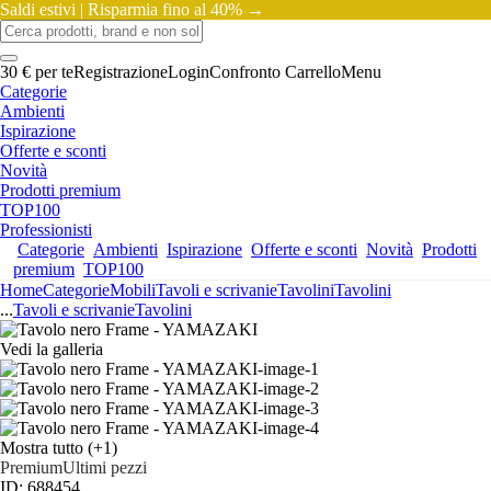
Saldi estivi |
Risparmia fino al 40% →
30 € per te
Registrazione
Login
Confronto
Carrello
Menu
Categorie
Ambienti
Ispirazione
Offerte e sconti
Novità
Prodotti premium
TOP100
Professionisti
Categorie
Ambienti
Ispirazione
Offerte e sconti
Novità
Prodotti
premium
TOP100
Home
Categorie
Mobili
Tavoli e scrivanie
Tavolini
Tavolini
...
Tavoli e scrivanie
Tavolini
Vedi la galleria
Mostra tutto
(+1)
Premium
Ultimi pezzi
ID: 688454