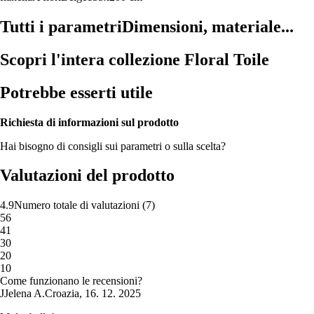
Tutti i parametri
Dimensioni, materiale...
Scopri l'intera collezione Floral Toile
Potrebbe esserti utile
Richiesta di informazioni sul prodotto
Hai bisogno di consigli sui parametri o sulla scelta?
Valutazioni del prodotto
4.9
Numero totale di valutazioni
(
7
)
5
6
4
1
3
0
2
0
1
0
Come funzionano le recensioni?
J
Jelena A.
Croazia
,
16. 12. 2025