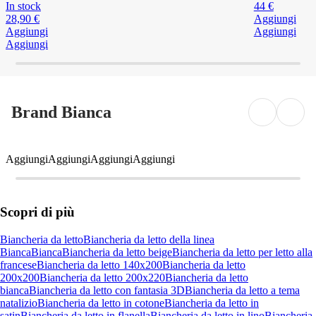
In stock
44 €
28,90 €
Aggiungi
Aggiungi
Aggiungi
Aggiungi
Brand Bianca
Aggiungi
Aggiungi
Aggiungi
Aggiungi
Scopri di più
Biancheria da letto
Biancheria da letto della linea
Bianca
Bianca
Biancheria da letto beige
Biancheria da letto per letto alla
francese
Biancheria da letto 140x200
Biancheria da letto
200x200
Biancheria da letto 200x220
Biancheria da letto
bianca
Biancheria da letto con fantasia 3D
Biancheria da letto a tema
natalizio
Biancheria da letto in cotone
Biancheria da letto in
satin
Biancheria da letto in flanella
Biancheria da letto in lino
Biancheria