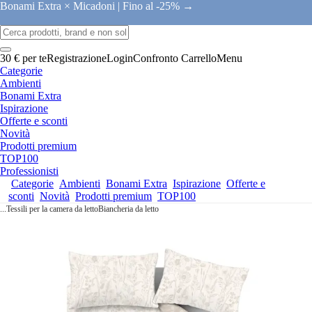
Bonami Extra × Micadoni |
Fino al -25% →
30 € per te
Registrazione
Login
Confronto
Carrello
Menu
Categorie
Ambienti
Bonami Extra
Ispirazione
Offerte e sconti
Novità
Prodotti premium
TOP100
Professionisti
Categorie
Ambienti
Bonami Extra
Ispirazione
Offerte e
sconti
Novità
Prodotti premium
TOP100
...
Tessili per la camera da letto
Biancheria da letto