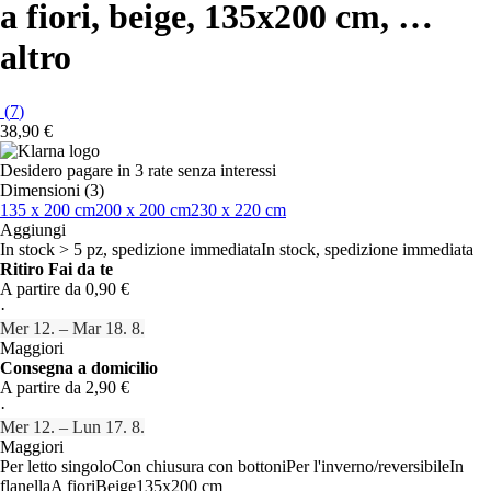
a fiori, beige, 135x200 cm
, …
altro
(
7
)
38,90 €
Desidero pagare in 3 rate senza interessi
Dimensioni (3)
135 x 200 cm
200 x 200 cm
230 x 220 cm
Aggiungi
In stock > 5 pz, spedizione immediata
In stock, spedizione immediata
Ritiro Fai da te
A partire da 0,90 €
·
Mer 12. – Mar 18. 8.
Maggiori
Consegna a domicilio
A partire da 2,90 €
·
Mer 12. – Lun 17. 8.
Maggiori
Per letto singolo
Con chiusura con bottoni
Per l'inverno/reversibile
In
flanella
A fiori
Beige
135x200 cm