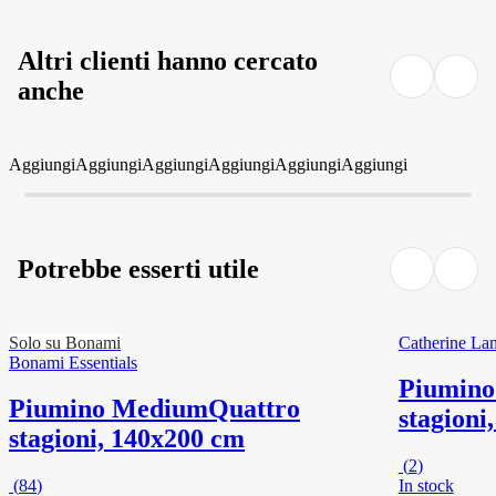
Altri clienti hanno cercato
anche
Aggiungi
Aggiungi
Aggiungi
Aggiungi
Aggiungi
Aggiungi
Potrebbe esserti utile
Solo su Bonami
Catherine Lan
Bonami Essentials
Piumino 
Piumino Medium
Quattro
stagioni
stagioni, 140x200 cm
(
2
)
(
84
)
In stock