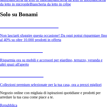
da letto in micropile
Biancheria da letto in crêpe
Solo su Bonami
Saldi estivi fino al -40%
Non lasciarti sfuggire questa occasione! Da oggi potrai risparmiare fino
al 40% su oltre 10.000 prodotti in offerta
Giardino in saldo
Risparmia ora su mobili e accessori per giardino, terrazzo, veranda e
altri spazi all'aperto
Premium in saldo
Collezioni premium selezionate per la tua casa, ora a prezzi migliori
Negozio online con migliaia di ispirazioni quotidiane e prodotti per
arredare la tua casa come piace a te.
Repubblica