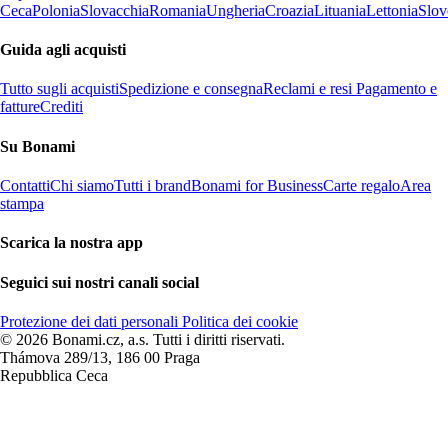
Ceca
Polonia
Slovacchia
Romania
Ungheria
Croazia
Lituania
Lettonia
Slov
Guida agli acquisti
Tutto sugli acquisti
Spedizione e consegna
Reclami e resi
Pagamento e
fatture
Crediti
Su Bonami
Contatti
Chi siamo
Tutti i brand
Bonami for Business
Carte regalo
Area
stampa
Scarica la nostra app
Seguici sui nostri canali social
Protezione dei dati personali
Politica dei cookie
© 2026 Bonami.cz, a.s. Tutti i diritti riservati.
Thámova 289/13, 186 00 Praga
Repubblica Ceca