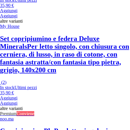
In stock
Ultimi pezzi
35,90 €
Aggiungi
Aggiungi
altre varianti
My House
Set copripiumino e federa Deluxe
Minerals
Per letto singolo, con chiusura con
cerniera, di lusso, in raso di cotone, con
fantasia astratta/con fantasia tipo pietra,
grigio, 140x200 cm
(
2
)
In stock
Ultimi pezzi
35,90 €
Aggiungi
Aggiungi
altre varianti
Premium
Conviene
noo.ma