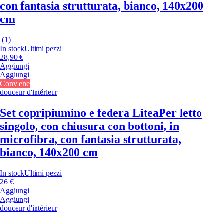
con fantasia strutturata, bianco, 140x200
cm
(
1
)
In stock
Ultimi pezzi
28,90 €
Aggiungi
Aggiungi
Conviene
douceur d'intérieur
Set copripiumino e federa Litea
Per letto
singolo, con chiusura con bottoni, in
microfibra, con fantasia strutturata,
bianco, 140x200 cm
In stock
Ultimi pezzi
26 €
Aggiungi
Aggiungi
douceur d'intérieur