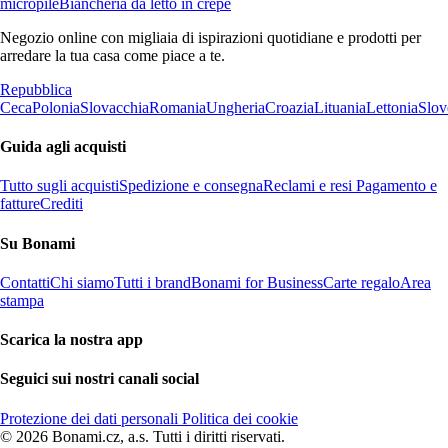
micropile
Biancheria da letto in crêpe
Negozio online con migliaia di ispirazioni quotidiane e prodotti per
arredare la tua casa come piace a te.
Repubblica
Ceca
Polonia
Slovacchia
Romania
Ungheria
Croazia
Lituania
Lettonia
Slov
Guida agli acquisti
Tutto sugli acquisti
Spedizione e consegna
Reclami e resi
Pagamento e
fatture
Crediti
Su Bonami
Contatti
Chi siamo
Tutti i brand
Bonami for Business
Carte regalo
Area
stampa
Scarica la nostra app
Seguici sui nostri canali social
Protezione dei dati personali
Politica dei cookie
© 2026 Bonami.cz, a.s. Tutti i diritti riservati.