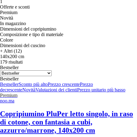
1
Offerte e sconti
Premium
Novità
In magazzino
Dimensioni del copripiumino
Composizione e tipo di materiale
Colore
Dimensioni del cuscino
+ Altri (12)
140x200 cm
179 risultati
Bestseller
Bestseller
Bestseller
Sconto più alto
Prezzo crescente
Prezzo
decrescente
Novità
Valutazioni dei clienti
Prezzo unitario più basso
Premium
noo.ma
Copripiumino Plu
Per letto singolo, in raso
di cotone, con fantasia a cubi,
azzurro/marrone, 140x200 cm