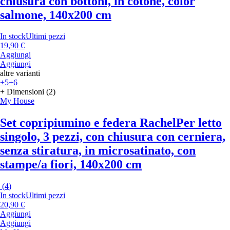
chiusura con bottoni, in cotone, color
salmone, 140x200 cm
In stock
Ultimi pezzi
19,90 €
Aggiungi
Aggiungi
altre varianti
+5
+6
+ Dimensioni (2)
My House
Set copripiumino e federa Rachel
Per letto
singolo, 3 pezzi, con chiusura con cerniera,
senza stiratura, in microsatinato, con
stampe/a fiori, 140x200 cm
(
4
)
In stock
Ultimi pezzi
20,90 €
Aggiungi
Aggiungi