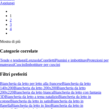
Aggiungi
1
2
3
4
Mostra di più
Categorie correlate
Tende e tendaggi
Lenzuola
Copriletti
Piumini e imbottiture
Protezioni per
materassi
Cuscini
Imbottiture per cuscini
Filtri preferiti
Biancheria da letto per letto alla francese
Biancheria da letto
140x200
Biancheria da letto 200x200
Biancheria da letto
200x220
Biancheria da letto bianca
Biancheria da letto con fantasia
3D
Biancheria da letto a tema natalizio
Biancheria da letto in
cotone
Biancheria da letto in satin
Biancheria da letto in
flanella
Biancheria da letto in lino
Biancheria da letto in