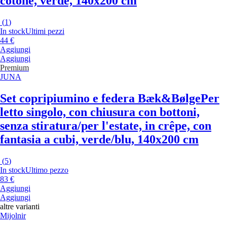
cotone, verde, 140x200 cm
(
1
)
In stock
Ultimi pezzi
44 €
Aggiungi
Aggiungi
Premium
JUNA
Set copripiumino e federa Bæk&Bølge
Per
letto singolo, con chiusura con bottoni,
senza stiratura/per l'estate, in crêpe, con
fantasia a cubi, verde/blu, 140x200 cm
(
5
)
In stock
Ultimo pezzo
83 €
Aggiungi
Aggiungi
altre varianti
Mijolnir