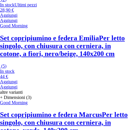
In stock
Ultimi pezzi
28,90 €
Aggiungi
Aggiungi
Good Morning
Set copripiumino e federa Emilia
Per letto
singolo, con chiusura con cerniera, in
cotone, a fiori, nero/beige, 140x200 cm
(
5
)
In stock
44 €
Aggiungi
Aggiungi
altre varianti
+ Dimensioni (3)
Good Morning
Set copripiumino e federa Marcus
Per letto
singolo, con chiusura con cerniera, in