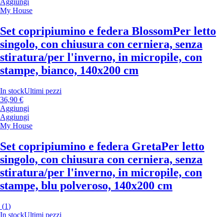
Aggiungi
My House
Set copripiumino e federa Blossom
Per letto
singolo, con chiusura con cerniera, senza
stiratura/per l'inverno, in micropile, con
stampe, bianco, 140x200 cm
In stock
Ultimi pezzi
36,90 €
Aggiungi
Aggiungi
My House
Set copripiumino e federa Greta
Per letto
singolo, con chiusura con cerniera, senza
stiratura/per l'inverno, in micropile, con
stampe, blu polveroso, 140x200 cm
(
1
)
In stock
Ultimi pezzi