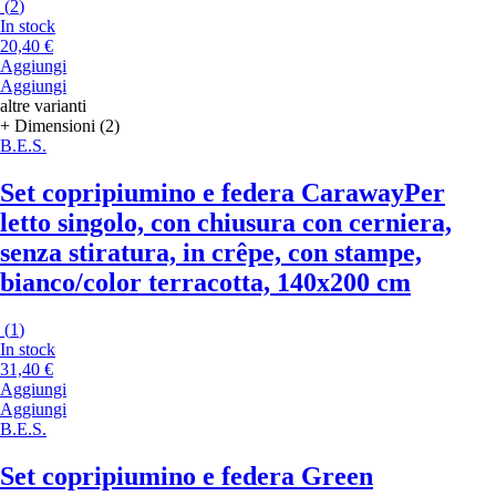
(
2
)
In stock
20,40 €
Aggiungi
Aggiungi
altre varianti
+ Dimensioni (2)
B.E.S.
Set copripiumino e federa Caraway
Per
letto singolo, con chiusura con cerniera,
senza stiratura, in crêpe, con stampe,
bianco/color terracotta, 140x200 cm
(
1
)
In stock
31,40 €
Aggiungi
Aggiungi
B.E.S.
Set copripiumino e federa Green