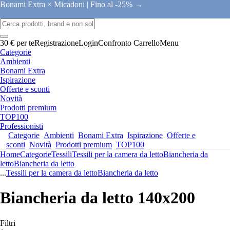
Bonami Extra × Micadoni |
Fino al -25% →
30 € per te
Registrazione
Login
Confronto
Carrello
Menu
Categorie
Ambienti
Bonami Extra
Ispirazione
Offerte e sconti
Novità
Prodotti premium
TOP100
Professionisti
Categorie
Ambienti
Bonami Extra
Ispirazione
Offerte e
sconti
Novità
Prodotti premium
TOP100
Home
Categorie
Tessili
Tessili per la camera da letto
Biancheria da
letto
Biancheria da letto
...
Tessili per la camera da letto
Biancheria da letto
Biancheria da letto 140x200
Filtri