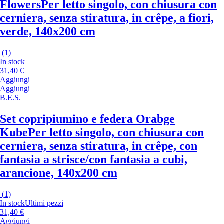
Flowers
Per letto singolo, con chiusura con
cerniera, senza stiratura, in crêpe, a fiori,
verde, 140x200 cm
(
1
)
In stock
31,40 €
Aggiungi
Aggiungi
B.E.S.
Set copripiumino e federa Orabge
Kube
Per letto singolo, con chiusura con
cerniera, senza stiratura, in crêpe, con
fantasia a strisce/con fantasia a cubi,
arancione, 140x200 cm
(
1
)
In stock
Ultimi pezzi
31,40 €
Aggiungi