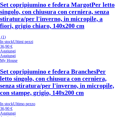
Set copripiumino e federa Margot
Per letto
singolo, con chiusura con cerniera, senza
stiratura/per l'inverno, in micropile, a
fiori, grigio chiaro, 140x200 cm
(
1
)
In stock
Ultimi pezzi
36,90 €
Aggiungi
Aggiungi
My House
Set copripiumino e federa Branches
Per
letto singolo, con chiusura con cerniera,
senza stiratura/per l'inverno, in micropile,
con stampe, grigio, 140x200 cm
In stock
Ultimo pezzo
36,90 €
Aggiungi