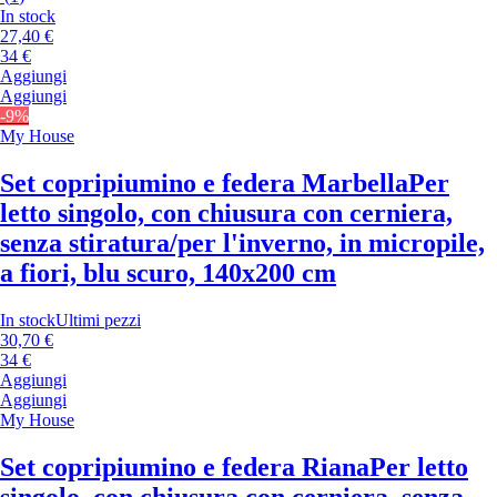
In stock
27,40 €
34 €
Aggiungi
Aggiungi
-9%
My House
Set copripiumino e federa Marbella
Per
letto singolo, con chiusura con cerniera,
senza stiratura/per l'inverno, in micropile,
a fiori, blu scuro, 140x200 cm
In stock
Ultimi pezzi
30,70 €
34 €
Aggiungi
Aggiungi
My House
Set copripiumino e federa Riana
Per letto
singolo, con chiusura con cerniera, senza