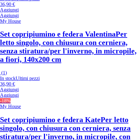
36,90 €
Aggiungi
Aggiungi
My House
Set copripiumino e federa Valentina
Per
letto singolo, con chiusura con cerniera,
senza stiratura/per l'inverno, in micropile,
a fiori, 140x200 cm
(
1
)
In stock
Ultimi pezzi
36,90 €
Aggiungi
Aggiungi
-18%
My House
Set copripiumino e federa Kate
Per letto
singolo, con chiusura con cerniera, senza
stiratura/per l'inverno, in micropile, con