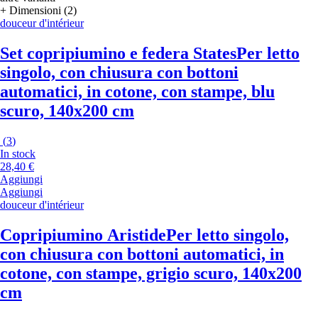
+ Dimensioni (2)
douceur d'intérieur
Set copripiumino e federa States
Per letto
singolo, con chiusura con bottoni
automatici, in cotone, con stampe, blu
scuro, 140x200 cm
(
3
)
In stock
28,40 €
Aggiungi
Aggiungi
douceur d'intérieur
Copripiumino Aristide
Per letto singolo,
con chiusura con bottoni automatici, in
cotone, con stampe, grigio scuro, 140x200
cm