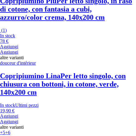
Copripiumino Plu
Per letto singolo, in raso
di cotone, con fantasia a cubi,
azzurro/color crema, 140x200 cm
(
1
)
In stock
78 €
Aggiungi
Aggiungi
altre varianti
douceur d'intérieur
Copripiumino Lina
Per letto singolo, con
chiusura con bottoni, in cotone, verde,
140x200 cm
In stock
Ultimi pezzi
19,90 €
Aggiungi
Aggiungi
altre varianti
+5
+6