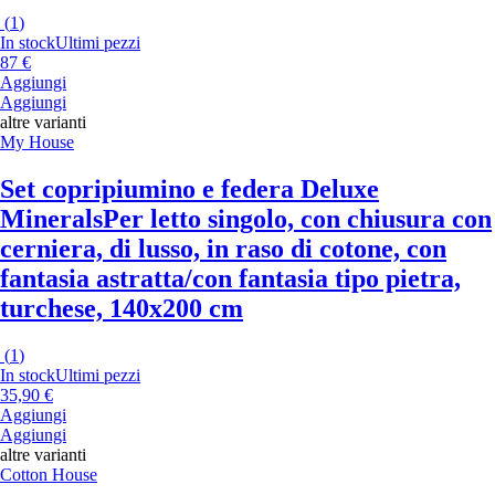
(
1
)
In stock
Ultimi pezzi
87 €
Aggiungi
Aggiungi
altre varianti
My House
Set copripiumino e federa Deluxe
Minerals
Per letto singolo, con chiusura con
cerniera, di lusso, in raso di cotone, con
fantasia astratta/con fantasia tipo pietra,
turchese, 140x200 cm
(
1
)
In stock
Ultimi pezzi
35,90 €
Aggiungi
Aggiungi
altre varianti
Cotton House