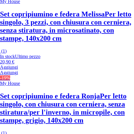
My House
Set copripiumino e federa Melissa
Per letto
singolo, 3 pezzi, con chiusura con cerniera,
senza stiratura, in microsatinato, con
stampe, 140x200 cm
(
1
)
In stock
Ultimo pezzo
20,90 €
Aggiungi
Aggiungi
-19%
My House
Set copripiumino e federa Ronja
Per letto
singolo, con chiusura con cerniera, senza
stiratura/per l'inverno, in micropile, con
stampe, grigio, 140x200 cm
(
1
)