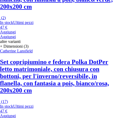
200x200 cm
(
2
)
In stock
Ultimi pezzi
47 €
Aggiungi
Aggiungi
altre varianti
+ Dimensioni (3)
Catherine Lansfield
Set copripiumino e federa Polka Dot
Per
letto matrimoniale, con chiusura con
bottoni, per l'inverno/reversibile, in
flanella, con fantasia a pois, bianco/rosa,
200x200 cm
(
17
)
In stock
Ultimi pezzi
47 €
Aggiungi