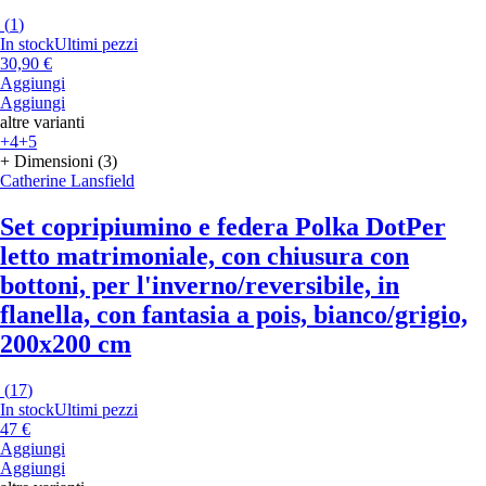
(
1
)
In stock
Ultimi pezzi
30,90 €
Aggiungi
Aggiungi
altre varianti
+4
+5
+ Dimensioni (3)
Catherine Lansfield
Set copripiumino e federa Polka Dot
Per
letto matrimoniale, con chiusura con
bottoni, per l'inverno/reversibile, in
flanella, con fantasia a pois, bianco/grigio,
200x200 cm
(
17
)
In stock
Ultimi pezzi
47 €
Aggiungi
Aggiungi