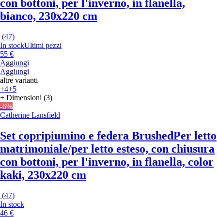
con bottoni, per l'inverno, in flanella,
bianco, 230x220 cm
(
47
)
In stock
Ultimi pezzi
55 €
Aggiungi
Aggiungi
altre varianti
+4
+5
+ Dimensioni (3)
-6%
Catherine Lansfield
Set copripiumino e federa Brushed
Per letto
matrimoniale/per letto esteso, con chiusura
con bottoni, per l'inverno, in flanella, color
kaki, 230x220 cm
(
47
)
In stock
46 €