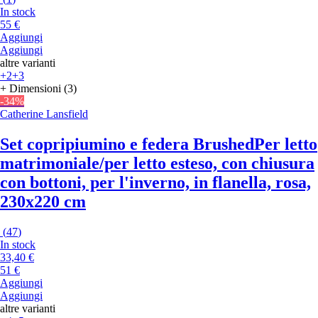
In stock
55 €
Aggiungi
Aggiungi
altre varianti
+2
+3
+ Dimensioni (3)
-34%
Catherine Lansfield
Set copripiumino e federa Brushed
Per letto
matrimoniale/per letto esteso, con chiusura
con bottoni, per l'inverno, in flanella, rosa,
230x220 cm
(
47
)
In stock
33,40 €
51 €
Aggiungi
Aggiungi
altre varianti