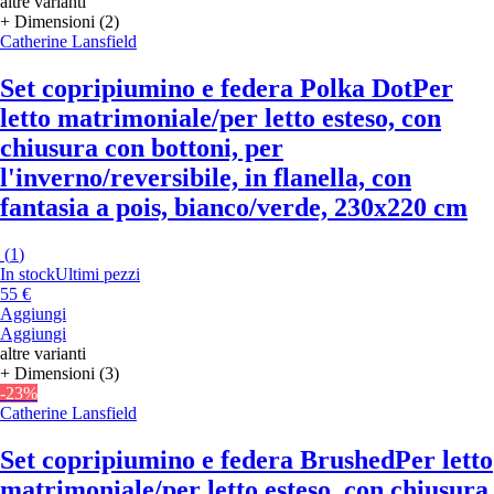
altre varianti
+ Dimensioni (2)
Catherine Lansfield
Set copripiumino e federa Polka Dot
Per
letto matrimoniale/per letto esteso, con
chiusura con bottoni, per
l'inverno/reversibile, in flanella, con
fantasia a pois, bianco/verde, 230x220 cm
(
1
)
In stock
Ultimi pezzi
55 €
Aggiungi
Aggiungi
altre varianti
+ Dimensioni (3)
-23%
Catherine Lansfield
Set copripiumino e federa Brushed
Per letto
matrimoniale/per letto esteso, con chiusura