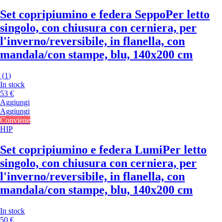
Set copripiumino e federa Seppo
Per letto
singolo, con chiusura con cerniera, per
l'inverno/reversibile, in flanella, con
mandala/con stampe, blu, 140x200 cm
(
1
)
In stock
53 €
Aggiungi
Aggiungi
Conviene
HIP
Set copripiumino e federa Lumi
Per letto
singolo, con chiusura con cerniera, per
l'inverno/reversibile, in flanella, con
mandala/con stampe, blu, 140x200 cm
In stock
50 €