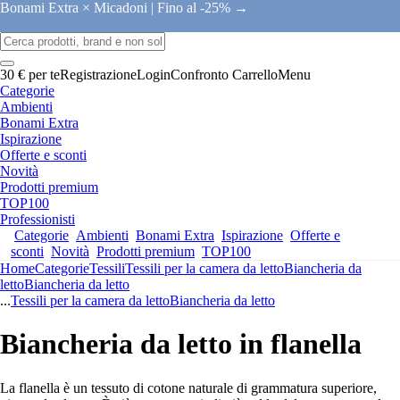
Bonami Extra × Micadoni |
Fino al -25% →
30 € per te
Registrazione
Login
Confronto
Carrello
Menu
Categorie
Ambienti
Bonami Extra
Ispirazione
Offerte e sconti
Novità
Prodotti premium
TOP100
Professionisti
Categorie
Ambienti
Bonami Extra
Ispirazione
Offerte e
sconti
Novità
Prodotti premium
TOP100
Home
Categorie
Tessili
Tessili per la camera da letto
Biancheria da
letto
Biancheria da letto
...
Tessili per la camera da letto
Biancheria da letto
Biancheria da letto in flanella
La flanella è un tessuto di cotone naturale di grammatura superiore,