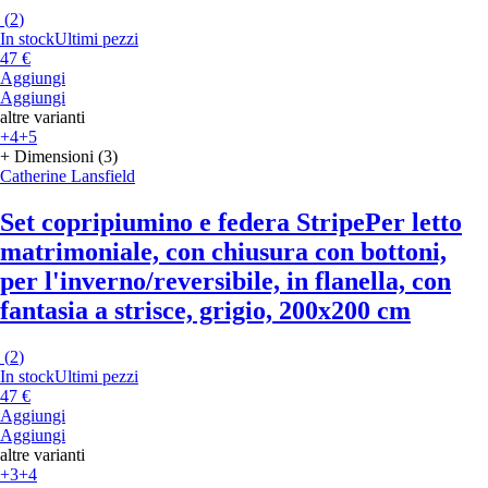
(
2
)
In stock
Ultimi pezzi
47 €
Aggiungi
Aggiungi
altre varianti
+4
+5
+ Dimensioni (3)
Catherine Lansfield
Set copripiumino e federa Stripe
Per letto
matrimoniale, con chiusura con bottoni,
per l'inverno/reversibile, in flanella, con
fantasia a strisce, grigio, 200x200 cm
(
2
)
In stock
Ultimi pezzi
47 €
Aggiungi
Aggiungi
altre varianti
+3
+4