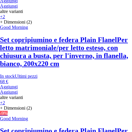
Aggiungi
Aggiungi
altre varianti
+2
+ Dimensioni (2)
Good Morning
Set copripiumino e federa Plain Flanel
Per
letto matrimoniale/per letto esteso, con
chiusura a busta, per l'inverno, in flanella,
bianco, 200x220 cm
In stock
Ultimi pezzi
68 €
Aggiungi
Aggiungi
altre varianti
+2
+ Dimensioni (2)
-9%
Good Morning
Set copripiumino e federa Plain Flanel
Per