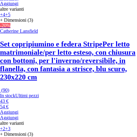
Aggiungi
altre varianti
+4
+5
+ Dimensioni (3)
-20%
Catherine Lansfield
Set copripiumino e federa Stripe
Per letto
matrimoniale/per letto esteso, con chiusura
con bottoni, per l'inverno/reversibile, in
flanella, con fantasia a strisce, blu scuro,
230x220 cm
(
90
)
In stock
Ultimi pezzi
43 €
54 €
Aggiungi
Aggiungi
altre varianti
+2
+3
+ Dimensioni (3)