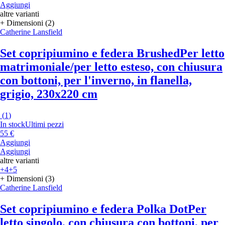
Aggiungi
altre varianti
+ Dimensioni (2)
Catherine Lansfield
Set copripiumino e federa Brushed
Per letto
matrimoniale/per letto esteso, con chiusura
con bottoni, per l'inverno, in flanella,
grigio, 230x220 cm
(
1
)
In stock
Ultimi pezzi
55 €
Aggiungi
Aggiungi
altre varianti
+4
+5
+ Dimensioni (3)
Catherine Lansfield
Set copripiumino e federa Polka Dot
Per
letto singolo, con chiusura con bottoni, per