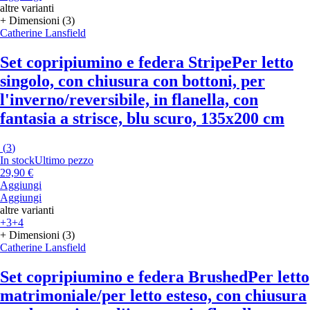
altre varianti
+ Dimensioni (3)
Catherine Lansfield
Set copripiumino e federa Stripe
Per letto
singolo, con chiusura con bottoni, per
l'inverno/reversibile, in flanella, con
fantasia a strisce, blu scuro, 135x200 cm
(
3
)
In stock
Ultimo pezzo
29,90 €
Aggiungi
Aggiungi
altre varianti
+3
+4
+ Dimensioni (3)
Catherine Lansfield
Set copripiumino e federa Brushed
Per letto
matrimoniale/per letto esteso, con chiusura