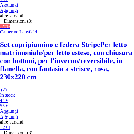
Aggiungi
Aggiungi
altre varianti
+ Dimensioni (3)
-20%
Catherine Lansfield
Set copripiumino e federa Stripe
Per letto
matrimoniale/per letto esteso, con chiusura
con bottoni, per l'inverno/reversibile, in
flanella, con fantasia a strisce, rosa,
230x220 cm
(
2
)
In stock
44 €
55 €
Aggiungi
Aggiungi
altre varianti
+2
+3
+ Dimensioni (3)