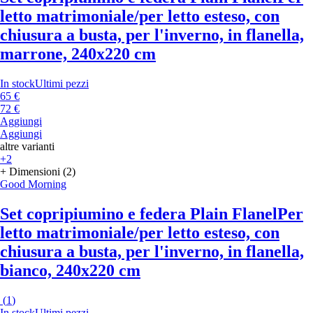
letto matrimoniale/per letto esteso, con
chiusura a busta, per l'inverno, in flanella,
marrone, 240x220 cm
In stock
Ultimi pezzi
65 €
72 €
Aggiungi
Aggiungi
altre varianti
+2
+ Dimensioni (2)
Good Morning
Set copripiumino e federa Plain Flanel
Per
letto matrimoniale/per letto esteso, con
chiusura a busta, per l'inverno, in flanella,
bianco, 240x220 cm
(
1
)
In stock
Ultimi pezzi