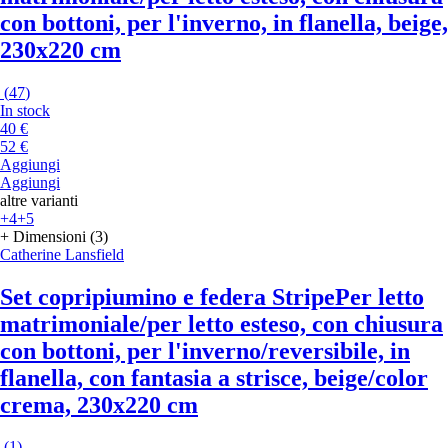
con bottoni, per l'inverno, in flanella, beige,
230x220 cm
(
47
)
In stock
40 €
52 €
Aggiungi
Aggiungi
altre varianti
+4
+5
+ Dimensioni (3)
Catherine Lansfield
Set copripiumino e federa Stripe
Per letto
matrimoniale/per letto esteso, con chiusura
con bottoni, per l'inverno/reversibile, in
flanella, con fantasia a strisce, beige/color
crema, 230x220 cm
(
1
)