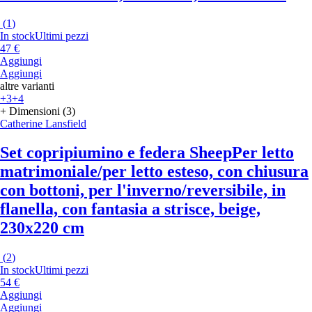
(
1
)
In stock
Ultimi pezzi
47 €
Aggiungi
Aggiungi
altre varianti
+3
+4
+ Dimensioni (3)
Catherine Lansfield
Set copripiumino e federa Sheep
Per letto
matrimoniale/per letto esteso, con chiusura
con bottoni, per l'inverno/reversibile, in
flanella, con fantasia a strisce, beige,
230x220 cm
(
2
)
In stock
Ultimi pezzi
54 €
Aggiungi
Aggiungi