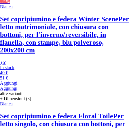
-21%
Bianca
Set copripiumino e federa Winter Scene
Per
letto matrimoniale, con chiusura con
bottoni, per l'inverno/reversibile, in
flanella, con stampe, blu polveroso,
200x200 cm
(
6
)
In stock
40 €
51 €
Aggiungi
Aggiungi
altre varianti
+ Dimensioni (3)
Bianca
Set copripiumino e federa Floral Toile
Per
letto singolo, con chiusura con bottoni, per