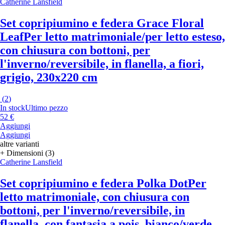
Catherine Lansfield
Set copripiumino e federa Grace Floral
Leaf
Per letto matrimoniale/per letto esteso,
con chiusura con bottoni, per
l'inverno/reversibile, in flanella, a fiori,
grigio, 230x220 cm
(
2
)
In stock
Ultimo pezzo
52 €
Aggiungi
Aggiungi
altre varianti
+ Dimensioni (3)
Catherine Lansfield
Set copripiumino e federa Polka Dot
Per
letto matrimoniale, con chiusura con
bottoni, per l'inverno/reversibile, in
flanella, con fantasia a pois, bianco/verde,