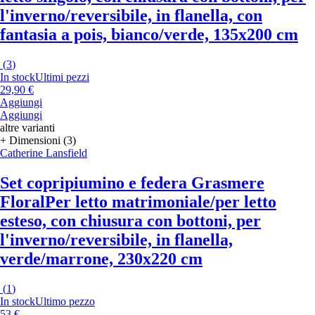
l'inverno/reversibile, in flanella, con
fantasia a pois, bianco/verde, 135x200 cm
(
3
)
In stock
Ultimi pezzi
29,90 €
Aggiungi
Aggiungi
altre varianti
+ Dimensioni (3)
Catherine Lansfield
Set copripiumino e federa Grasmere
Floral
Per letto matrimoniale/per letto
esteso, con chiusura con bottoni, per
l'inverno/reversibile, in flanella,
verde/marrone, 230x220 cm
(
1
)
In stock
Ultimo pezzo
53 €