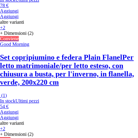
78 €
Aggiungi
Aggiungi
altre varianti
+2
+ Dimensioni (2)
Conviene
Good Morning
Set copripiumino e federa Plain Flanel
Per
letto matrimoniale/per letto esteso, con
chiusura a busta, per l'inverno, in flanella,
verde, 200x220 cm
(
1
)
In stock
Ultimi pezzi
54 €
Aggiungi
Aggiungi
altre varianti
+2
+ Dimensioni (2)