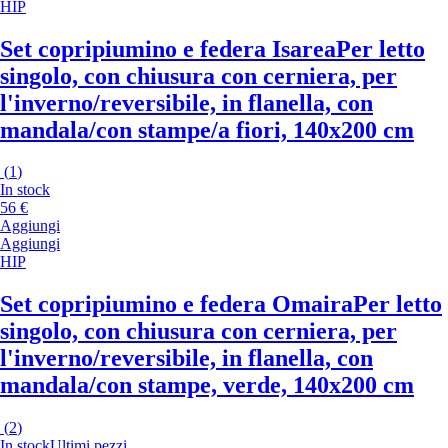
HIP
Set copripiumino e federa Isarea
Per letto
singolo, con chiusura con cerniera, per
l'inverno/reversibile, in flanella, con
mandala/con stampe/a fiori, 140x200 cm
(
1
)
In stock
56 €
Aggiungi
Aggiungi
HIP
Set copripiumino e federa Omaira
Per letto
singolo, con chiusura con cerniera, per
l'inverno/reversibile, in flanella, con
mandala/con stampe, verde, 140x200 cm
(
2
)
In stock
Ultimi pezzi