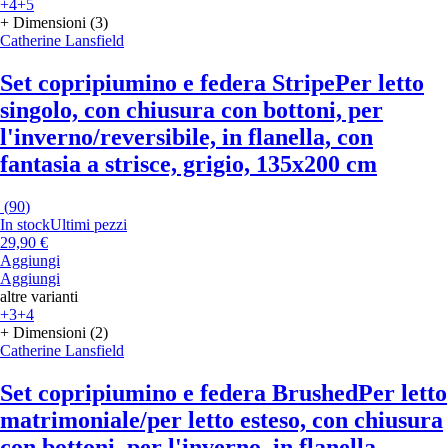
+4
+5
+ Dimensioni (3)
Catherine Lansfield
Set copripiumino e federa Stripe
Per letto
singolo, con chiusura con bottoni, per
l'inverno/reversibile, in flanella, con
fantasia a strisce, grigio, 135x200 cm
(
90
)
In stock
Ultimi pezzi
29,90 €
Aggiungi
Aggiungi
altre varianti
+3
+4
+ Dimensioni (2)
Catherine Lansfield
Set copripiumino e federa Brushed
Per letto
matrimoniale/per letto esteso, con chiusura
con bottoni, per l'inverno, in flanella,