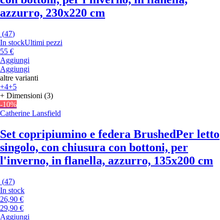
azzurro, 230x220 cm
(
47
)
In stock
Ultimi pezzi
55 €
Aggiungi
Aggiungi
altre varianti
+4
+5
+ Dimensioni (3)
-10%
Catherine Lansfield
Set copripiumino e federa Brushed
Per letto
singolo, con chiusura con bottoni, per
l'inverno, in flanella, azzurro, 135x200 cm
(
47
)
In stock
26,90 €
29,90 €
Aggiungi