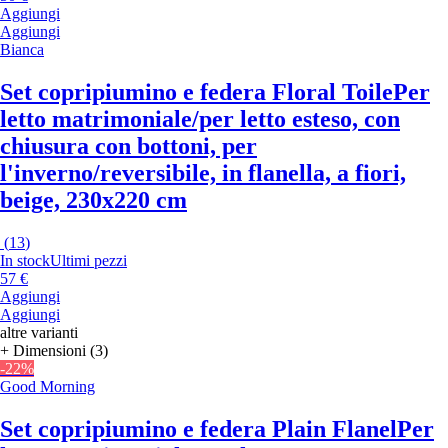
Aggiungi
Aggiungi
Bianca
Set copripiumino e federa Floral Toile
Per
letto matrimoniale/per letto esteso, con
chiusura con bottoni, per
l'inverno/reversibile, in flanella, a fiori,
beige, 230x220 cm
(
13
)
In stock
Ultimi pezzi
57 €
Aggiungi
Aggiungi
altre varianti
+ Dimensioni (3)
-22%
Good Morning
Set copripiumino e federa Plain Flanel
Per