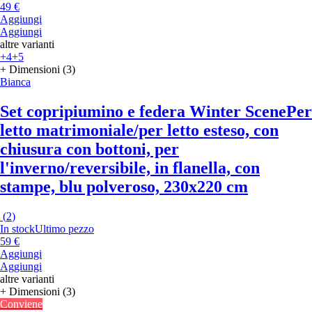
49 €
Aggiungi
Aggiungi
altre varianti
+4
+5
+ Dimensioni (3)
Bianca
Set copripiumino e federa Winter Scene
Per
letto matrimoniale/per letto esteso, con
chiusura con bottoni, per
l'inverno/reversibile, in flanella, con
stampe, blu polveroso, 230x220 cm
(
2
)
In stock
Ultimo pezzo
59 €
Aggiungi
Aggiungi
altre varianti
+ Dimensioni (3)
Conviene