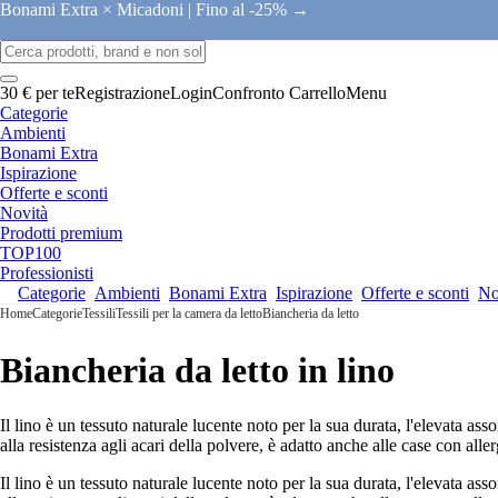
Bonami Extra × Micadoni |
Fino al -25% →
30 € per te
Registrazione
Login
Confronto
Carrello
Menu
Categorie
Ambienti
Bonami Extra
Ispirazione
Offerte e sconti
Novità
Prodotti premium
TOP100
Professionisti
Categorie
Ambienti
Bonami Extra
Ispirazione
Offerte e sconti
No
Home
Categorie
Tessili
Tessili per la camera da letto
Biancheria da letto
Biancheria da letto in lino
Il lino è un tessuto naturale lucente noto per la sua durata, l'elevata ass
alla resistenza agli acari della polvere, è adatto anche alle case con aller
Il lino è un tessuto naturale lucente noto per la sua durata, l'elevata ass