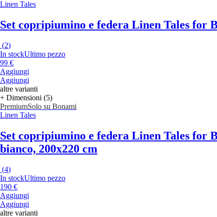
Linen Tales
Set copripiumino e federa Linen Tales for
(
2
)
In stock
Ultimo pezzo
99 €
Aggiungi
Aggiungi
altre varianti
+ Dimensioni (5)
Premium
Solo su Bonami
Linen Tales
Set copripiumino e federa Linen Tales for
bianco, 200x220 cm
(
4
)
In stock
Ultimo pezzo
190 €
Aggiungi
Aggiungi
altre varianti