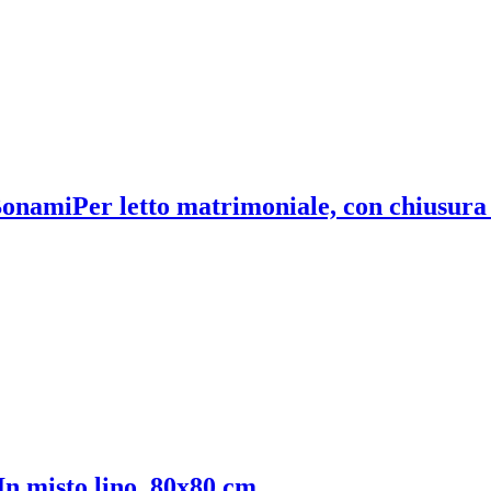
 Bonami
Per letto matrimoniale, con chiusura 
In misto lino, 80x80 cm