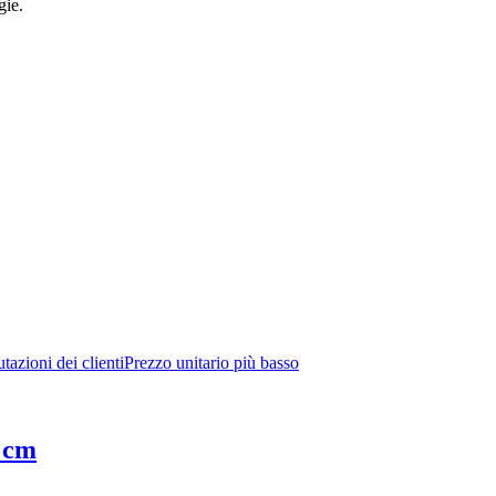
gie.
tazioni dei clienti
Prezzo unitario più basso
0 cm