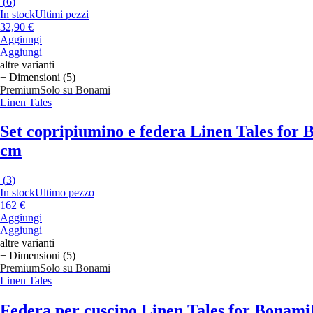
(
6
)
In stock
Ultimi pezzi
32,90 €
Aggiungi
Aggiungi
altre varianti
+ Dimensioni (5)
Premium
Solo su Bonami
Linen Tales
Set copripiumino e federa Linen Tales for
cm
(
3
)
In stock
Ultimo pezzo
162 €
Aggiungi
Aggiungi
altre varianti
+ Dimensioni (5)
Premium
Solo su Bonami
Linen Tales
Federa per cuscino Linen Tales for Bonami