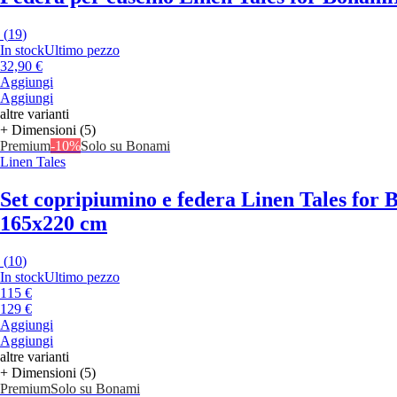
(
19
)
In stock
Ultimo pezzo
32,90 €
Aggiungi
Aggiungi
altre varianti
+ Dimensioni (5)
Premium
-10%
Solo su Bonami
Linen Tales
Set copripiumino e federa Linen Tales for
165x220 cm
(
10
)
In stock
Ultimo pezzo
115 €
129 €
Aggiungi
Aggiungi
altre varianti
+ Dimensioni (5)
Premium
Solo su Bonami