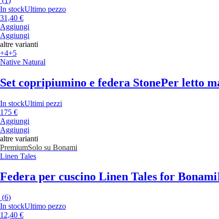
(
1
)
In stock
Ultimo pezzo
31,40 €
Aggiungi
Aggiungi
altre varianti
+4
+5
Native Natural
Set copripiumino e federa Stone
Per letto m
In stock
Ultimi pezzi
175 €
Aggiungi
Aggiungi
altre varianti
Premium
Solo su Bonami
Linen Tales
Federa per cuscino Linen Tales for Bonami
(
6
)
In stock
Ultimo pezzo
12,40 €