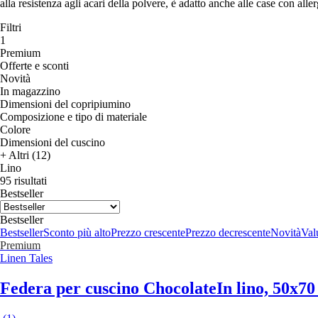
alla resistenza agli acari della polvere, è adatto anche alle case con aller
Filtri
1
Premium
Offerte e sconti
Novità
In magazzino
Dimensioni del copripiumino
Composizione e tipo di materiale
Colore
Dimensioni del cuscino
+ Altri (12)
Lino
95 risultati
Bestseller
Bestseller
Bestseller
Sconto più alto
Prezzo crescente
Prezzo decrescente
Novità
Valu
Premium
Linen Tales
Federa per cuscino Chocolate
In lino, 50x7