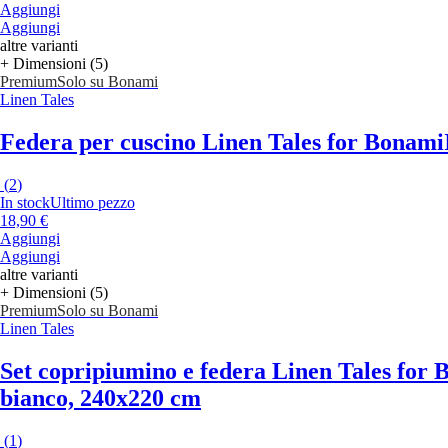
Aggiungi
Aggiungi
altre varianti
+ Dimensioni (5)
Premium
Solo su Bonami
Linen Tales
Federa per cuscino Linen Tales for Bonami
(
2
)
In stock
Ultimo pezzo
18,90 €
Aggiungi
Aggiungi
altre varianti
+ Dimensioni (5)
Premium
Solo su Bonami
Linen Tales
Set copripiumino e federa Linen Tales for
bianco, 240x220 cm
(
1
)