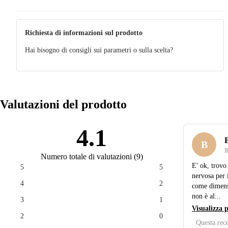
Richiesta di informazioni sul prodotto
Hai bisogno di consigli sui parametri o sulla scelta?
Valutazioni del prodotto
4.1
B
B
R
Numero totale di valutazioni
(
9
)
E' ok, trovo 
5
5
nervosa per 
4
2
come dimensi
non è al...
3
1
Visualizza 
2
0
Questa rece