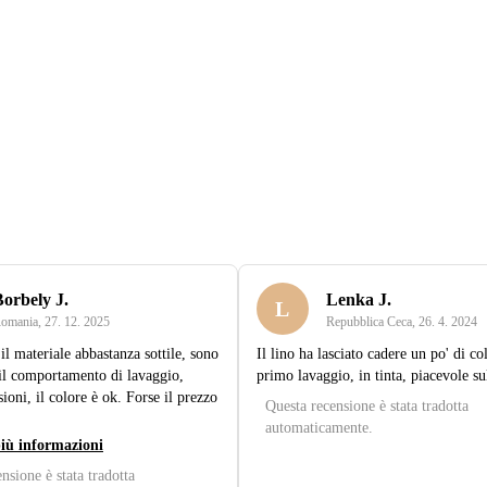
orbely J.
Lenka J.
L
omania
,
27. 12. 2025
Repubblica Ceca
,
26. 4. 2024
il materiale abbastanza sottile, sono
Il lino ha lasciato cadere un po' di co
il comportamento di lavaggio,
primo lavaggio, in tinta, piacevole sul
oni, il colore è ok. Forse il prezzo
Questa recensione è stata tradotta
automaticamente.
più informazioni
nsione è stata tradotta