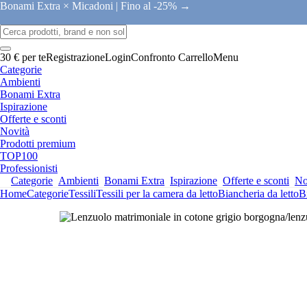
Bonami Extra × Micadoni |
Fino al -25% →
30 € per te
Registrazione
Login
Confronto
Carrello
Menu
Categorie
Ambienti
Bonami Extra
Ispirazione
Offerte e sconti
Novità
Prodotti premium
TOP100
Professionisti
Categorie
Ambienti
Bonami Extra
Ispirazione
Offerte e sconti
No
Home
Categorie
Tessili
Tessili per la camera da letto
Biancheria da letto
B