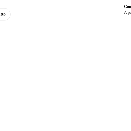
Con
A pa
tto