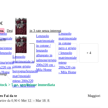
 €
Desidero pagare in 3 rate senza interessi
zuolo
Lenzuolo
Lenzuolo
rimoniale
matrimoniale
re (8)
matrimoniale
in cotone
in cotone /
ne/esteso
nero e grigio
lenzuolo
lenzuolo
/ lenzuolo
+
4
allungato in
Lenzuolo
matrimoniale
salmone/grigio
matrimoniale in
ina/grigio
esteso
200x220 cm -
cotone grigio
x220 cm -
200x220 cm
Mila Home
borgogna/lenzuolo
a Home
- Mila Home
iungi
matrimoniale
esteso 200x220
stock > 5 pz, spedizione immediata
cm - Mila Home
ro Fai da te
Maggiori
rtire da 0,90 €
·
Mer 12. – Mar 18. 8.