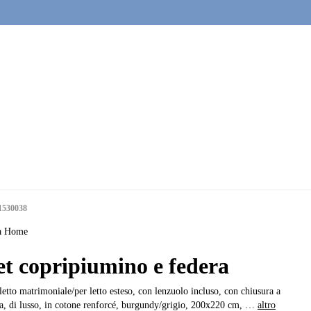
1530038
a Home
et copripiumino e federa
letto matrimoniale/per letto esteso, con lenzuolo incluso, con chiusura a
a, di lusso, in cotone renforcé, burgundy/grigio, 200x220 cm
, …
altro