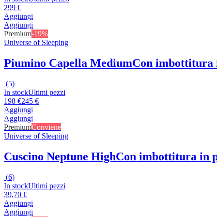
299 €
Aggiungi
Aggiungi
Premium
-19%
Universe of Sleeping
Piumino Capella Medium
Con imbottitura 
(
5
)
In stock
Ultimi pezzi
198 €
245 €
Aggiungi
Aggiungi
Premium
Conviene
Universe of Sleeping
Cuscino Neptune High
Con imbottitura in 
(
6
)
In stock
Ultimi pezzi
39,70 €
Aggiungi
Aggiungi