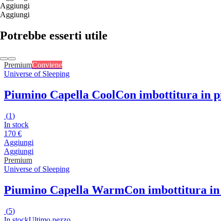
Aggiungi
Aggiungi
Potrebbe esserti utile
Premium
Conviene
Universe of Sleeping
Piumino Capella Cool
Con imbottitura in p
(
1
)
In stock
170 €
Aggiungi
Aggiungi
Premium
Universe of Sleeping
Piumino Capella Warm
Con imbottitura in
(
5
)
In stock
Ultimo pezzo