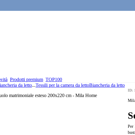
vità
Prodotti premium
TOP100
iancheria da letto
...
Tessili per la camera da letto
Biancheria da letto
ID: 
Mil
S
Per 
bust