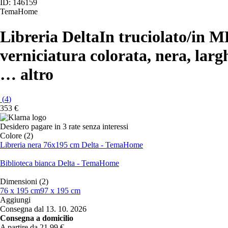
ID: 146159
TemaHome
Libreria Delta
In truciolato/in M
verniciatura colorata, nera, larg
…
altro
(
4
)
353 €
Desidero pagare in 3 rate senza interessi
Colore (2)
Libreria nera 76x195 cm Delta - TemaHome
Biblioteca bianca Delta - TemaHome
Dimensioni (2)
76 x 195 cm
97 x 195 cm
Aggiungi
Consegna dal 13. 10. 2026
Consegna a domicilio
A partire da 21,99 €