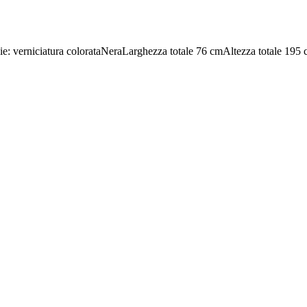
ie: verniciatura colorata
Nera
Larghezza totale 76 cm
Altezza totale 195