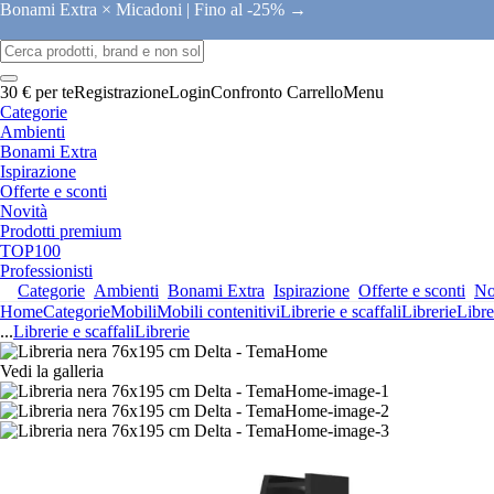
Bonami Extra × Micadoni |
Fino al -25% →
30 € per te
Registrazione
Login
Confronto
Carrello
Menu
Categorie
Ambienti
Bonami Extra
Ispirazione
Offerte e sconti
Novità
Prodotti premium
TOP100
Professionisti
Categorie
Ambienti
Bonami Extra
Ispirazione
Offerte e sconti
No
Home
Categorie
Mobili
Mobili contenitivi
Librerie e scaffali
Librerie
Libre
...
Librerie e scaffali
Librerie
Vedi la galleria