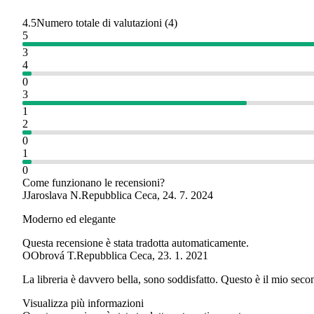
4.5
Numero totale di valutazioni
(
4
)
5
3
4
0
3
1
2
0
1
0
Come funzionano le recensioni?
J
Jaroslava N.
Repubblica Ceca
,
24. 7. 2024
Moderno ed elegante
Questa recensione è stata tradotta automaticamente.
O
Obrová T.
Repubblica Ceca
,
23. 1. 2021
La libreria è davvero bella, sono soddisfatto. Questo è il mio seco
Visualizza più informazioni