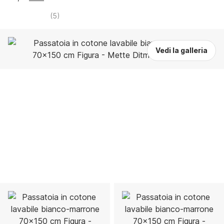
(
5
)
Vedi la galleria