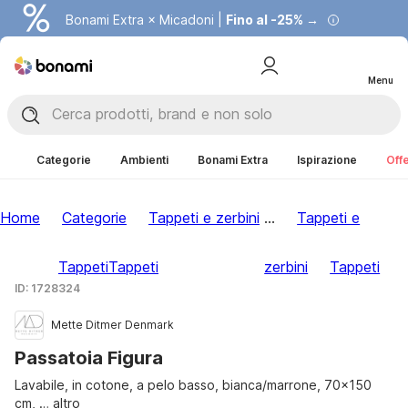
Bonami Extra × Micadoni |
Fino al -25% →
Menu
Categorie
Ambienti
Bonami Extra
Ispirazione
Offe
Home
Categorie
Tappeti e zerbini
...
Tappeti e
Tappeti
Tappeti
zerbini
Tappeti
ID: 1728324
Mette Ditmer Denmark
Passatoia Figura
Lavabile, in cotone, a pelo basso, bianca/marrone, 70x150
cm
, …
altro