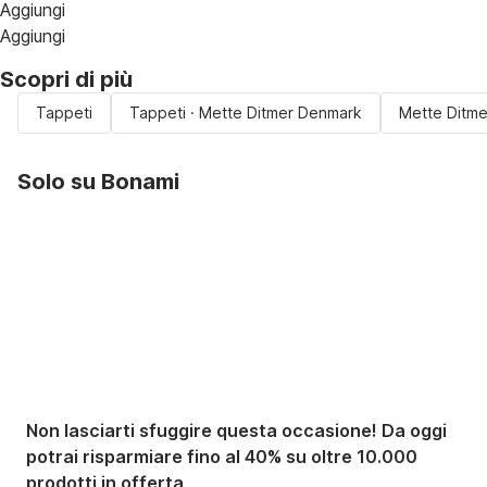
Aggiungi
Aggiungi
Scopri di più
Tappeti
Tappeti · Mette Ditmer Denmark
Mette Ditm
Solo su Bonami
Saldi estivi fino al
-40%
Non lasciarti sfuggire questa occasione! Da oggi
potrai risparmiare fino al 40% su oltre 10.000
prodotti in offerta