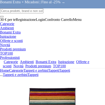
Bonami Extra × Micadoni |
Fino al -25% →
30 € per te
Registrazione
Login
Confronto
Carrello
Menu
Categorie
Ambienti
Bonami Extra
Ispirazione
Offerte e sconti
Novità
Prodotti premium
TOP100
Professionisti
Categorie
Ambienti
Bonami Extra
Ispirazione
Offerte e
sconti
Novità
Prodotti premium
TOP100
Home
Categorie
Tappeti e zerbini
Tappeti
Tappeti
...
Tappeti e zerbini
Tappeti