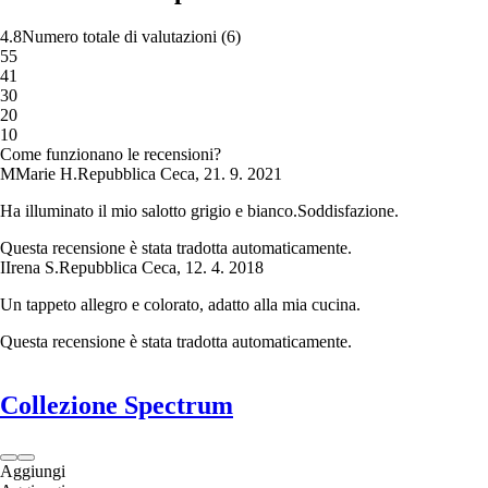
4.8
Numero totale di valutazioni
(
6
)
5
5
4
1
3
0
2
0
1
0
Come funzionano le recensioni?
M
Marie H.
Repubblica Ceca
,
21. 9. 2021
Ha illuminato il mio salotto grigio e bianco.Soddisfazione.
Questa recensione è stata tradotta automaticamente.
I
Irena S.
Repubblica Ceca
,
12. 4. 2018
Un tappeto allegro e colorato, adatto alla mia cucina.
Questa recensione è stata tradotta automaticamente.
Collezione Spectrum
Aggiungi