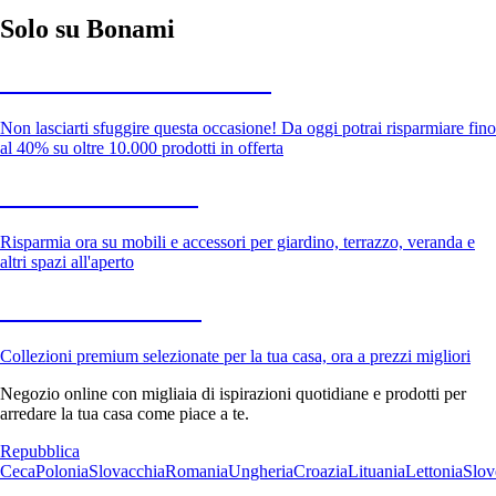
Solo su Bonami
Saldi estivi fino al -40%
Non lasciarti sfuggire questa occasione! Da oggi potrai risparmiare fino
al 40% su oltre 10.000 prodotti in offerta
Giardino in saldo
Risparmia ora su mobili e accessori per giardino, terrazzo, veranda e
altri spazi all'aperto
Premium in saldo
Collezioni premium selezionate per la tua casa, ora a prezzi migliori
Negozio online con migliaia di ispirazioni quotidiane e prodotti per
arredare la tua casa come piace a te.
Repubblica
Ceca
Polonia
Slovacchia
Romania
Ungheria
Croazia
Lituania
Lettonia
Slov