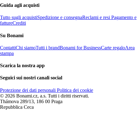
Guida agli acquisti
Tutto sugli acquisti
Spedizione e consegna
Reclami e resi
Pagamento e
fatture
Crediti
Su Bonami
Contatti
Chi siamo
Tutti i brand
Bonami for Business
Carte regalo
Area
stampa
Scarica la nostra app
Seguici sui nostri canali social
Protezione dei dati personali
Politica dei cookie
© 2026 Bonami.cz, a.s. Tutti i diritti riservati.
Thámova 289/13, 186 00 Praga
Repubblica Ceca