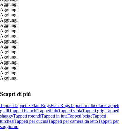
Aggiungi
Aggiungi
Aggiungi
Aggiungi
Aggiungi
Aggiungi
Aggiungi
Aggiungi
Aggiungi
Aggiungi
Aggiungi
Aggiungi
Aggiungi
Aggiungi
Aggiungi
Scopri di più
Tappeti
Tappeti · Flair Rugs
Flair Rugs
Tappeti multicolore
Tappeti
gialli
Tappeti bianchi
Tappeti blu
Tappeti viola
Tappeti grigi
Tappeti
shaggy
Tappeti rotondi
Tappeti in iuta
Tappeti beige
Tappeti
turchesi
Tappeti per cucina
Tappeti per camera da letto
Tappeti per
soggiorno