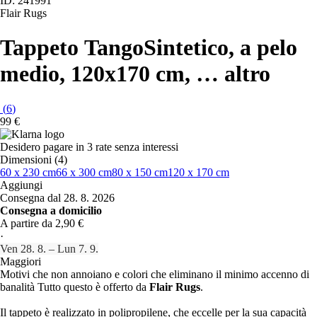
ID: 241991
Flair Rugs
Tappeto Tango
Sintetico, a pelo
medio, 120x170 cm
, …
altro
(
6
)
99 €
Desidero pagare in 3 rate senza interessi
Dimensioni (4)
60 x 230 cm
66 x 300 cm
80 x 150 cm
120 x 170 cm
Aggiungi
Consegna dal 28. 8. 2026
Consegna a domicilio
A partire da 2,90 €
·
Ven 28. 8. – Lun 7. 9.
Maggiori
Motivi che non annoiano e colori che eliminano il minimo accenno di
banalità Tutto questo è offerto da
Flair Rugs
.
Il tappeto è realizzato in polipropilene, che eccelle per la sua capacità