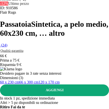
-12%
Ultimo pezzo
ID: 910586
Flair Rugs
Passatoia
Sintetica, a pelo medio,
60x230 cm
, …
altro
(
24
)
Qualità garantita
66 €
Prima a
75 €
Risparmia 9 €
Desidero pagare in 3 rate senza interessi
Dimensioni (3)
60 x 230 cm
66 x 300 cm
120 x 170 cm
AGGIUNGI
In stock 1 pz, spedizione immediata
Altri > 5 pz disponibili su ordinazione
Ritiro Fai da te