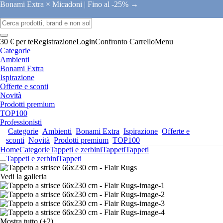
Bonami Extra × Micadoni |
Fino al -25% →
30 € per te
Registrazione
Login
Confronto
Carrello
Menu
Categorie
Ambienti
Bonami Extra
Ispirazione
Offerte e sconti
Novità
Prodotti premium
TOP100
Professionisti
Categorie
Ambienti
Bonami Extra
Ispirazione
Offerte e
sconti
Novità
Prodotti premium
TOP100
Home
Categorie
Tappeti e zerbini
Tappeti
Tappeti
...
Tappeti e zerbini
Tappeti
Vedi la galleria
Mostra tutto
(+2)