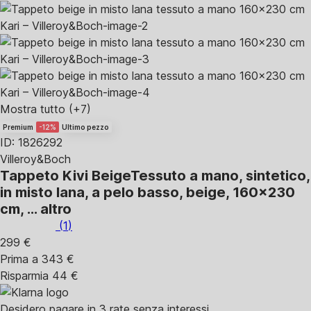
Mostra tutto
(+7)
Premium
-12%
Ultimo pezzo
ID: 1826292
Villeroy&Boch
Tappeto Kivi Beige
Tessuto a mano, sintetico,
in misto lana, a pelo basso, beige, 160x230
cm
, …
altro
(
1
)
299 €
Prima a
343 €
Risparmia 44 €
Desidero pagare in 3 rate senza interessi