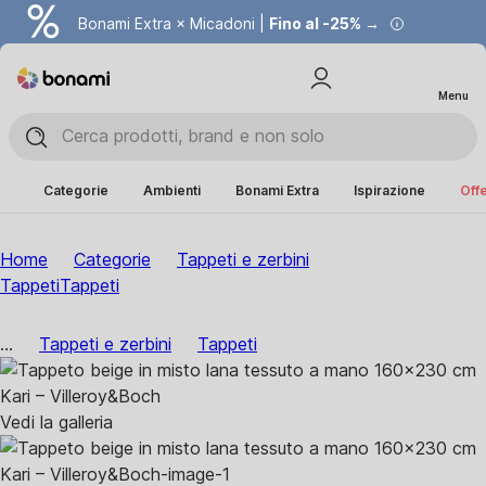
Bonami Extra × Micadoni |
Fino al -25% →
Menu
Categorie
Ambienti
Bonami Extra
Ispirazione
Offe
Home
Categorie
Tappeti e zerbini
Tappeti
Tappeti
...
Tappeti e zerbini
Tappeti
Vedi la galleria