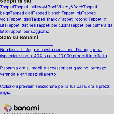
Scopri di più
Tappeti
Tappeti · Villeroy&Boch
Villeroy&Boch
Tappeti
beige
Tappeti gialli
Tappeti bianchi
Tappeti blu
Tappeti
viola
Tappeti grigi
Tappeti shaggy
Tappeti rotondi
Tappeti in
iuta
Tappeti turchesi
Tappeti per cucina
Tappeti per camera da
letto
Tappeti per soggiorno
Solo su Bonami
Saldi estivi fino al -40%
Non lasciarti sfuggire questa occasione! Da oggi potrai
risparmiare fino al 40% su oltre 10.000 prodotti in offerta
Giardino in saldo
Risparmia ora su mobili e accessori per giardino, terrazzo,
veranda e altri spazi all'aperto
Premium in saldo
Collezioni premium selezionate per la tua casa, ora a prezzi
migliori