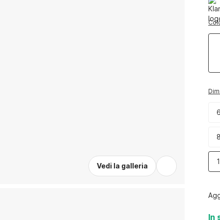
Colo
Dim
Vedi la galleria
Agg
In 