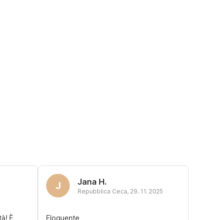
Jana H.
J
Repubblica Ceca
,
29. 11. 2025
à! È
Eloquente