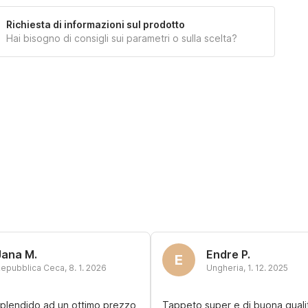
Richiesta di informazioni sul prodotto
Hai bisogno di consigli sui parametri o sulla scelta?
Jana M.
Endre P.
E
epubblica Ceca
,
8. 1. 2026
Ungheria
,
1. 12. 2025
plendido ad un ottimo prezzo
Tappeto super e di buona qualit