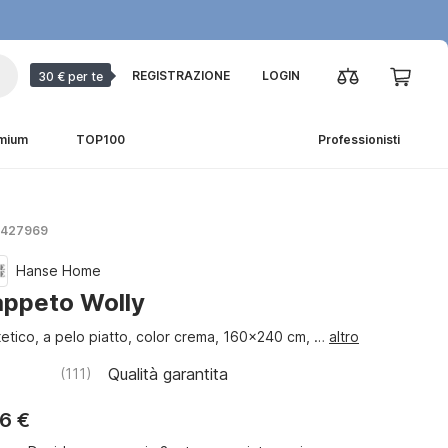
REGISTRAZIONE
LOGIN
30 € per te
emium
TOP100
Professionisti
 1427969
Hanse Home
appeto Wolly
tetico, a pelo piatto, color crema, 160x240 cm
, …
altro
Qualità garantita
(
111
)
6 €