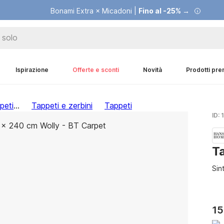
Bonami Extra × Micadoni |
Fino al -25% →
Ispirazione
Offerte e sconti
Novità
Prodotti pr
peti
...
Tappeti e zerbini
Tappeti
ID:
T
Sin
15