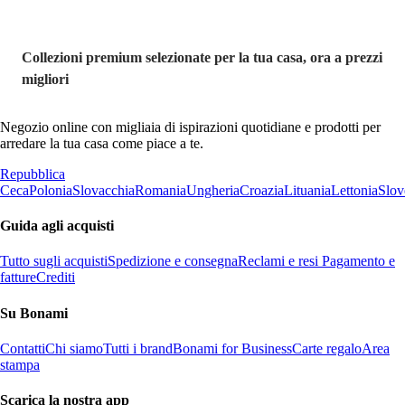
Collezioni premium selezionate per la tua casa, ora a prezzi
migliori
Negozio online con migliaia di ispirazioni quotidiane e prodotti per
arredare la tua casa come piace a te.
Repubblica
Ceca
Polonia
Slovacchia
Romania
Ungheria
Croazia
Lituania
Lettonia
Slov
Guida agli acquisti
Tutto sugli acquisti
Spedizione e consegna
Reclami e resi
Pagamento e
fatture
Crediti
Su Bonami
Contatti
Chi siamo
Tutti i brand
Bonami for Business
Carte regalo
Area
stampa
Scarica la nostra app