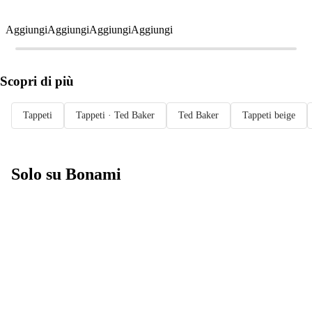
Aggiungi
Aggiungi
Aggiungi
Aggiungi
Scopri di più
Tappeti
Tappeti · Ted Baker
Ted Baker
Tappeti beige
Solo su Bonami
Saldi estivi fino
al -40%