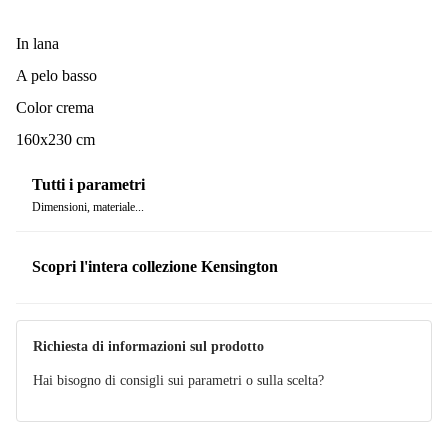
Nonostante le sue nobili origini, il Kensington Victoria è stato
progettato pensando alla casa moderna. La manutenzione è
In lana
minima, si può usare senza problemi con gli aspirapolvere robot e
A pelo basso
si adatta anche ai pavimenti con riscaldamento a pavimento.
Trattandosi di una fibra naturale, la lana può rilasciare
Color crema
inizialmente piccole quantità di fibre, pertanto si consiglia di
160x230 cm
passare regolarmente l'aspirapolvere per garantire la bellezza e la
freschezza del tappeto nel tempo.
Tutti i parametri
Dimensioni, materiale...
Scopri l'intera collezione Kensington
Richiesta di informazioni sul prodotto
Hai bisogno di consigli sui parametri o sulla scelta?