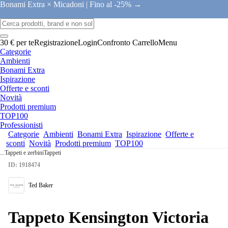
Bonami Extra × Micadoni |
Fino al -25% →
30 € per te
Registrazione
Login
Confronto
Carrello
Menu
Categorie
Ambienti
Bonami Extra
Ispirazione
Offerte e sconti
Novità
Prodotti premium
TOP100
Professionisti
Categorie
Ambienti
Bonami Extra
Ispirazione
Offerte e
sconti
Novità
Prodotti premium
TOP100
...
Tappeti e zerbini
Tappeti
ID: 1918474
Ted Baker
Tappeto Kensington Victoria