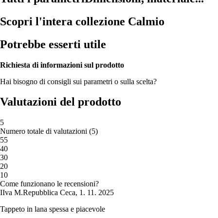
Scopri l'intera collezione Calmio
Potrebbe esserti utile
Richiesta di informazioni sul prodotto
Hai bisogno di consigli sui parametri o sulla scelta?
Valutazioni del prodotto
5
Numero totale di valutazioni
(
5
)
5
5
4
0
3
0
2
0
1
0
Come funzionano le recensioni?
I
Iva M.
Repubblica Ceca
,
1. 11. 2025
Tappeto in lana spessa e piacevole