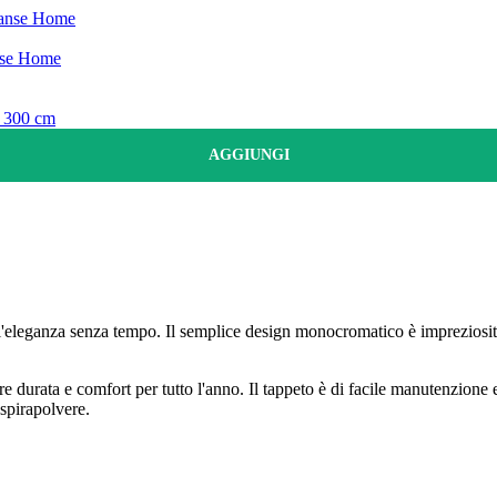
Hanse Home
nse Home
 300 cm
AGGIUNGI
ll'eleganza senza tempo. Il semplice design monocromatico è impreziosit
fre durata e comfort per tutto l'anno. Il tappeto è di facile manutenzion
aspirapolvere.