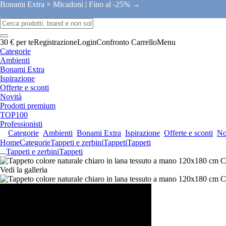
Bonami Extra × Micadoni |
Fino al -25% →
30 € per te
Registrazione
Login
Confronto
Carrello
Menu
Categorie
Ambienti
Bonami Extra
Ispirazione
Offerte e sconti
Novità
Prodotti premium
TOP100
Professionisti
Categorie
Ambienti
Bonami Extra
Ispirazione
Offerte e sconti
No
Home
Categorie
Tappeti e zerbini
Tappeti
Tappeti
...
Tappeti e zerbini
Tappeti
Vedi la galleria