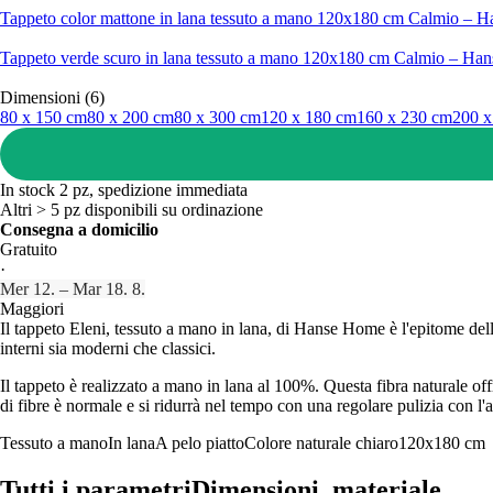
Tappeto color mattone in lana tessuto a mano 120x180 cm Calmio – 
Tappeto verde scuro in lana tessuto a mano 120x180 cm Calmio – Ha
Dimensioni (6)
80 x 150 cm
80 x 200 cm
80 x 300 cm
120 x 180 cm
160 x 230 cm
200 x
In stock 2 pz, spedizione immediata
Altri > 5 pz disponibili su ordinazione
Consegna a domicilio
Gratuito
·
Mer 12. – Mar 18. 8.
Maggiori
Il tappeto Eleni, tessuto a mano in lana, di Hanse Home è l'epitome de
interni sia moderni che classici.
Il tappeto è realizzato a mano in lana al 100%. Questa fibra naturale of
di fibre è normale e si ridurrà nel tempo con una regolare pulizia con l'
Tessuto a mano
In lana
A pelo piatto
Colore naturale chiaro
120x180 cm
Tutti i parametri
Dimensioni, materiale...