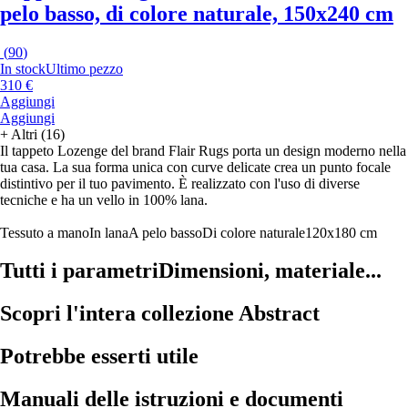
pelo basso, di colore naturale, 150x240 cm
(
90
)
In stock
Ultimo pezzo
310 €
Aggiungi
Aggiungi
+
Altri (16)
Il tappeto Lozenge del brand Flair Rugs porta un design moderno nella
tua casa. La sua forma unica con curve delicate crea un punto focale
distintivo per il tuo pavimento. È realizzato con l'uso di diverse
tecniche e ha un vello in 100% lana.
Tessuto a mano
In lana
A pelo basso
Di colore naturale
120x180 cm
Tutti i parametri
Dimensioni, materiale...
Scopri l'intera collezione Abstract
Potrebbe esserti utile
Manuali delle istruzioni e documenti