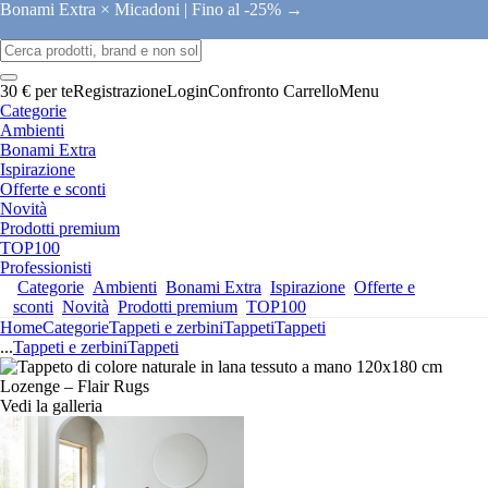
Bonami Extra × Micadoni |
Fino al -25% →
30 € per te
Registrazione
Login
Confronto
Carrello
Menu
Categorie
Ambienti
Bonami Extra
Ispirazione
Offerte e sconti
Novità
Prodotti premium
TOP100
Professionisti
Categorie
Ambienti
Bonami Extra
Ispirazione
Offerte e
sconti
Novità
Prodotti premium
TOP100
Home
Categorie
Tappeti e zerbini
Tappeti
Tappeti
...
Tappeti e zerbini
Tappeti
Vedi la galleria