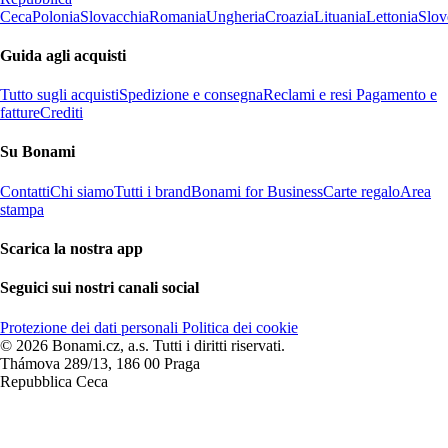
Ceca
Polonia
Slovacchia
Romania
Ungheria
Croazia
Lituania
Lettonia
Slov
Guida agli acquisti
Tutto sugli acquisti
Spedizione e consegna
Reclami e resi
Pagamento e
fatture
Crediti
Su Bonami
Contatti
Chi siamo
Tutti i brand
Bonami for Business
Carte regalo
Area
stampa
Scarica la nostra app
Seguici sui nostri canali social
Protezione dei dati personali
Politica dei cookie
© 2026 Bonami.cz, a.s. Tutti i diritti riservati.
Thámova 289/13, 186 00 Praga
Repubblica Ceca