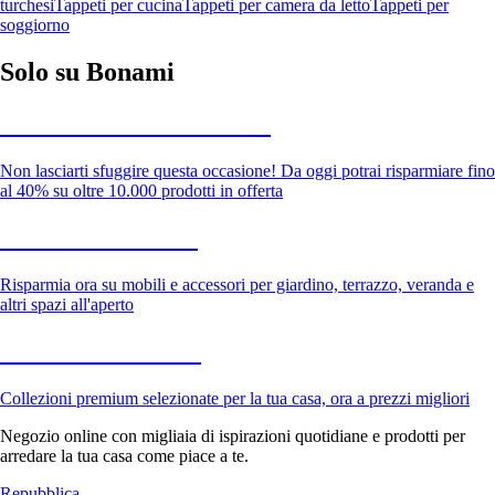
turchesi
Tappeti per cucina
Tappeti per camera da letto
Tappeti per
soggiorno
Solo su Bonami
Saldi estivi fino al -40%
Non lasciarti sfuggire questa occasione! Da oggi potrai risparmiare fino
al 40% su oltre 10.000 prodotti in offerta
Giardino in saldo
Risparmia ora su mobili e accessori per giardino, terrazzo, veranda e
altri spazi all'aperto
Premium in saldo
Collezioni premium selezionate per la tua casa, ora a prezzi migliori
Negozio online con migliaia di ispirazioni quotidiane e prodotti per
arredare la tua casa come piace a te.
Repubblica