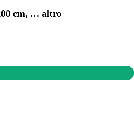
x200 cm
, …
altro