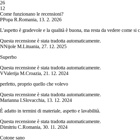
2
6
1
2
Come funzionano le recensioni?
P
Popa R.
Romania
,
13. 2. 2026
L'aspetto è gradevole e la qualità è buona, ma resta da vedere come si 
Questa recensione è stata tradotta automaticamente.
N
Nijole M.
Lituania
,
27. 12. 2025
Superbo
Questa recensione è stata tradotta automaticamente.
V
Valerija M.
Croazia
,
21. 12. 2024
perfetto, proprio quello che volevo
Questa recensione è stata tradotta automaticamente.
Marianna I.
Slovacchia
,
13. 12. 2024
È adatto in termini di materiale, aspetto e lavabilità.
Questa recensione è stata tradotta automaticamente.
Dimitriu C.
Romania
,
30. 11. 2024
Cotone sano