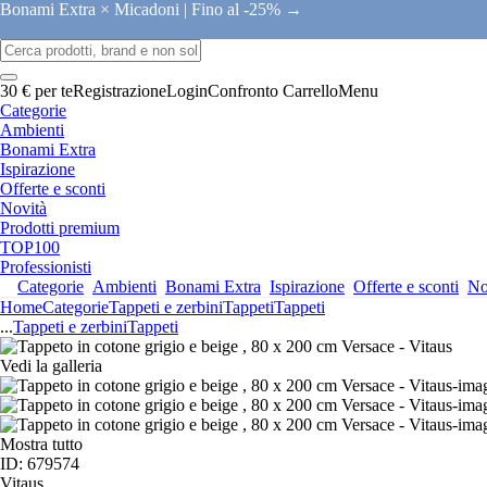
Bonami Extra × Micadoni |
Fino al -25% →
30 € per te
Registrazione
Login
Confronto
Carrello
Menu
Categorie
Ambienti
Bonami Extra
Ispirazione
Offerte e sconti
Novità
Prodotti premium
TOP100
Professionisti
Categorie
Ambienti
Bonami Extra
Ispirazione
Offerte e sconti
No
Home
Categorie
Tappeti e zerbini
Tappeti
Tappeti
...
Tappeti e zerbini
Tappeti
Vedi la galleria
Mostra tutto
ID: 679574
Vitaus