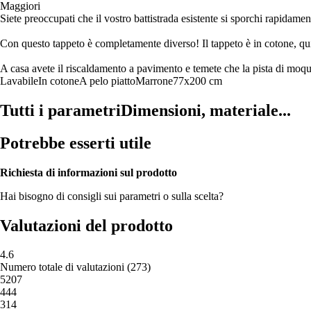
Maggiori
Siete preoccupati che il vostro battistrada esistente si sporchi rapidame
Con questo tappeto è completamente diverso! Il tappeto è in cotone, qu
A casa avete il riscaldamento a pavimento e temete che la pista di moqu
Lavabile
In cotone
A pelo piatto
Marrone
77x200 cm
Tutti i parametri
Dimensioni, materiale...
Potrebbe esserti utile
Richiesta di informazioni sul prodotto
Hai bisogno di consigli sui parametri o sulla scelta?
Valutazioni del prodotto
4.6
Numero totale di valutazioni
(
273
)
5
207
4
44
3
14