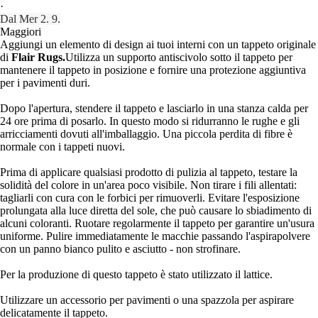
·
Dal Mer 2. 9.
Maggiori
Aggiungi un elemento di design ai tuoi interni con un tappeto originale
di
Flair Rugs.
Utilizza un supporto antiscivolo sotto il tappeto per
mantenere il tappeto in posizione e fornire una protezione aggiuntiva
per i pavimenti duri.
Dopo l'apertura, stendere il tappeto e lasciarlo in una stanza calda per
24 ore prima di posarlo. In questo modo si ridurranno le rughe e gli
arricciamenti dovuti all'imballaggio. Una piccola perdita di fibre è
normale con i tappeti nuovi.
Prima di applicare qualsiasi prodotto di pulizia al tappeto, testare la
solidità del colore in un'area poco visibile. Non tirare i fili allentati:
tagliarli con cura con le forbici per rimuoverli. Evitare l'esposizione
prolungata alla luce diretta del sole, che può causare lo sbiadimento di
alcuni coloranti. Ruotare regolarmente il tappeto per garantire un'usura
uniforme. Pulire immediatamente le macchie passando l'aspirapolvere
con un panno bianco pulito e asciutto - non strofinare.
Per la produzione di questo tappeto è stato utilizzato il lattice.
Utilizzare un accessorio per pavimenti o una spazzola per aspirare
delicatamente il tappeto.