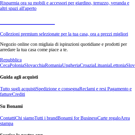
Risparmia ora su mobili e accessori per giardino, terrazzo, veranda e
altri spazi all'aperto
Premium in saldo
Collezioni premium selezionate per la tua casa, ora a prezzi migliori
Negozio online con migliaia di ispirazioni quotidiane e prodotti per
arredare la tua casa come piace a te.
Repubblica
Ceca
Polonia
Slovacchia
Romania
Ungheria
Croazia
Lituania
Lettonia
Slov
Guida agli acquisti
Tutto sugli acquisti
Spedizione e consegna
Reclami e resi
Pagamento e
fatture
Crediti
Su Bonami
Contatti
Chi siamo
Tutti i brand
Bonami for Business
Carte regalo
Area
stampa