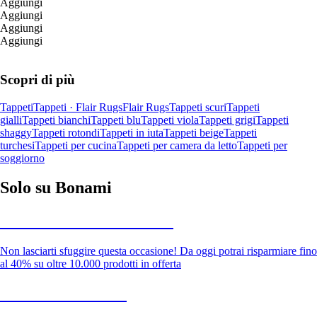
Aggiungi
Aggiungi
Aggiungi
Aggiungi
Scopri di più
Tappeti
Tappeti · Flair Rugs
Flair Rugs
Tappeti scuri
Tappeti
gialli
Tappeti bianchi
Tappeti blu
Tappeti viola
Tappeti grigi
Tappeti
shaggy
Tappeti rotondi
Tappeti in iuta
Tappeti beige
Tappeti
turchesi
Tappeti per cucina
Tappeti per camera da letto
Tappeti per
soggiorno
Solo su Bonami
Saldi estivi fino al -40%
Non lasciarti sfuggire questa occasione! Da oggi potrai risparmiare fino
al 40% su oltre 10.000 prodotti in offerta
Giardino in saldo