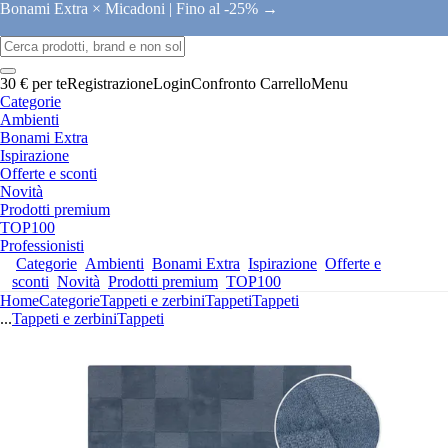
Bonami Extra × Micadoni |
Fino al -25% →
30 € per te
Registrazione
Login
Confronto
Carrello
Menu
Categorie
Ambienti
Bonami Extra
Ispirazione
Offerte e sconti
Novità
Prodotti premium
TOP100
Professionisti
Categorie
Ambienti
Bonami Extra
Ispirazione
Offerte e
sconti
Novità
Prodotti premium
TOP100
Home
Categorie
Tappeti e zerbini
Tappeti
Tappeti
...
Tappeti e zerbini
Tappeti