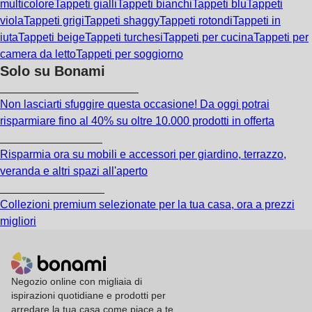
multicolore
Tappeti gialli
Tappeti bianchi
Tappeti blu
Tappeti
viola
Tappeti grigi
Tappeti shaggy
Tappeti rotondi
Tappeti in
iuta
Tappeti beige
Tappeti turchesi
Tappeti per cucina
Tappeti per
camera da letto
Tappeti per soggiorno
Solo su Bonami
Saldi estivi fino al -40%
Non lasciarti sfuggire questa occasione! Da oggi potrai
risparmiare fino al 40% su oltre 10.000 prodotti in offerta
Giardino in saldo
Risparmia ora su mobili e accessori per giardino, terrazzo,
veranda e altri spazi all'aperto
Premium in saldo
Collezioni premium selezionate per la tua casa, ora a prezzi
migliori
Negozio online con migliaia di
ispirazioni quotidiane e prodotti per
arredare la tua casa come piace a te.