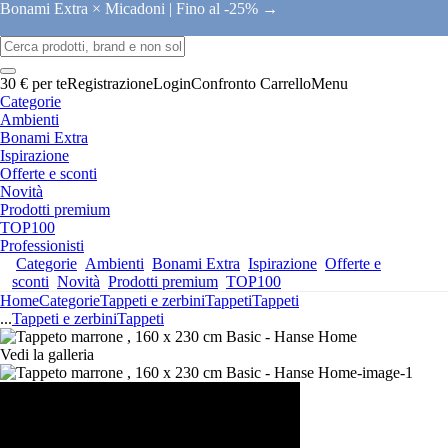
Bonami Extra × Micadoni |
Fino al -25% →
30 € per te
Registrazione
Login
Confronto
Carrello
Menu
Categorie
Ambienti
Bonami Extra
Ispirazione
Offerte e sconti
Novità
Prodotti premium
TOP100
Professionisti
Categorie
Ambienti
Bonami Extra
Ispirazione
Offerte e
sconti
Novità
Prodotti premium
TOP100
Home
Categorie
Tappeti e zerbini
Tappeti
Tappeti
...
Tappeti e zerbini
Tappeti
Vedi la galleria