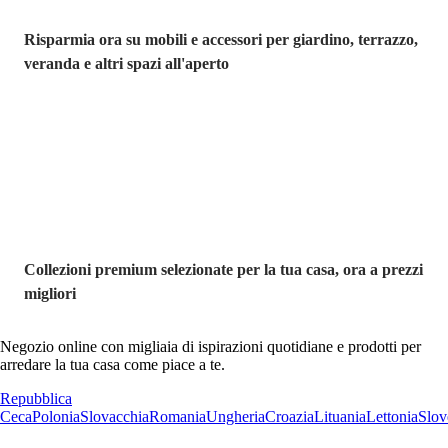
Risparmia ora su mobili e accessori per giardino, terrazzo,
veranda e altri spazi all'aperto
Premium in
saldo
Collezioni premium selezionate per la tua casa, ora a prezzi
migliori
Negozio online con migliaia di ispirazioni quotidiane e prodotti per
arredare la tua casa come piace a te.
Repubblica
Ceca
Polonia
Slovacchia
Romania
Ungheria
Croazia
Lituania
Lettonia
Slov