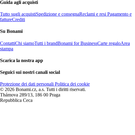
Guida agli acquisti
Tutto sugli acquisti
Spedizione e consegna
Reclami e resi
Pagamento e
fatture
Crediti
Su Bonami
Contatti
Chi siamo
Tutti i brand
Bonami for Business
Carte regalo
Area
stampa
Scarica la nostra app
Seguici sui nostri canali social
Protezione dei dati personali
Politica dei cookie
© 2026 Bonami.cz, a.s. Tutti i diritti riservati.
Thámova 289/13, 186 00 Praga
Repubblica Ceca