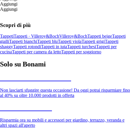
Aggiungi
Aggiungi
Scopri di più
Tappeti
Tappeti · Villeroy&Boch
Villeroy&Boch
Tappeti beige
Tappeti
gialli
Tappeti bianchi
Tappeti blu
Tappeti viola
Tappeti grigi
Tappeti
shaggy
Tappeti rotondi
Tappeti in iuta
Tappeti turchesi
Tappeti per
cucina
Tappeti per camera da letto
Tappeti per soggiorno
Solo su Bonami
Saldi estivi fino al -40%
Non lasciarti sfuggire questa occasione! Da oggi potrai risparmiare fino
al 40% su oltre 10.000 prodotti in offerta
Giardino in saldo
Risparmia ora su mobili e accessori per giardino, terrazzo, veranda e
altri spazi all'aperto