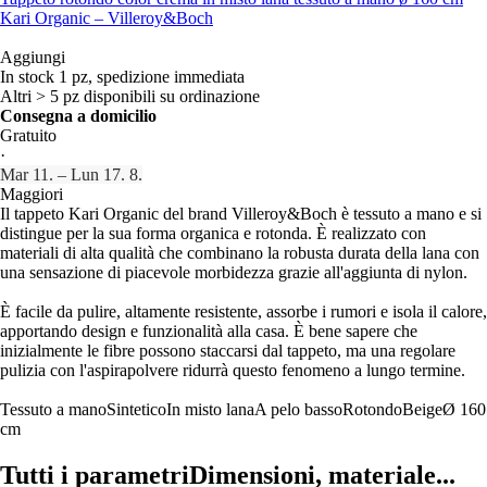
Kari Organic – Villeroy&Boch
Aggiungi
In stock 1 pz, spedizione immediata
Altri > 5 pz disponibili su ordinazione
Consegna a domicilio
Gratuito
·
Mar 11. – Lun 17. 8.
Maggiori
Il tappeto Kari Organic del brand Villeroy&Boch è tessuto a mano e si
distingue per la sua forma organica e rotonda. È realizzato con
materiali di alta qualità che combinano la robusta durata della lana con
una sensazione di piacevole morbidezza grazie all'aggiunta di nylon.
È facile da pulire, altamente resistente, assorbe i rumori e isola il calore,
apportando design e funzionalità alla casa. È bene sapere che
inizialmente le fibre possono staccarsi dal tappeto, ma una regolare
pulizia con l'aspirapolvere ridurrà questo fenomeno a lungo termine.
Tessuto a mano
Sintetico
In misto lana
A pelo basso
Rotondo
Beige
Ø 160
cm
Tutti i parametri
Dimensioni, materiale...