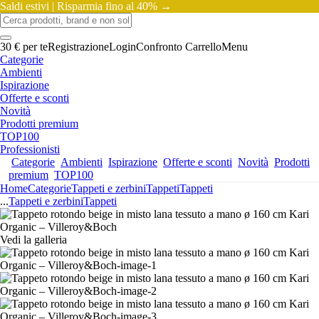
Saldi estivi |
Risparmia fino al 40% →
30 € per te
Registrazione
Login
Confronto
Carrello
Menu
Categorie
Ambienti
Ispirazione
Offerte e sconti
Novità
Prodotti premium
TOP100
Professionisti
Categorie
Ambienti
Ispirazione
Offerte e sconti
Novità
Prodotti
premium
TOP100
Home
Categorie
Tappeti e zerbini
Tappeti
Tappeti
...
Tappeti e zerbini
Tappeti
Vedi la galleria