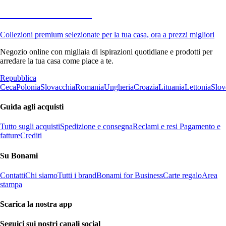
Premium in saldo
Collezioni premium selezionate per la tua casa, ora a prezzi migliori
Negozio online con migliaia di ispirazioni quotidiane e prodotti per
arredare la tua casa come piace a te.
Repubblica
Ceca
Polonia
Slovacchia
Romania
Ungheria
Croazia
Lituania
Lettonia
Slov
Guida agli acquisti
Tutto sugli acquisti
Spedizione e consegna
Reclami e resi
Pagamento e
fatture
Crediti
Su Bonami
Contatti
Chi siamo
Tutti i brand
Bonami for Business
Carte regalo
Area
stampa
Scarica la nostra app
Seguici sui nostri canali social