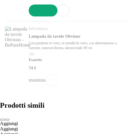
AGGIUNGI
BePureHome
Lampada da tavolo Obvious
Con paralume in vetro, in metallo/in vetro, con alimentazione a
corrente, marrone/dorata, altezza totale 49 cm
(
9
)
Esaurito
74 €
monitora
Prodotti simili
Aggiungi
Aggiungi