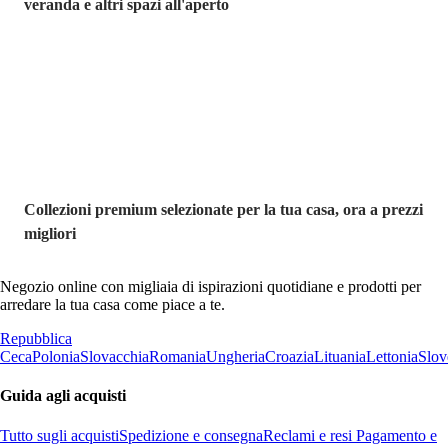
veranda e altri spazi all'aperto
Premium in
saldo
Collezioni premium selezionate per la tua casa, ora a prezzi
migliori
Negozio online con migliaia di ispirazioni quotidiane e prodotti per
arredare la tua casa come piace a te.
Repubblica
Ceca
Polonia
Slovacchia
Romania
Ungheria
Croazia
Lituania
Lettonia
Slov
Guida agli acquisti
Tutto sugli acquisti
Spedizione e consegna
Reclami e resi
Pagamento e