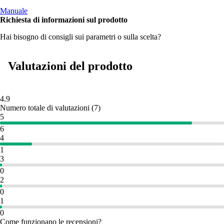
Manuale
Richiesta di informazioni sul prodotto
Hai bisogno di consigli sui parametri o sulla scelta?
Valutazioni del prodotto
4.9
Numero totale di valutazioni
(
7
)
5
6
4
1
3
0
2
0
1
0
Come funzionano le recensioni?