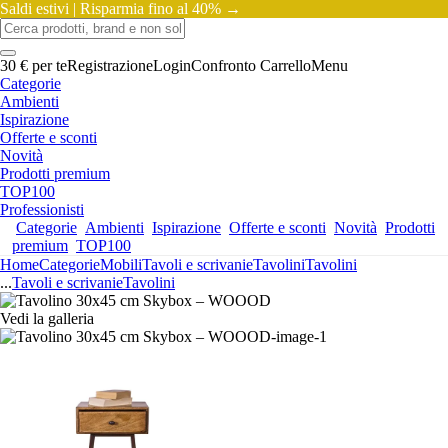
Saldi estivi |
Risparmia fino al 40% →
30 € per te
Registrazione
Login
Confronto
Carrello
Menu
Categorie
Ambienti
Ispirazione
Offerte e sconti
Novità
Prodotti premium
TOP100
Professionisti
Categorie
Ambienti
Ispirazione
Offerte e sconti
Novità
Prodotti
premium
TOP100
Home
Categorie
Mobili
Tavoli e scrivanie
Tavolini
Tavolini
...
Tavoli e scrivanie
Tavolini
Vedi la galleria